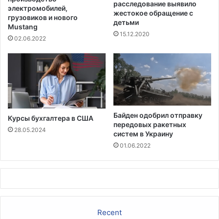
расследование выявило
н
м
электромобилей,
жестокое обращение с
и
грузовиков и нового
ч
детьми
Mustang
я
е
15.12.2020
в
л
02.06.2022
К
о
а
в
п
е
и
к
т
а
о
л
Байден одобрил отправку
Курсы бухгалтера в США
и
передовых ракетных
и
28.05.2024
систем в Украину
01.06.2022
Recent