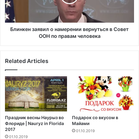
т
е
н
н
а
з
п
а
о
я
Блинкен заявил о намерении вернуться в Совет
л
в
ООН по правам человека
и
и
т
л
и
о
Related Articles
ч
н
е
а
с
м
к
е
у
р
ю
е
р
н
е
и
к
и
Праздник весны Наурыз во
Подарок со вкусом в
л
в
Флориде | Nauryz in Florida
Майами
а
е
2017
01.10.2019
м
р
01.10.2019
у