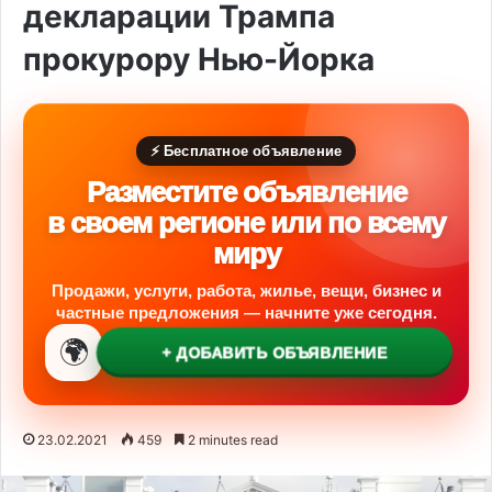
декларации Трампа
прокурору Нью-Йорка
⚡ Бесплатное объявление
Разместите объявление
в своем регионе или по всему
миру
Продажи, услуги, работа, жилье, вещи, бизнес и
частные предложения — начните уже сегодня.
🌍
+ ДОБАВИТЬ ОБЪЯВЛЕНИЕ
23.02.2021
459
2 minutes read