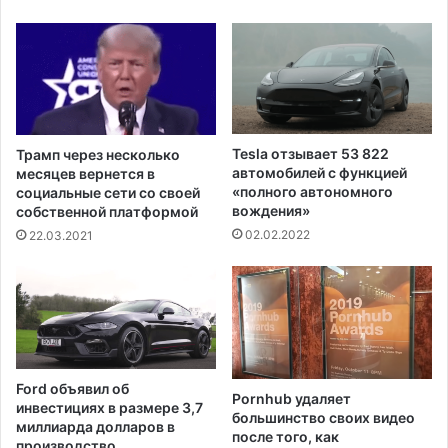
н
,
у
в
т
в
ь
е
с
д
я
е
в
н
С
Tesla отзывает 53 822
Трамп через несколько
н
о
автомобилей с функцией
месяцев вернется в
ы
в
«полного автономного
социальные сети со своей
й
вождения»
е
собственной платформой
п
т
02.02.2022
22.03.2021
о
О
с
О
л
Н
е
п
в
о
о
п
с
р
Ford объявил об
с
Pornhub удаляет
а
инвестициях в размере 3,7
большинство своих видео
т
в
миллиарда долларов в
после того, как
а
а
производство