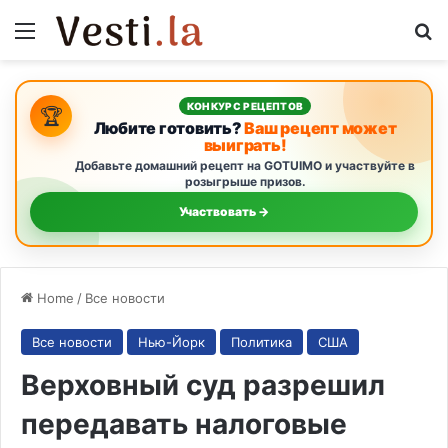
Menu
S
КОНКУРС РЕЦЕПТОВ
🏆
Любите готовить?
Ваш рецепт может
выиграть!
Добавьте домашний рецепт на GOTUIMO и участвуйте в
розыгрыше призов.
Участвовать →
Home
/
Все новости
Все новости
Нью-Йорк
Политика
США
Верховный суд разрешил
передавать налоговые