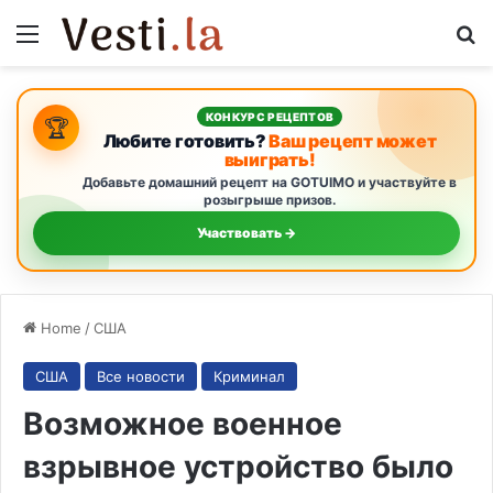
Menu
S
КОНКУРС РЕЦЕПТОВ
🏆
Любите готовить?
Ваш рецепт может
выиграть!
Добавьте домашний рецепт на GOTUIMO и участвуйте в
розыгрыше призов.
Участвовать →
Home
/
США
США
Все новости
Криминал
Возможное военное
взрывное устройство было