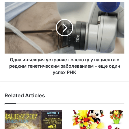
в
О
а
д
е
н
т
а
к
и
"
н
с
ъ
р
е
о
к
ч
ц
Одна инъекция устраняет слепоту у пациента с
н
и
редким генетическим заболеванием – еще один
о
я
успех РНК
й
у
"
с
н
т
е
Related Articles
р
о
а
б
н
х
я
о
е
д
т