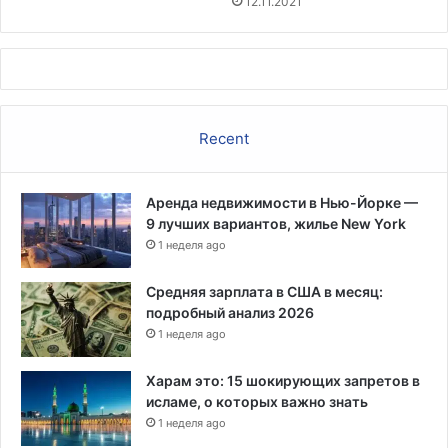
12.11.2021
О
н
с
и
т
е
и
м
н
–
е
е
Recent
щ
е
о
Аренда недвижимости в Нью-Йорке —
д
9 лучших вариантов, жилье New York
и
1 неделя ago
н
у
с
Средняя зарплата в США в месяц:
п
подробный анализ 2026
е
1 неделя ago
х
Р
Харам это: 15 шокирующих запретов в
Н
исламе, о которых важно знать
К
1 неделя ago