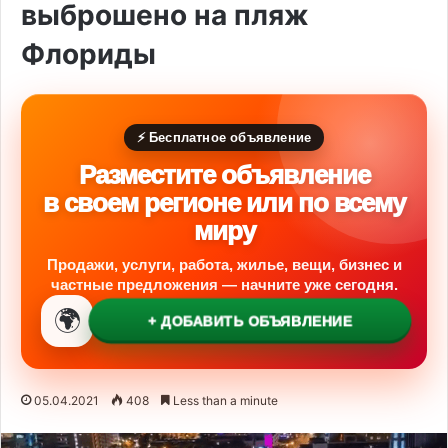
выброшено на пляж
Флориды
⚡ Бесплатное объявление
Разместите объявление
в своем регионе или по всему
миру
Продажи, услуги, работа, жилье, вещи, бизнес и
частные предложения — начните уже сегодня.
🌍
+ ДОБАВИТЬ ОБЪЯВЛЕНИЕ
05.04.2021
408
Less than a minute