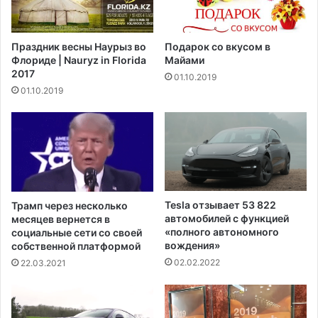
и
с
м
л
о
е
Праздник весны Наурыз во
Подарок со вкусом в
с
п
Флориде | Nauryz in Florida
Майами
т
о
2017
01.10.2019
и
т
01.10.2019
с
у
т
у
р
п
о
а
и
ц
т
и
е
е
л
н
Tesla отзывает 53 822
Трамп через несколько
ь
т
автомобилей с функцией
месяцев вернется в
с
а
«полного автономного
социальные сети со своей
т
с
вождения»
собственной платформой
в
р
02.02.2022
22.03.2021
а
е
б
д
о
к
л