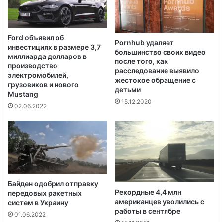
и
ь
м
ш
г
е
е
Ford объявил об
г
Pornhub удаляет
н
инвестициях в размере 3,7
о
большинство своих видео
е
миллиарда долларов в
после того, как
к
т
производство
расследование выявило
о
и
электромобилей,
жестокое обращение с
л
ч
грузовиков и нового
детьми
и
Mustang
е
15.12.2020
ч
с
02.06.2022
е
к
с
и
т
м
в
з
а
а
ж
б
и
о
Байден одобрил отправку
л
л
Рекордные 4,4 млн
передовых ракетных
ь
е
американцев уволились с
систем в Украину
я
в
работы в сентябре
01.06.2022
в
а