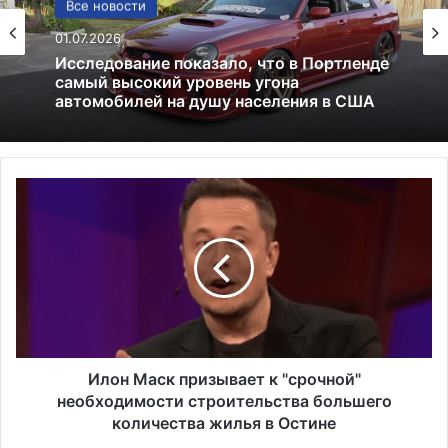
США
Все новости
13.06.2025
01.07.2026
Америка имеет огромный избыток сыра
И
Исследование показало, что в Портленде
л
самый высокий уровень угона
о
автомобилей на душу населения в США
н
М
а
с
к
п
р
Илон Маск призывает к "срочной"
и
необходимости строительства большего
з
количества жилья в Остине
ы