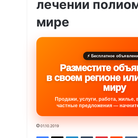
лечении полиом
мире
⚡ Бесплатное объявлен
Разместите объя
в своем регионе ил
миру
Продажи, услуги, работа, жилье, 
частные предложения — начните
01.10.2019
Facebook
X
LinkedIn
Tumblr
Pinterest
Reddit
VK