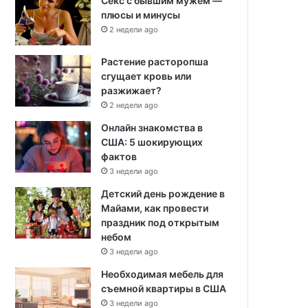
Секс с бывшим мужем —
плюсы и минусы
2 недели ago
Растение расторопша
сгущает кровь или
разжижает?
2 недели ago
Онлайн знакомства в
США: 5 шокирующих
фактов
3 недели ago
Детский день рождение в
Майами, как провести
праздник под открытым
небом
3 недели ago
Необходимая мебель для
съемной квартиры в США
3 недели ago