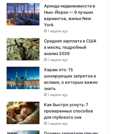
Аренда недвижимости в
Нью-Йорке — 9 лучших
вариантов, жилье New
York
1 неделя ago
Средняя зарплата в США
в месяц: подробный
анализ 2026
1 неделя ago
Харам это: 15
шокирующих запретов в
исламе, о которых важно
знать
1 неделя ago
Как быстро уснуть: 7
проверенных способов
для глубокого сна
1 неделя ago
Почему запретили глицин: