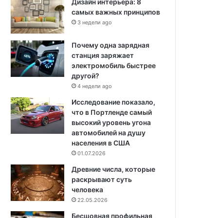
Дизайн интерьера: 8
самых важных принципов
3 недели ago
Почему одна зарядная
станция заряжает
электромобиль быстрее
другой?
4 недели ago
Исследование показало,
что в Портленде самый
высокий уровень угона
автомобилей на душу
населения в США
01.07.2026
Древние числа, которые
раскрывают суть
человека
22.05.2026
Бесшовная профильная