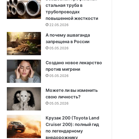
стальная труба в
трубопроводах
повышенной жесткости
22.05.2026
А почему ашваганда
запрещена в России
05.05.2026
Создано новое лекарство
против мигрени
05.05.2026
Можете ли вы изменить
свою личность?
05.05.2026
Крузак 200 (Toyota Land
Cruiser 200): полный гид
по легендарному
внедорожнику