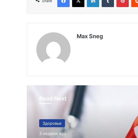
Share
Max Sneg
Read Next
Здоровье
3 недели ago