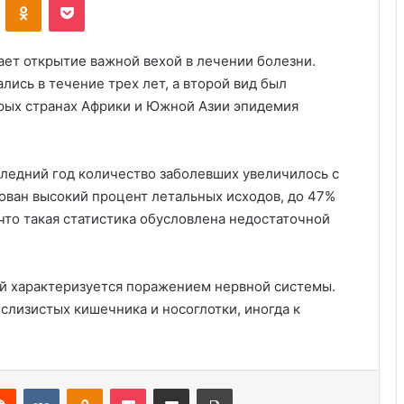
ает открытие важной вехой в лечении болезни.
лись в течение трех лет, а второй вид был
орых странах Африки и Южной Азии эпидемия
следний год количество заболевших увеличилось с
ирован высокий процент летальных исходов, до 47%
что такая статистика обусловлена недостаточной
ый характеризуется поражением нервной системы.
Создано новое лекарство против
мигрени
слизистых кишечника и носоглотки, иногда к
Новое исследование показывает,
что самые счастливые пары делают
Reddit
VKontakte
Odnoklassniki
Pocket
Share via Email
Print