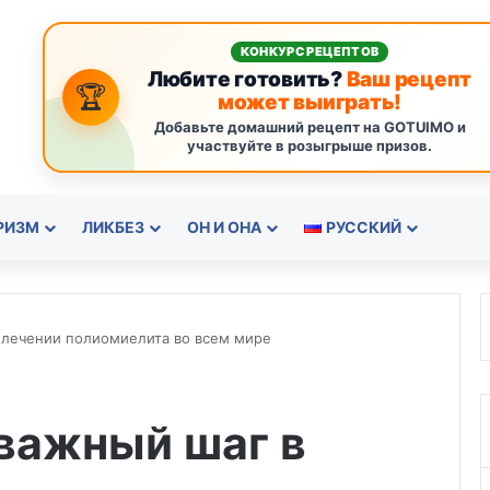
КОНКУРС РЕЦЕПТОВ
Любите готовить?
Ваш рецепт
🏆
может выиграть!
Добавьте домашний рецепт на GOTUIMO и
участвуйте в розыгрыше призов.
РИЗМ
ЛИКБЕЗ
ОН И ОНА
РУССКИЙ
 лечении полиомиелита во всем мире
важный шаг в