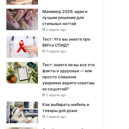
Маникюр 2026: идеи и
лучшие решения для
стильных ногтей
3 недели ago
Тест: Что вы знаете про
ВИЧ и СПИД?
3 недели ago
Тест: знаете ли вы все эти
факты о здоровье — или
просто слишком
уверенно верите советам
из соцсетей?
3 недели ago
Как выбирать мебель и
товары для дома
3 недели ago