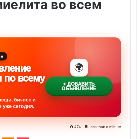
иелита во всем
ие
🌍
вление
и по всему
+ ДОБАВИТЬ
ОБЪЯВЛЕНИЕ
вещи, бизнес и
 уже сегодня.
474
Less than a minute
ontakte
Odnoklassniki
Pocket