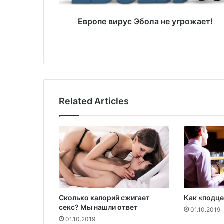
р
у
Европе вирус Эбола не угрожает!
с
Э
б
о
л
а
н
Related Articles
е
у
г
р
о
ж
а
е
т
Сколько калорий сжигает
Как «подце
!
секс? Мы нашли ответ
01.10.2019
01.10.2019