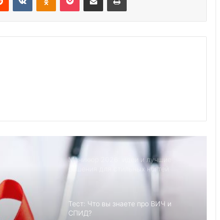
это
Йога смеха: Люди становятся
счастливее после занятий йогой
Советы экспертов по уходу за
всеми вашими любимыми летними
вещами
9 лучших мест, чтобы уединиться со
своим партнером
Маникюр 2026: идеи и лучшие
решения для стильных ногтей
Тест: Что вы знаете про ВИЧ и
СПИД?