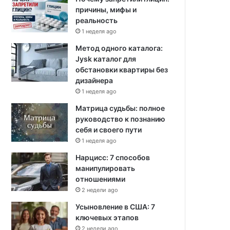
причины, мифы и
реальность
1 неделя ago
Метод одного каталога:
Jysk каталог для
обстановки квартиры без
дизайнера
1 неделя ago
Матрица судьбы: полное
руководство к познанию
себя и своего пути
1 неделя ago
Нарцисс: 7 способов
манипулировать
отношениями
2 недели ago
Усыновление в США: 7
ключевых этапов
2 недели ago