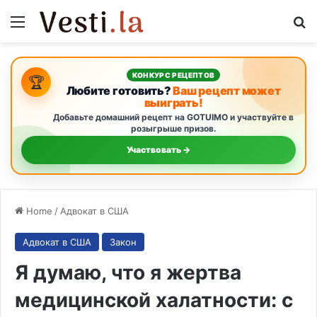
Menu
S
КОНКУРС РЕЦЕПТОВ
🏆
Любите готовить?
Ваш рецепт может
выиграть!
Добавьте домашний рецепт на GOTUIMO и участвуйте в
розыгрыше призов.
Участвовать →
Home
/
Адвокат в США
Адвокат в США
Закон
Я думаю, что я жертва
медицинской халатности: с