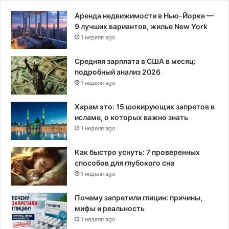
а
о
Аренда недвижимости в Нью-Йорке —
п
в
9 лучших вариантов, жилье New York
о
ы
1 неделя ago
д
е
о
п
Средняя зарплата в США в месяц:
г
а
подробный анализ 2026
о
к
1 неделя ago
н
е
ь
т
Харам это: 15 шокирующих запретов в
ы
исламе, о которых важно знать
1 неделя ago
Как быстро уснуть: 7 проверенных
способов для глубокого сна
1 неделя ago
Почему запретили глицин: причины,
мифы и реальность
1 неделя ago