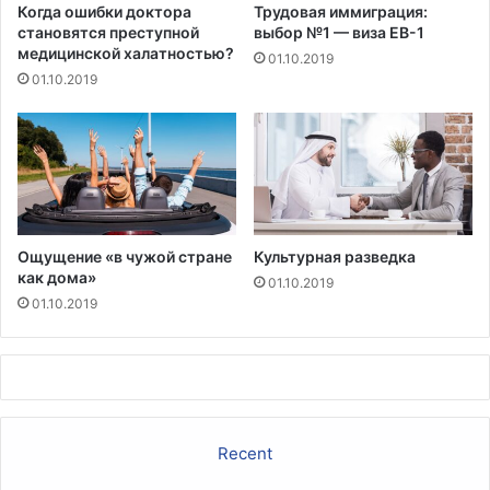
о
,
Когда ошибки доктора
Трудовая иммиграция:
г
з
становятся преступной
выбор №1 — виза EB-1
о
медицинской халатностью?
а
01.10.2019
,
п
01.10.2019
к
р
а
е
к
т
Б
и
е
в
т
ш
с
и
и
Ощущение «в чужой стране
Культурная разведка
м
как дома»
Д
п
01.10.2019
е
01.10.2019
о
В
л
о
и
с
э
п
т
о
и
п
л
Recent
а
е
л
н