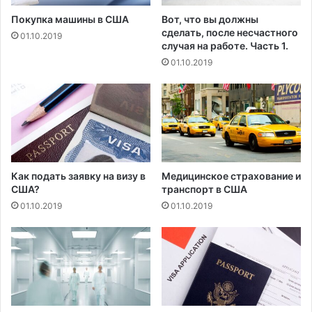
а
н
Покупка машины в США
Вот, что вы должны
л
е
сделать, после несчастного
01.10.2019
ь
т
случая на работе. Часть 1.
н
в
01.10.2019
о
т
й
о
О
р
л
ы
и
м
м
г
п
о
и
с
Как подать заявку на визу в
Медицинское страхование и
а
у
США?
транспорт в США
д
д
01.10.2019
01.10.2019
ы
а
п
р
о
с
с
т
л
в
е
о
т
м