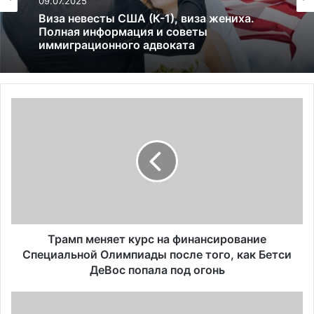
19.01.2025
Право на образование для иммигрантов в
США в 2025
Т
р
а
м
п
м
е
н
я
е
Трамп меняет курс на финансирование
т
Специальной Олимпиады после того, как Бетси
к
ДеВос попала под огонь
у
р
Н
с
ь