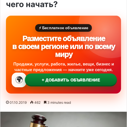
чего начать?
⚡ Бесплатное объявление
Разместите объявление
в своем регионе или по всему
миру
Продажи, услуги, работа, жилье, вещи, бизнес и
частные предложения — начните уже сегодня.
🌍
+ ДОБАВИТЬ ОБЪЯВЛЕНИЕ
01.10.2019
462
3 minutes read