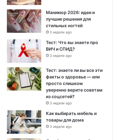
Маникюр 2026: идеи и
лучшие решения для
стильных ногтей
3 недели ago
Тест: Что вы знаете про
ВИЧ и СПИД?
3 недели ago
Тест: знаете ли вы все эти
факты о здоровье — или
просто слишком
уверенно верите советам
из соцсетей?
3 недели ago
Как выбирать мебель и
товары для дома
3 недели ago