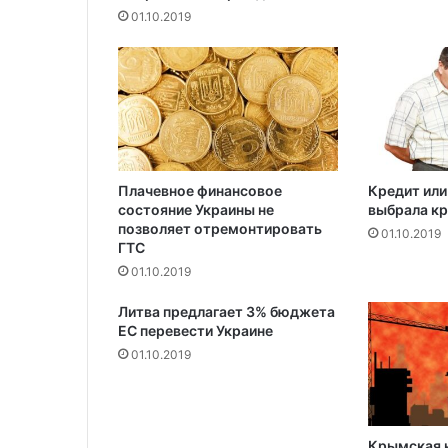
ь
01.10.2019
я
н
с
к
о
г
о
м
Плачевное финансовое
Кредит или
а
состояние Украины не
выбрала к
ф
позволяет отремонтировать
и
01.10.2019
ГТС
о
01.10.2019
з
и
Литва предлагает 3% бюджета
и
ЕС перевести Украине
з
01.10.2019
К
а
м
о
р
Крымская 