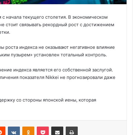
 с начала текущего столетия. В экономическом
 не стоит связывать рекордный рост с достижением
етки.
пы роста индекса не оказывают негативное влияние
ньким пузырем» установлен тотальный контроль.
чение индекса является его собственной заслугой.
личения показателя Nikkei не прогнозировали даже
Курсы бухгалтера в США
держку со стороны японской иены, которая
Выступление министра финансов
Джанет Л. Йеллен в Суниве в
Норкроссе, Джорджия
Reddit
VKontakte
Odnoklassniki
Pocket
Share via Email
Print