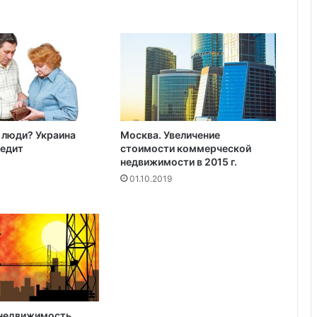
Норкроссе, Джорджия
б
р
и
д
н
ы
й
с
п
 люди? Украина
Москва. Увеличение
о
редит
стоимости коммерческой
р
недвижимости в 2015 г.
т
01.10.2019
к
а
р
недвижимость