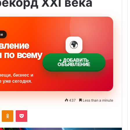
екорд ХХI века
ие
🌍
вление
и по всему
+ ДОБАВИТЬ
ОБЪЯВЛЕНИЕ
вещи, бизнес и
 уже сегодня.
437
Less than a minute
ontakte
Odnoklassniki
Pocket