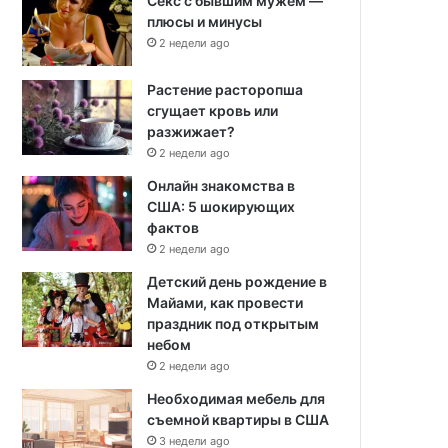
Секс с бывшим мужем —
плюсы и минусы
2 недели ago
Растение расторопша
сгущает кровь или
разжижает?
2 недели ago
Онлайн знакомства в
США: 5 шокирующих
фактов
2 недели ago
Детский день рождение в
Майами, как провести
праздник под открытым
небом
2 недели ago
Необходимая мебель для
съемной квартиры в США
3 недели ago