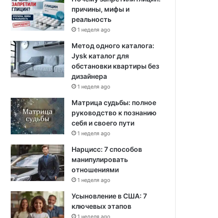
причины, мифы и
реальность
1 неделя ago
Метод одного каталога:
Jysk каталог для
обстановки квартиры без
дизайнера
1 неделя ago
Матрица судьбы: полное
руководство к познанию
себя и своего пути
1 неделя ago
Нарцисс: 7 способов
манипулировать
отношениями
1 неделя ago
Усыновление в США: 7
ключевых этапов
1 неделя ago