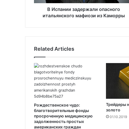
з
а
В Испании задержали опасного
д
итальянского мафиози из Каморры
е
р
ж
а
л
Related Articles
и
о
п
а
с
н
о
г
о
Трейдеры 
Рождественское чудо:
и
золото
благотворительные фонды
т
просроченную медицинскую
01.10.2019
а
задолженность простых
л
американских граждан