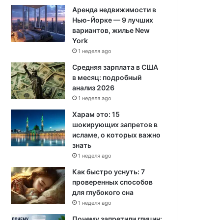
Аренда недвижимости в
Нью-Йорке — 9 лучших
вариантов, жилье New
York
1 неделя ago
Средняя зарплата в США
в месяц: подробный
анализ 2026
1 неделя ago
Харам это: 15
шокирующих запретов в
исламе, о которых важно
знать
1 неделя ago
Как быстро уснуть: 7
проверенных способов
для глубокого сна
1 неделя ago
Почему запретили глицин: