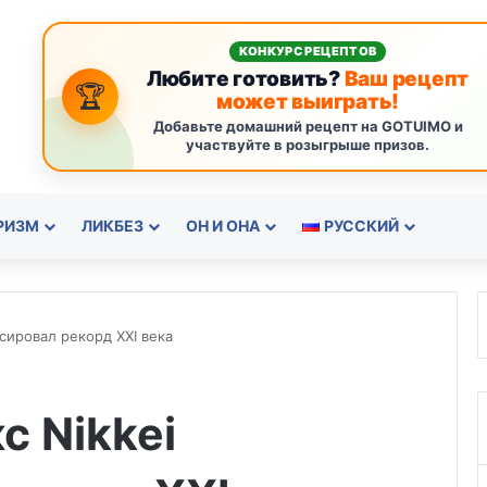
КОНКУРС РЕЦЕПТОВ
Любите готовить?
Ваш рецепт
🏆
может выиграть!
Добавьте домашний рецепт на GOTUIMO и
участвуйте в розыгрыше призов.
РИЗМ
ЛИКБЕЗ
ОН И ОНА
РУССКИЙ
сировал рекорд ХХI века
с Nikkei