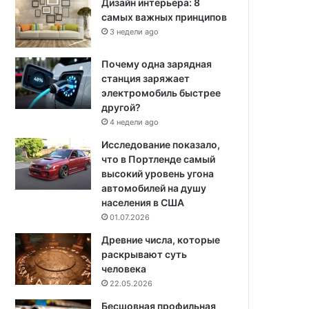
Дизайн интерьера: 8
самых важных принципов
3 недели ago
Почему одна зарядная
станция заряжает
электромобиль быстрее
другой?
4 недели ago
Исследование показало,
что в Портленде самый
высокий уровень угона
автомобилей на душу
населения в США
01.07.2026
Древние числа, которые
раскрывают суть
человека
22.05.2026
Бесшовная профильная