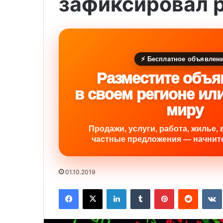
зафиксировал р
⚡ Бесплатное объявлен
Разместите объя
в своем регионе ил
миру
Продажи, услуги, работа, жилье, 
частные предложения — начните
01.10.2019
Facebook
X
LinkedIn
Tumblr
Pinterest
Reddit
VK