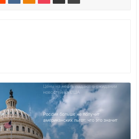
Пэтти Коллинз стала директором
бюро гравировки и печати Bureau of
Engraving and Printing (BEP)
Министерство финансов ввело
санкции против российских
компаний
Леброн Джеймс стал миллиардером
Цены на нефть падают в ожидании
новостей из США
Россия больше не получит
американских льгот: что это значит
и к чему приведёт