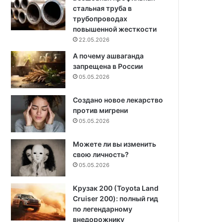
стальная труба в
трубопроводах
повышенной жесткости
22.05.2026
А почему ашваганда
запрещена в России
05.05.2026
Создано новое лекарство
против мигрени
05.05.2026
Можете ли вы изменить
свою личность?
05.05.2026
Крузак 200 (Toyota Land
Cruiser 200): полный гид
по легендарному
внедорожнику