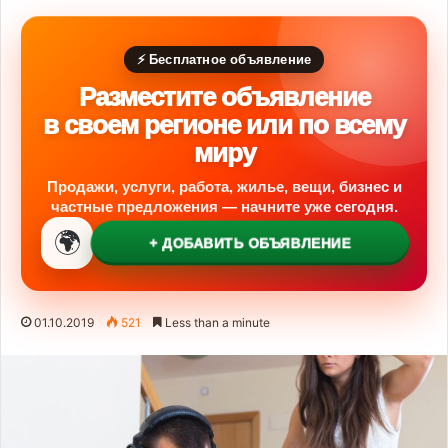
⚡ Бесплатное объявление
Разместите объявление
в своем регионе или по всему
миру
Продажи, услуги, работа, жилье, вещи, бизнес и
частные предложения — начните уже сегодня.
🌍
+ ДОБАВИТЬ ОБЪЯВЛЕНИЕ
01.10.2019
521
Less than a minute