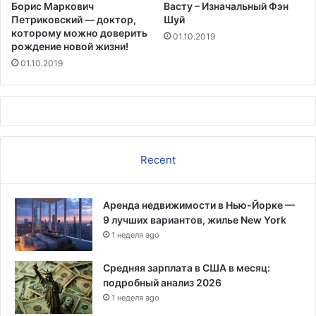
Борис Маркович
Васту – Изначальный Фэн
ы
Петриковский — доктор,
Шуй
д
которому можно доверить
01.10.2019
у
рождение новой жизни!
м
01.10.2019
к
и
Г
е
р
б
е
Recent
р
т
а
Аренда недвижимости в Нью-Йорке —
Ш
9 лучших вариантов, жилье New York
е
1 неделя ago
л
т
Средняя зарплата в США в месяц:
о
подробный анализ 2026
н
1 неделя ago
а