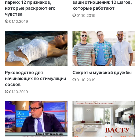
парню: 12 признаков,
ваши отношения: 10 шагов,
и
д
которые раскроют его
которые работают
з
е
чувства
01.10.2019
н
н
01.10.2019
и
н
ы
е
и
с
с
л
е
Руководство для
Секреты мужской дружбы
начинающих по стимуляции
д
01.10.2019
сосков
о
в
01.10.2019
а
н
и
я
м
и
в