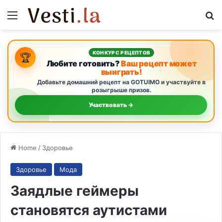
Menu
S
КОНКУРС РЕЦЕПТОВ
🏆
Любите готовить?
Ваш рецепт может
выиграть!
Добавьте домашний рецепт на GOTUIMO и участвуйте в
розыгрыше призов.
Участвовать →
Home
/
Здоровье
Здоровье
Мода
Заядлые геймеры
становятся аутистами