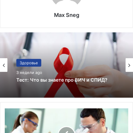
Max Sneg
Здоровье
3 недели ago
Здоровье
3 недели ago
Тест: знаете ли вы все эти факты о
здоровье — или просто слишком
уверенно верите советам из соцсетей?
Тест: Что вы знаете про ВИЧ и СПИД?
У
ч
е
н