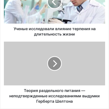
ы
е
и
с
с
л
Ученые исследовали влияние терпения на
е
длительность жизни
д
о
Т
в
е
а
о
л
р
и
и
в
я
л
р
и
а
я
з
н
д
Теория раздельного питания ―
и
е
неподтвержденные исследованиями выдумки
е
л
Герберта Шелтона
т
ь