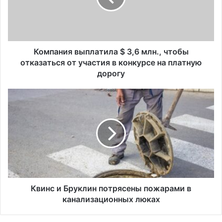
н
и
я
в
ы
Компания выплатила $ 3,6 млн., чтобы
п
отказаться от участия в конкурсе на платную
л
дорогу
а
т
К
и
в
л
и
а
н
$
с
3
и
,
Б
6
р
м
у
л
к
Квинс и Бруклин потрясены пожарами в
н
л
канализационных люках
.
и
,
н