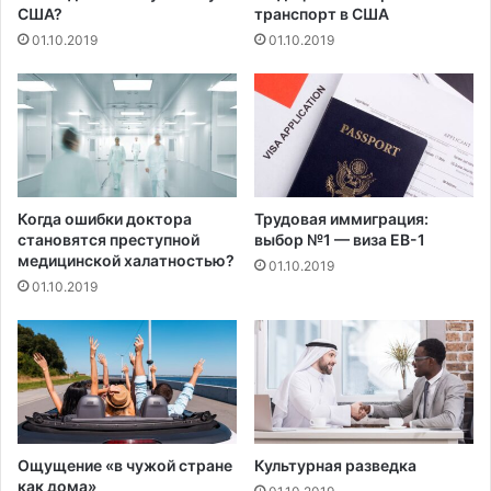
т
а
США?
транспорт в США
и
л
01.10.2019
01.10.2019
я
и
в
з
к
а
о
ц
н
и
к
о
у
н
р
н
Когда ошибки доктора
Трудовая иммиграция:
с
ы
становятся преступной
выбор №1 — виза EB-1
е
медицинской халатностью?
х
01.10.2019
н
л
01.10.2019
а
ю
п
к
л
а
а
х
т
н
у
Ощущение «в чужой стране
Культурная разведка
ю
как дома»
д