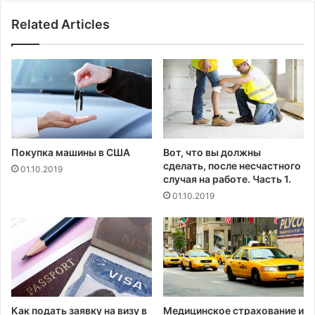
ч
п
т
Related Articles
о
о
т
б
р
ы
я
о
с
т
е
к
н
а
ы
з
п
Покупка машины в США
Вот, что вы должны
а
о
сделать, после несчастного
01.10.2019
т
ж
случая на работе. Часть 1.
ь
а
01.10.2019
с
р
я
а
о
м
т
и
у
в
ч
к
а
а
с
н
Как подать заявку на визу в
Медицинское страхование и