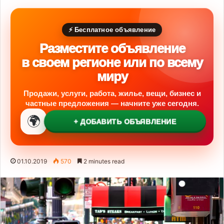
⚡ Бесплатное объявление
Разместите объявление
в своем регионе или по всему
миру
Продажи, услуги, работа, жилье, вещи, бизнес и
частные предложения — начните уже сегодня.
🌍
+ ДОБАВИТЬ ОБЪЯВЛЕНИЕ
01.10.2019
570
2 minutes read