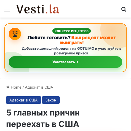
Menu
S
КОНКУРС РЕЦЕПТОВ
🏆
Любите готовить?
Ваш рецепт может
выиграть!
Добавьте домашний рецепт на GOTUIMO и участвуйте в
розыгрыше призов.
Участвовать →
Home
/
Адвокат в США
Адвокат в США
Закон
5 главных причин
переехать в США