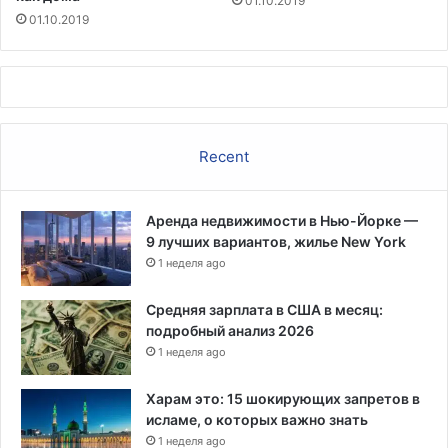
01.10.2019
о
01.10.2019
р
о
г
у
Recent
Аренда недвижимости в Нью-Йорке —
9 лучших вариантов, жилье New York
1 неделя ago
Средняя зарплата в США в месяц:
подробный анализ 2026
1 неделя ago
Харам это: 15 шокирующих запретов в
исламе, о которых важно знать
1 неделя ago