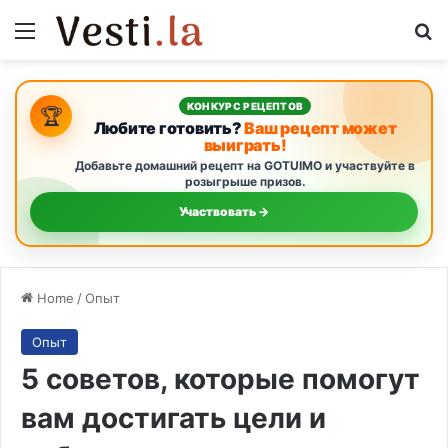
Menu
S
КОНКУРС РЕЦЕПТОВ
🏆
Любите готовить?
Ваш рецепт может
выиграть!
Добавьте домашний рецепт на GOTUIMO и участвуйте в
розыгрыше призов.
Участвовать →
Home
/
Опыт
Опыт
5 советов, которые помогут
вам достигать цели и