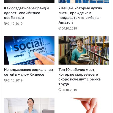
й
д
Как создать себе бренд и
7 вещей, которые нужно
р
сделать свой бизнес
знать, прежде чем
у
особенным
продавать что-либо на
ж
Amazon
01.10.2019
б
01.10.2019
ы
Использование социальных
Топ 10 рабочих мест,
сетей в малом бизнесе
которые скорее всего
скоро исчезнут с рынка
01.10.2019
труда
01.10.2019