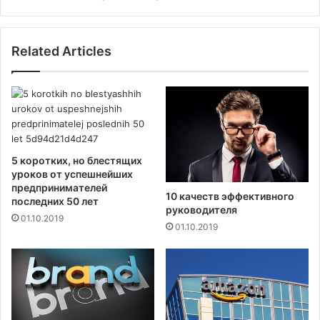
с
а
т
е
ь
т
Related Articles
п
м
р
у
е
ж
и
ч
м
и
у
н
щ
в
е
ж
5 коротких, но блестящих
с
е
уроков от успешнейших
т
н
предпринимателей
10 качеств эффективного
в
последних 50 лет
щ
руководителя
з
и
01.10.2019
01.10.2019
д
н
о
а
р
х
о
?
в
о