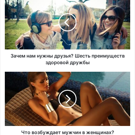
а
ч
е
м
н
а
м
н
у
Зачем нам нужны друзья? Шесть преимуществ
ж
здоровой дружбы
н
ы
Ч
д
т
р
о
у
в
з
о
ь
з
я
б
?
у
Ш
ж
е
д
Что возбуждает мужчин в женщинах?