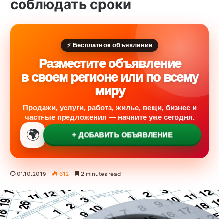
соблюдать сроки
⚡ Бесплатное объявление
Разместите объявление
в своем регионе или по всему
миру
Продажи, услуги, работа, жилье, вещи, бизнес и
частные предложения — начните уже сегодня.
🌍
+ ДОБАВИТЬ ОБЪЯВЛЕНИЕ
01.10.2019
612
2 minutes read