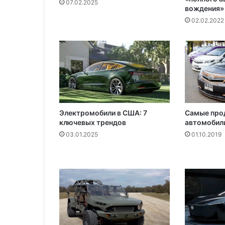
07.02.2025
у
вождения»
ж
02.02.2022
ч
и
н
у
с
с
а
д
о
Электромобили в США: 7
Самые про
в
ключевых трендов
автомобили
ы
03.01.2025
01.10.2019
м
и
н
о
ж
н
и
ц
а