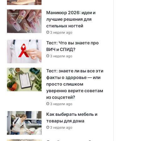
Маникюр 2026: идеи и
лучшие решения для
стильных ногтей
3 недели ago
Тест: Что вы знаете про
ВИЧ и СПИД?
3 недели ago
Тест: знаете ли вы все эти
факты о здоровье — или
просто слишком
уверенно верите советам
из соцсетей?
3 недели ago
Как выбирать мебель и
товары для дома
3 недели ago