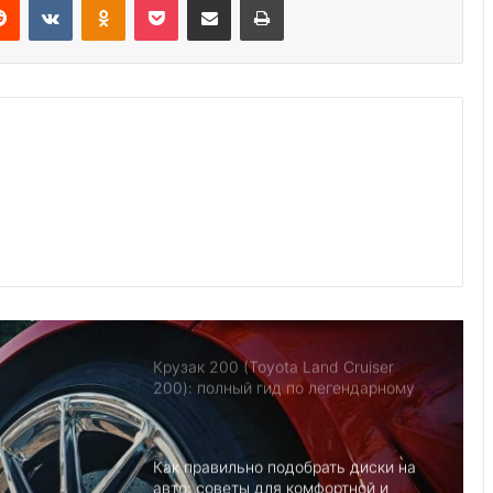
Электромобили — больше не
игрушка: как купить Теслу Модель Y
и не переплатить за хайп
Утилизация авто в США: 7
экологичных способов
Какую комплектацию Volkswagen
Polo выбрать: Trendline, Comfortline
или Highline
Крузак 200 (Toyota Land Cruiser
200): полный гид по легендарному
внедорожнику
Как правильно подобрать диски на
авто: советы для комфортной и