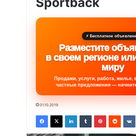
Sportback
⚡ Бесплатное объявлен
Разместите объя
в своем регионе ил
миру
Продажи, услуги, работа, жилье, 
частные предложения — начните
01.10.2019
Facebook
X
LinkedIn
Tumblr
Pinterest
Reddit
VK