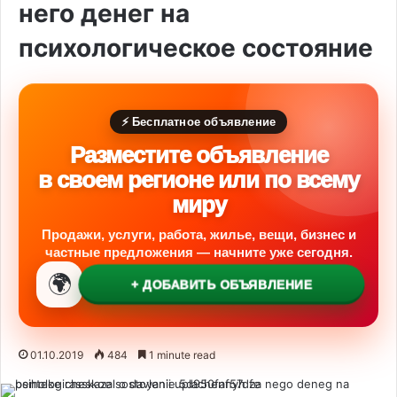
него денег на
психологическое состояние
⚡ Бесплатное объявление
Разместите объявление
в своем регионе или по всему
миру
Продажи, услуги, работа, жилье, вещи, бизнес и
частные предложения — начните уже сегодня.
🌍
+ ДОБАВИТЬ ОБЪЯВЛЕНИЕ
01.10.2019
484
1 minute read