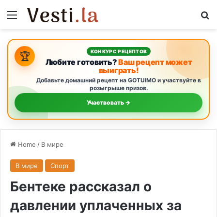
Menu
S
КОНКУРС РЕЦЕПТОВ
🏆
Любите готовить?
Ваш рецепт может
выиграть!
Добавьте домашний рецепт на GOTUIMO и участвуйте в
розыгрыше призов.
Участвовать →
Home
/
В мире
В мире
Спорт
Бентеке рассказал о
давлении уплаченных за