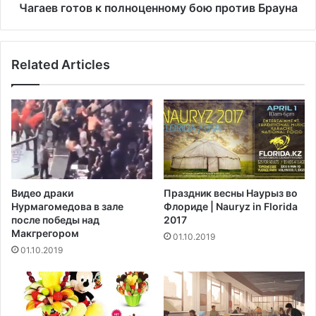
с
о
Чагаев готов к полноценному бою против Брауна
н
в
и
к
л
п
Related Articles
в
о
ы
л
х
н
о
о
д
ц
П
е
С
н
Ж
н
в
о
Видео драки
Праздник весны Наурыз во
1
м
Нурмагомедова в зале
Флориде | Nauryz in Florida
/
у
после победы над
2017
4
б
Макгрегором‍
01.10.2019
ф
о
01.10.2019
и
ю
н
п
а
р
л
о