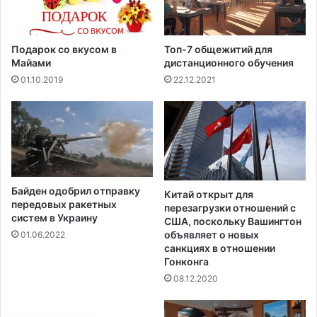
а
т
Л
и
Ч
в
Б
Подарок со вкусом в
Топ-7 общежитий для
р
Майами
дистанционного обучения
а
01.10.2019
22.12.2021
у
н
а
Байден одобрил отправку
Китай открыт для
передовых ракетных
перезагрузки отношений с
систем в Украину
США, поскольку Вашингтон
объявляет о новых
01.06.2022
санкциях в отношении
Гонконга
08.12.2020