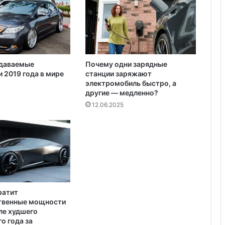
о
в
о
е
н
н
даваемые
Почему одни зарядные
о
 2019 года в мире
станции заряжают
й
электромобиль быстро, а
к
другие — медленно?
а
12.06.2025
м
п
а
н
и
и
в
С
ратит
и
твенные мощности
р
ле худшего
и
о года за