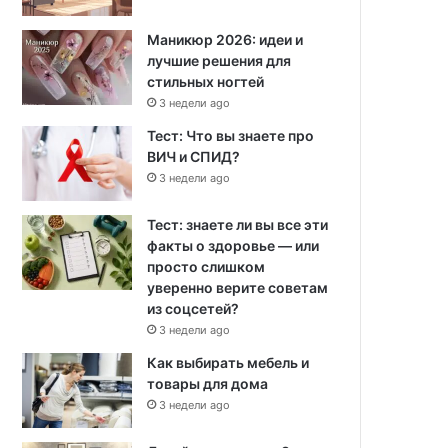
Маникюр 2026: идеи и
лучшие решения для
стильных ногтей
3 недели ago
Тест: Что вы знаете про
ВИЧ и СПИД?
3 недели ago
Тест: знаете ли вы все эти
факты о здоровье — или
просто слишком
уверенно верите советам
из соцсетей?
3 недели ago
Как выбирать мебель и
товары для дома
3 недели ago