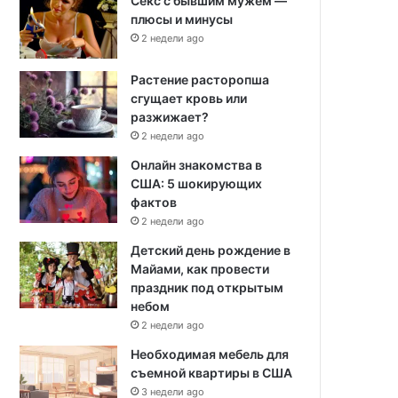
Секс с бывшим мужем —
плюсы и минусы
2 недели ago
Растение расторопша
сгущает кровь или
разжижает?
2 недели ago
Онлайн знакомства в
США: 5 шокирующих
фактов
2 недели ago
Детский день рождение в
Майами, как провести
праздник под открытым
небом
2 недели ago
Необходимая мебель для
съемной квартиры в США
3 недели ago