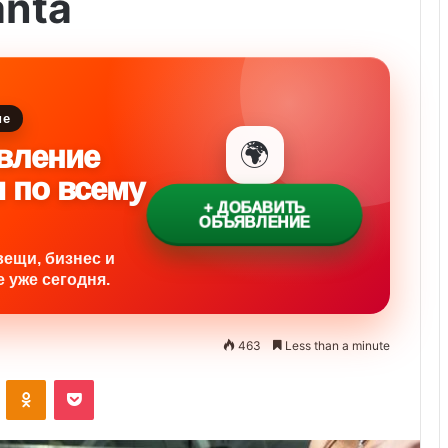
anta
ие
🌍
вление
и по всему
+ ДОБАВИТЬ
ОБЪЯВЛЕНИЕ
вещи, бизнес и
 уже сегодня.
463
Less than a minute
ontakte
Odnoklassniki
Pocket