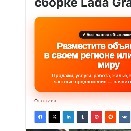
сборке Lada Gr
⚡ Бесплатное объявлен
Разместите объя
в своем регионе ил
миру
Продажи, услуги, работа, жилье, 
частные предложения — начните
01.10.2019
Facebook
X
LinkedIn
Tumblr
Pinterest
Reddit
VK