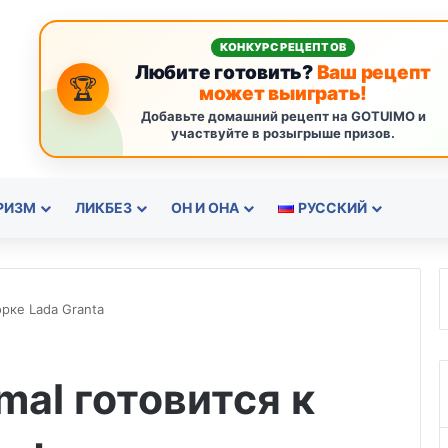
КОНКУРС РЕЦЕПТОВ
Любите готовить?
Ваш рецепт
🏆
может выиграть!
Добавьте домашний рецепт на GOTUIMO и
участвуйте в розыгрыше призов.
РИЗМ
ЛИКБЕЗ
ОН И ОНА
РУССКИЙ
орке Lada Granta
mal готовится к