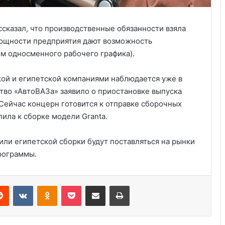
сказал, что производственные обязанности взяла
 Мощности предприятия дают возможность
ом односменного рабочего графика).
ой и египетской компаниями наблюдается уже в
тво «АвтоВАЗа» заявило о приостановке выпуска
Три четверти американцев боятся
 Сейчас концерн готовится к отправке сборочных
полностью автономных
пила к сборке модели Granta.
транспортных средств
или египетской сборки будут поставляться на рынки
Какие летние шины продаются в
Украине
программы.
Reddit
VKontakte
Odnoklassniki
Pocket
Share via Email
Print
Электромобили — больше не
игрушка: как купить Теслу Модель Y
и не переплатить за хайп