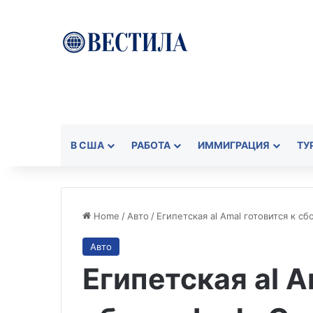
В США
РАБОТА
ИММИГРАЦИЯ
ТУ
Home
/
Авто
/
Египетская al Amal готовится к сб
Авто
Египетская al A