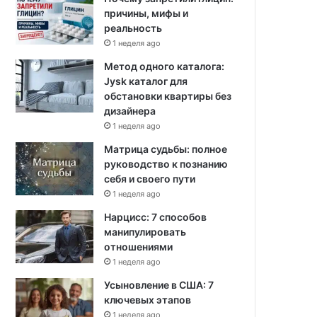
причины, мифы и
реальность
1 неделя ago
Метод одного каталога:
Jysk каталог для
обстановки квартиры без
дизайнера
1 неделя ago
Матрица судьбы: полное
руководство к познанию
себя и своего пути
1 неделя ago
Нарцисс: 7 способов
манипулировать
отношениями
1 неделя ago
Усыновление в США: 7
ключевых этапов
1 неделя ago