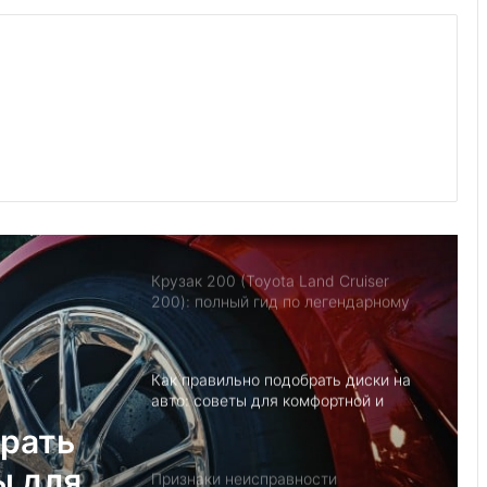
Утилизация авто в США: 7
экологичных способов
Какую комплектацию Volkswagen
Polo выбрать: Trendline, Comfortline
или Highline
Крузак 200 (Toyota Land Cruiser
200): полный гид по легендарному
внедорожнику
Как правильно подобрать диски на
авто: советы для комфортной и
безопасной езды
Признаки неисправности
выпускного коллектора: что нужно
знать водителю?
брать