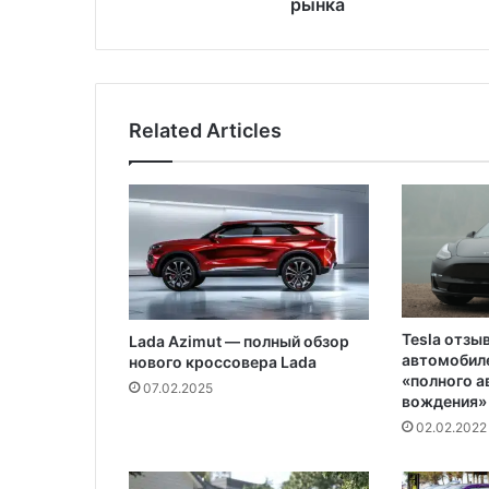
ы
рынка
р
а
з
в
и
Related Articles
т
и
я
н
е
ф
т
я
н
Tesla отзы
Lada Azimut — полный обзор
о
автомобиле
нового кроссовера Lada
г
«полного 
07.02.2025
о
вождения»
р
02.02.2022
ы
н
к