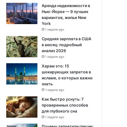
Аренда недвижимости в
Нью-Йорке — 9 лучших
вариантов, жилье New
York
1 неделя ago
Средняя зарплата в США
в месяц: подробный
анализ 2026
1 неделя ago
Харам это: 15
шокирующих запретов в
исламе, о которых важно
знать
1 неделя ago
Как быстро уснуть: 7
проверенных способов
для глубокого сна
1 неделя ago
Почему запретили глицин: