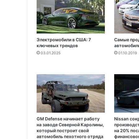
а
Электромобили в США: 7
Самые про
ключевых трендов
автомобили
03.01.2025
01.10.2019
GM Defense начинает работу
Nissan сок
на заводе Северной Каролины,
производс
который построит свой
на 20% пос
автомобиль пехотного отряда
финансовог