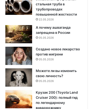
стальная труба в
трубопроводах
повышенной жесткости
22.05.2026
А почему ашваганда
запрещена в России
05.05.2026
Создано новое лекарство
против мигрени
05.05.2026
Можете ли вы изменить
свою личность?
05.05.2026
Крузак 200 (Toyota Land
Cruiser 200): полный гид
по легендарному
внедорожнику