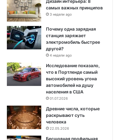
Дизайн интерьера: 8
самых важных принципов
3 недели ago
Почему одна зарядная
станция заряжает
электромобиль быстрее
другой?
4 недели ago
Исследование показало,
что в Портленде самый
высокий уровень угона
автомобилей на душу
населения в США
01.07.2026
Древние числа, которые
раскрывают суть
человека
22.05.2026
Бесшовная профильная