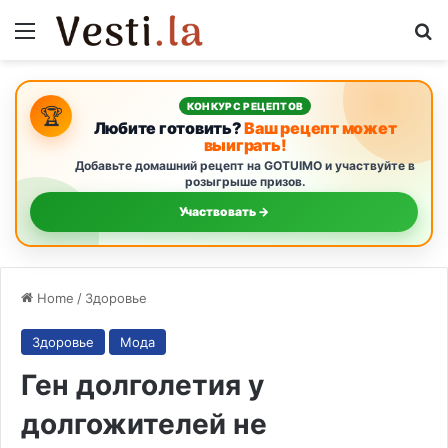
Menu
S
КОНКУРС РЕЦЕПТОВ
🏆
Любите готовить?
Ваш рецепт может
выиграть!
Добавьте домашний рецепт на GOTUIMO и участвуйте в
розыгрыше призов.
Участвовать →
Home
/
Здоровье
Здоровье
Мода
Ген долголетия у
долгожителей не