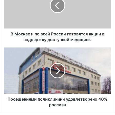
с
к
в
е
и
п
о
В Москве и по всей России готовятся акции в
в
поддержку доступной медицины
с
е
П
й
о
Р
с
о
е
с
щ
с
е
и
н
и
и
г
я
о
м
Посещениями поликлиники удовлетворено 40%
т
и
россиян
о
п
в
о