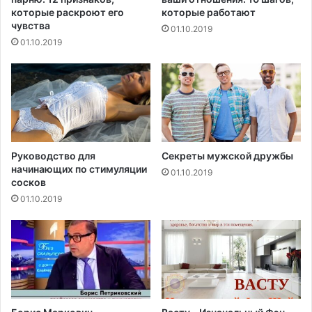
с
о
которые раскроют его
которые работают
т
4
чувства
01.10.2019
у
0
01.10.2019
п
%
н
р
о
о
й
с
м
с
е
и
д
я
и
н
Руководство для
Секреты мужской дружбы
ц
начинающих по стимуляции
01.10.2019
сосков
и
н
01.10.2019
ы