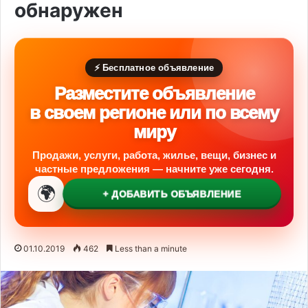
обнаружен
⚡ Бесплатное объявление
Разместите объявление
в своем регионе или по всему
миру
Продажи, услуги, работа, жилье, вещи, бизнес и
частные предложения — начните уже сегодня.
🌍
+ ДОБАВИТЬ ОБЪЯВЛЕНИЕ
01.10.2019
462
Less than a minute