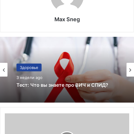
Max Sneg
Здоровье
Здоровье
3 недели ago
3 недели ago
Тест: знаете ли вы все эти факты о
здоровье — или просто слишком
уверенно верите советам из соцсетей?
Тест: Что вы знаете про ВИЧ и СПИД?
В
М
о