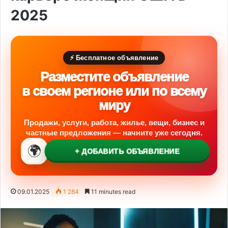
2025
⚡ Бесплатное объявление
Разместите объявление
в своем регионе или по всему
миру
Продажи, услуги, работа, жилье, вещи, бизнес и
частные предложения — начните уже сегодня.
🌍
+ ДОБАВИТЬ ОБЪЯВЛЕНИЕ
09.01.2025
1 284
11 minutes read