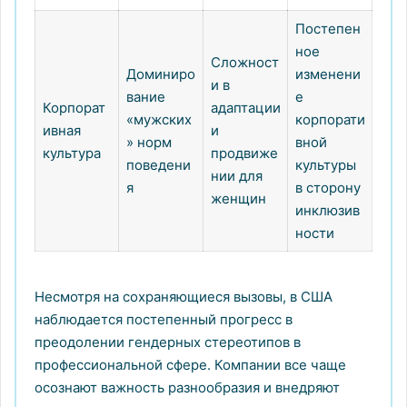
Постепен
ное
Сложност
Доминиро
изменени
и в
вание
е
Корпорат
адаптации
«мужских
корпорати
ивная
и
» норм
вной
культура
продвиже
поведени
культуры
нии для
я
в сторону
женщин
инклюзив
ности
Несмотря на сохраняющиеся вызовы, в США
наблюдается постепенный прогресс в
преодолении гендерных стереотипов в
профессиональной сфере. Компании все чаще
осознают важность разнообразия и внедряют