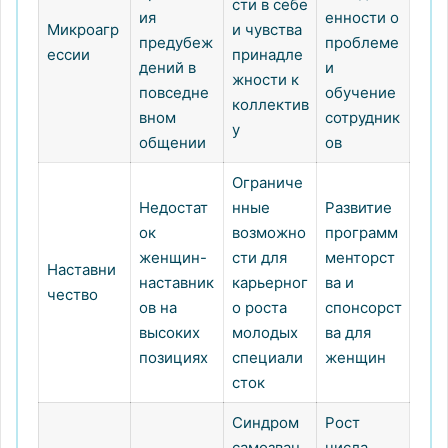
сти в себе
ия
енности о
Микроагр
и чувства
предубеж
проблеме
ессии
принадле
дений в
и
жности к
повседне
обучение
коллектив
вном
сотрудник
у
общении
ов
Ограниче
Недостат
нные
Развитие
ок
возможно
программ
женщин-
сти для
менторст
Наставни
наставник
карьерног
ва и
чество
ов на
о роста
спонсорст
высоких
молодых
ва для
позициях
специали
женщин
сток
Синдром
Рост
самозван
числа