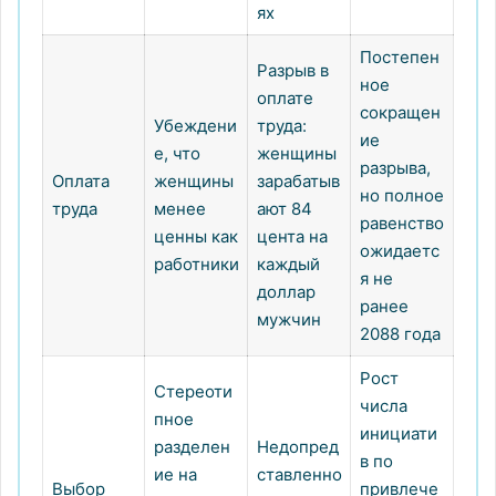
ях
Постепен
Разрыв в
ное
оплате
сокращен
Убеждени
труда:
ие
е, что
женщины
разрыва,
Оплата
женщины
зарабатыв
но полное
труда
менее
ают 84
равенство
ценны как
цента на
ожидаетс
работники
каждый
я не
доллар
ранее
мужчин
2088 года
Рост
Стереоти
числа
пное
инициати
разделен
Недопред
в по
ие на
ставленно
Выбор
привлече