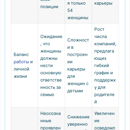
я только
карьеры
позиции
54
женщины
Рост
Ожидание
числа
Сложност
, что
компаний,
и в
женщины
предлага
Баланс
построен
должны
ющих
работы
и
ии
нести
гибкий
личной
карьеры
основную
график и
жизни
для
ответстве
поддержк
женщин с
нность за
у для
детьми
семью
родителе
й
Неосозна
Увеличен
Снижение
нные
ие
уверенно
проявлен
осведомл