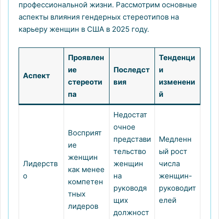
профессиональной жизни. Рассмотрим основные
аспекты влияния гендерных стереотипов на
карьеру женщин в США в 2025 году.
Проявлен
Тенденци
ие
Последст
и
Аспект
стереоти
вия
изменени
па
й
Недостат
очное
Восприят
представи
Медленн
ие
тельство
ый рост
женщин
Лидерств
женщин
числа
как менее
о
на
женщин-
компетен
руководя
руководит
тных
щих
елей
лидеров
должност