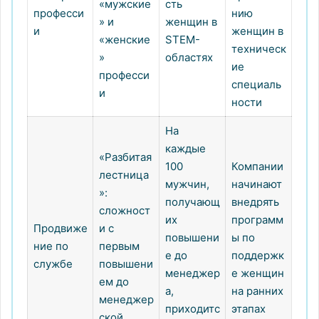
«мужские
сть
професси
нию
» и
женщин в
и
женщин в
«женские
STEM-
техническ
»
областях
ие
професси
специаль
и
ности
На
каждые
«Разбитая
100
Компании
лестница
мужчин,
начинают
»:
получающ
внедрять
сложност
их
программ
Продвиже
и с
повышени
ы по
ние по
первым
е до
поддержк
службе
повышени
менеджер
е женщин
ем до
а,
на ранних
менеджер
приходитс
этапах
ской