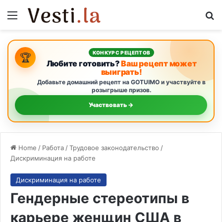
Menu
Se
КОНКУРС РЕЦЕПТОВ
🏆
Любите готовить?
Ваш рецепт может
выиграть!
Добавьте домашний рецепт на GOTUIMO и участвуйте в
розыгрыше призов.
Участвовать →
Home
/
Работа
/
Трудовое законодательство
/
Дискриминация на работе
Дискриминация на работе
Гендерные стереотипы в
карьере женщин США в