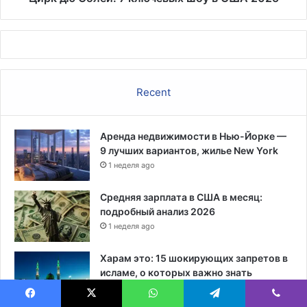
Recent
Аренда недвижимости в Нью-Йорке —
9 лучших вариантов, жилье New York
1 неделя ago
Средняя зарплата в США в месяц:
подробный анализ 2026
1 неделя ago
Харам это: 15 шокирующих запретов в
исламе, о которых важно знать
1 неделя ago
Facebook
X
WhatsApp
Telegram
Viber