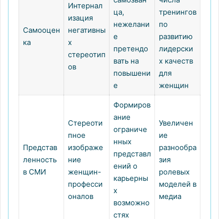
Интернал
ца,
тренингов
изация
нежелани
по
Самооцен
негативны
е
развитию
ка
х
претендо
лидерски
стереотип
вать на
х качеств
ов
повышени
для
е
женщин
Формиров
ание
Стереоти
Увеличен
ограниче
пное
ие
нных
Представ
изображе
разнообра
представл
ленность
ние
зия
ений о
в СМИ
женщин-
ролевых
карьерны
професси
моделей в
х
оналов
медиа
возможно
стях