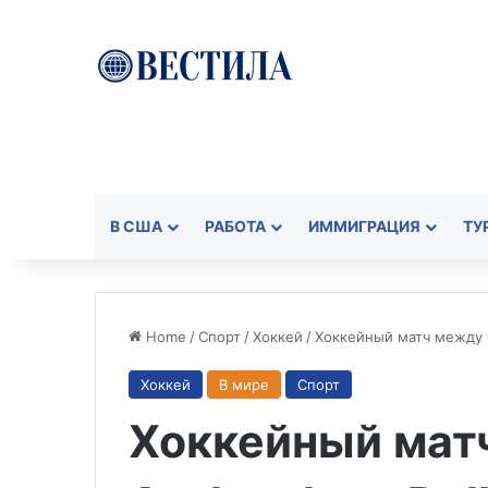
В США
РАБОТА
ИММИГРАЦИЯ
ТУ
Home
/
Спорт
/
Хоккей
/
Хоккейный матч между Co
Хоккей
В мире
Спорт
Хоккейный мат