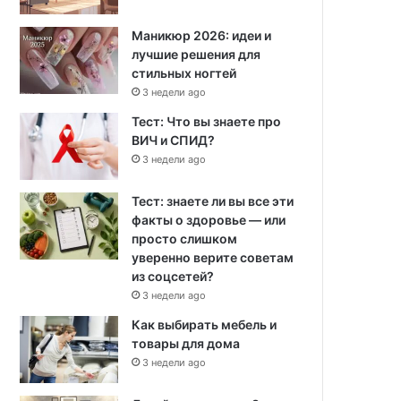
Маникюр 2026: идеи и
лучшие решения для
стильных ногтей
3 недели ago
Тест: Что вы знаете про
ВИЧ и СПИД?
3 недели ago
Тест: знаете ли вы все эти
факты о здоровье — или
просто слишком
уверенно верите советам
из соцсетей?
3 недели ago
Как выбирать мебель и
товары для дома
3 недели ago