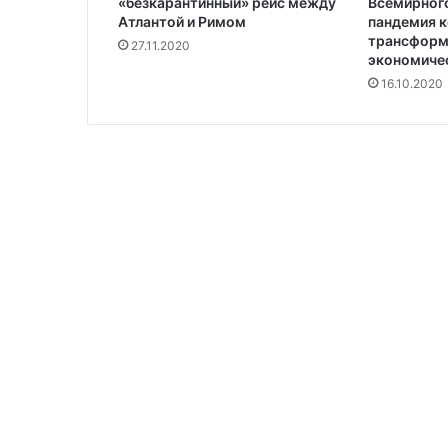
«безкарантинный» рейс между
Всемирного
Атлантой и Римом
пандемия 
трансформ
27.11.2020
экономичес
16.10.2020