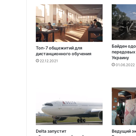
п
а
д
а
ю
щ
и
Байден одо
х
Топ-7 общежитий для
передовых 
дистанционного обучения
Н
Украину
Х
22.12.2021
01.06.2022
Л
Delta запустит
Ведущий э