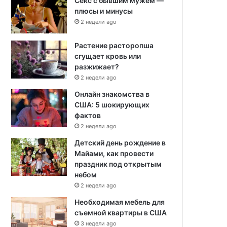
Секс с бывшим мужем —
плюсы и минусы
2 недели ago
Растение расторопша
сгущает кровь или
разжижает?
2 недели ago
Онлайн знакомства в
США: 5 шокирующих
фактов
2 недели ago
Детский день рождение в
Майами, как провести
праздник под открытым
небом
2 недели ago
Необходимая мебель для
съемной квартиры в США
3 недели ago