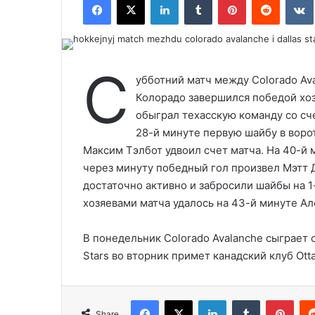
С
убботний матч между Colorado Ava
Колорадо завершился победой хоз
обыграл техасскую команду со сч
28-й минуте первую шайбу в ворот
Максим Тэлбот удвоил счет матча. На 40-й 
через минуту победный гол произвел Мэтт 
достаточно активно и забросили шайбы на 1
хозяевами матча удалось на 43-й минуте А
В понедельник Colorado Avalanche сыграет с
Stars во вторник примет канадский клуб Ott
Facebook
X
LinkedIn
Tumblr
Pinterest
Share