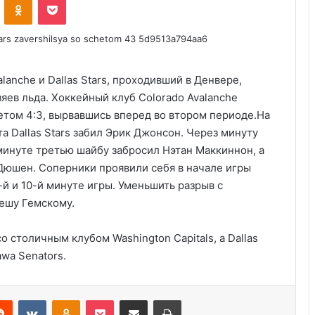
lanche и Dallas Stars, проходивший в Денвере,
яев льда. Хоккейный клуб Colorado Avalanche
етом 4:3, вырвавшись вперед во втором периоде.На
а Dallas Stars забил Эрик Джонсон. Через минуту
минуте третью шайбу забросил Нэтан Маккиннон, а
Дюшен. Соперники проявили себя в начале игры
-й и 10-й минуте игры. Уменьшить разрыв с
лешу Гемскому.
Анализ событий в Крокусе, что на
самом деле произошло. Полная
о столичным клубом Washington Capitals, а Dallas
хронология событий.
awa Senators.
Украина получила одобрение
кредита на $880 млн от Совета
Reddit
VKontakte
Odnoklassniki
Pocket
Share via Email
Print
директоров МВФ