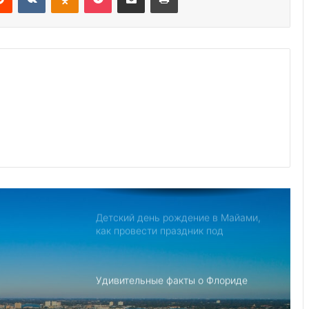
Дом с привидениями в Америке,
рейтинг самых страшных
Джо Байден обнародовал план
противодействия Китаю
Северная Корея обвиняет США в
создании «НАТО в азиатском стиле»
для свержения Ким Чен Ына
Детский день рождение в Майами,
как провести праздник под
открытым небом
Удивительные факты о Флориде