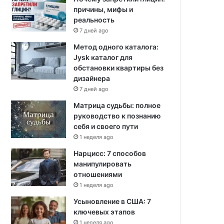
причины, мифы и
реальность
7 дней ago
Метод одного каталога:
Jysk каталог для
обстановки квартиры без
дизайнера
7 дней ago
Матрица судьбы: полное
руководство к познанию
себя и своего пути
1 неделя ago
Нарцисс: 7 способов
манипулировать
отношениями
1 неделя ago
Усыновление в США: 7
ключевых этапов
1 неделя ago