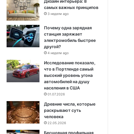
Дизайн интерьера: 8
самых важных принципов
3 недели ago
Почему одна зарядная
станция заряжает
электромобиль быстрее
другой?
4 недели ago
Исследование показало,
что в Портленде самый
высокий уровень угона
автомобилей на душу
населения в США
01.07.2026
Древние числа, которые
раскрывают суть
человека
22.05.2026
Бесшовная профильная