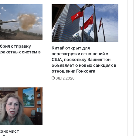
р
Украина получила одобрение
о
кредита на $880 млн от Совета
в
директоров МВФ
е
д
е
н
брил отправку
и
Китай открыт для
ракетных систем в
перезагрузки отношений с
е
США, поскольку Вашингтон
л
объявляет о новых санкциях в
е
отношении Гонконга
т
08.12.2020
н
е
й
О
л
и
м
п
и
кономист