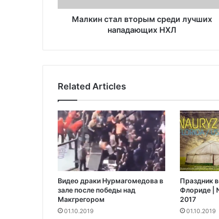
а
л
Малкин стал вторым среди лучших
в
нападающих НХЛ
т
о
р
ы
м
Related Articles
с
р
е
д
и
л
у
ч
ш
Видео драки Нурмагомедова в
Праздник в
и
зале после победы над
Флориде | N
х
Макгрегором‍
2017
н
01.10.2019
01.10.2019
а