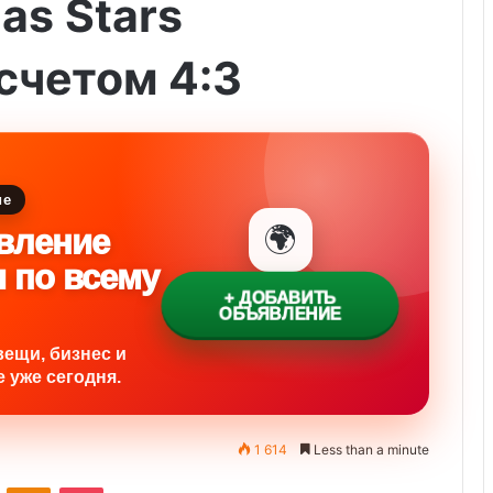
las Stars
счетом 4:3
ие
🌍
вление
и по всему
+ ДОБАВИТЬ
ОБЪЯВЛЕНИЕ
вещи, бизнес и
 уже сегодня.
1 614
Less than a minute
ontakte
Odnoklassniki
Pocket