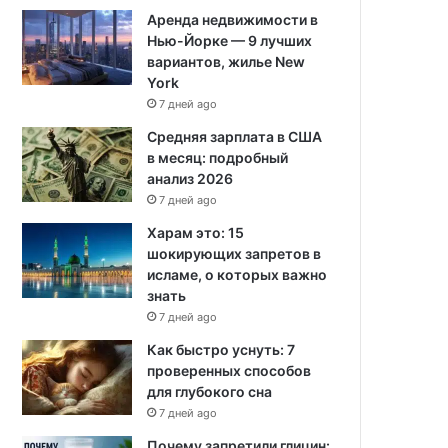
Аренда недвижимости в
Нью-Йорке — 9 лучших
вариантов, жилье New
York
7 дней ago
Средняя зарплата в США
в месяц: подробный
анализ 2026
7 дней ago
Харам это: 15
шокирующих запретов в
исламе, о которых важно
знать
7 дней ago
Как быстро уснуть: 7
проверенных способов
для глубокого сна
7 дней ago
Почему запретили глицин: