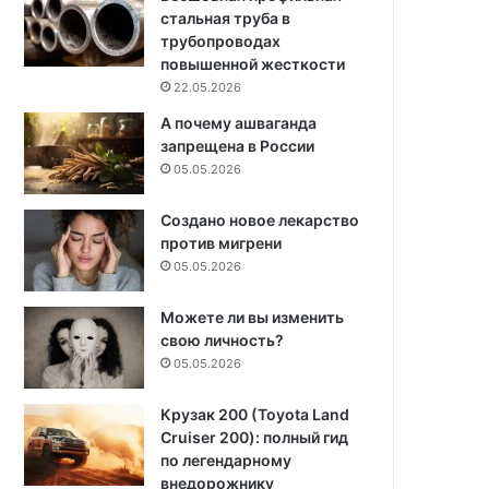
стальная труба в
трубопроводах
повышенной жесткости
22.05.2026
А почему ашваганда
запрещена в России
05.05.2026
Создано новое лекарство
против мигрени
05.05.2026
Можете ли вы изменить
свою личность?
05.05.2026
Крузак 200 (Toyota Land
Cruiser 200): полный гид
по легендарному
внедорожнику