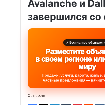
Avalanche и Dal
завершился со 
⚡ Бесплатное объявлен
Разместите объя
в своем регионе ил
миру
Продажи, услуги, работа, жилье, 
частные предложения — начните
01.10.2019
Facebook
X
LinkedIn
Tumblr
Pinterest
Reddit
VK