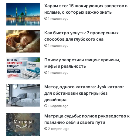
ы
Харам это: 15 шокирующих запретов в
и
г
исламе, о которых важно знать
я
р
м
1 неделя ago
а
и
н
Как быстро уснуть: 7 проверенных
способов для глубокого сна
1 неделя ago
Почему запретили глицин: причины,
мифы и реальность
1 неделя ago
Метод одного каталога: Jysk каталог
для обстановки квартиры без
дизайнера
1 неделя ago
Матрица судьбы: полное руководство к
познанию себя и своего пути
2 недели ago