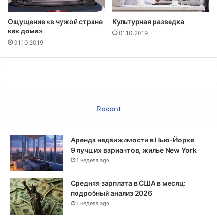
ы
м
и
о
г
Ощущение «в чужой стране
Культурная разведка
ж
как дома»
р
н
01.10.2019
ы
01.10.2019
о
ш
г
н
о
ы
з
й
а
б
р
и
а
Recent
л
ж
е
е
т
н
Аренда недвижимости в Нью-Йорке —
н
и
9 лучших вариантов, жилье New York
е
я
1 неделя ago
б
л
ы
и
Средняя зарплата в США в месяц:
л
с
подробный анализ 2026
р
т
1 неделя ago
а
е
з
р