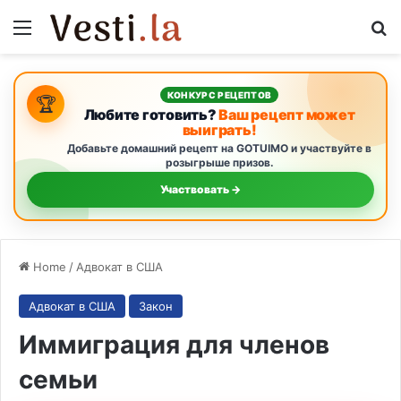
Menu
S
КОНКУРС РЕЦЕПТОВ
🏆
Любите готовить?
Ваш рецепт может
выиграть!
Добавьте домашний рецепт на GOTUIMO и участвуйте в
розыгрыше призов.
Участвовать →
Home
/
Адвокат в США
Адвокат в США
Закон
Иммиграция для членов
семьи