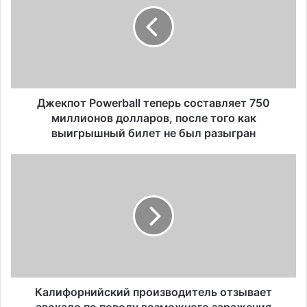
е
иммиграционного адвоката
к
п
о
т
P
o
w
Джекпот Powerball теперь составляет 750
e
миллионов долларов, после того как
r
выигрышный билет не был разыгран
b
a
К
l
а
l
л
т
и
е
ф
п
о
е
р
р
н
ь
и
с
й
Калифорнийский производитель отзывает
о
с