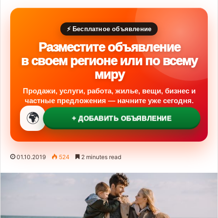
⚡ Бесплатное объявление
Разместите объявление
в своем регионе или по всему
миру
Продажи, услуги, работа, жилье, вещи, бизнес и
частные предложения — начните уже сегодня.
🌍
+ ДОБАВИТЬ ОБЪЯВЛЕНИЕ
01.10.2019
524
2 minutes read