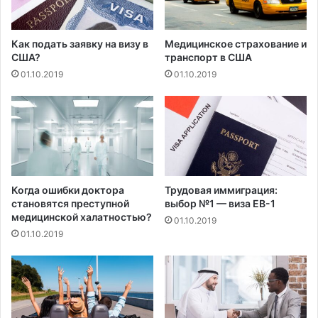
о
а
л
е
л
т
Как подать заявку на визу в
Медицинское страхование и
а
а
США?
транспорт в США
р
в
01.10.2019
01.10.2019
о
о
в
к
,
а
п
д
о
о
с
п
л
о
е
п
Когда ошибки доктора
Трудовая иммиграция:
т
о
становятся преступной
выбор №1 — виза EB-1
о
медицинской халатностью?
в
01.10.2019
г
о
01.10.2019
о
д
к
у
а
в
к
о
в
з