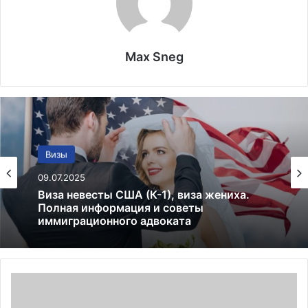
Max Sneg
Закон
Визы
19.01.2025
09.07.2025
Право на образование для иммигрантов в
США в 2025
Д
Виза невесты США (К-1), виза жениха.
ж
Полная информация и советы