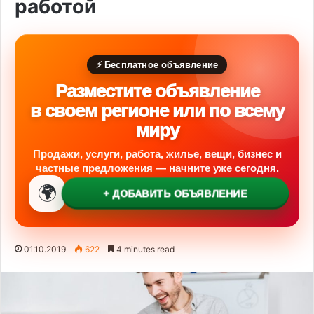
работой
⚡ Бесплатное объявление
Разместите объявление
в своем регионе или по всему
миру
Продажи, услуги, работа, жилье, вещи, бизнес и
частные предложения — начните уже сегодня.
🌍
+ ДОБАВИТЬ ОБЪЯВЛЕНИЕ
01.10.2019
622
4 minutes read