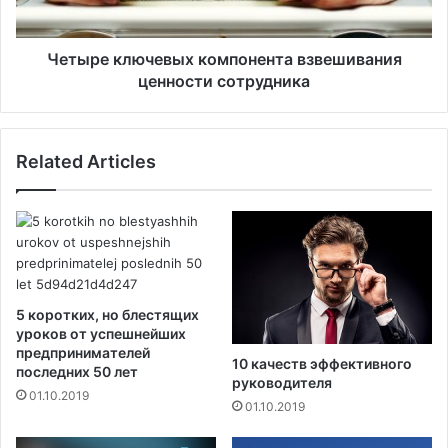
к
л
о
ю
в
ч
Четыре ключевых компонента взвешивания
,
е
ценности сотрудника
к
в
о
ы
м
х
Related Articles
п
к
а
о
н
м
и
п
я
о
S
н
t
е
a
н
5 коротких, но блестящих
t
т
уроков от успешнейших
u
а
предпринимателей
10 качеств эффективного
s
последних 50 лет
в
руководителя
M
з
01.10.2019
01.10.2019
e
в
d
е