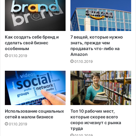
ш
и
в
а
н
и
Как создать себе бренд и
7 вещей, которые нужно
я
сделать свой бизнес
знать, прежде чем
ц
особенным
продавать что-либо на
е
Amazon
01.10.2019
н
01.10.2019
н
о
с
т
и
с
о
Использование социальных
Топ 10 рабочих мест,
т
сетей в малом бизнесе
которые скорее всего
р
скоро исчезнут с рынка
у
01.10.2019
труда
д
01.10.2019