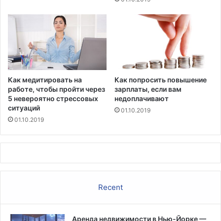
н
и
к
а
Как медитировать на
Как попросить повышение
работе, чтобы пройти через
зарплаты, если вам
5 невероятно стрессовых
недоплачивают
ситуаций
01.10.2019
01.10.2019
Recent
Аренда недвижимости в Нью-Йорке —