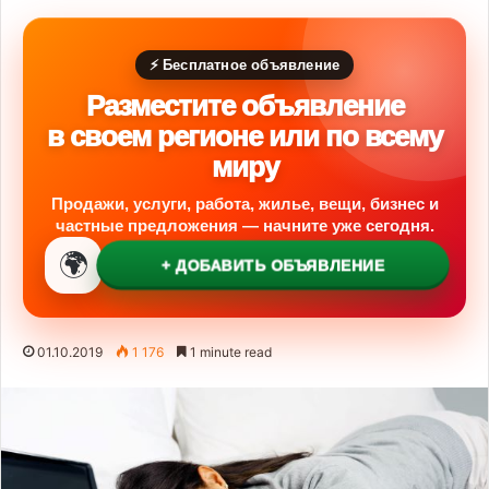
⚡ Бесплатное объявление
Разместите объявление
в своем регионе или по всему
миру
Продажи, услуги, работа, жилье, вещи, бизнес и
частные предложения — начните уже сегодня.
🌍
+ ДОБАВИТЬ ОБЪЯВЛЕНИЕ
01.10.2019
1 176
1 minute read