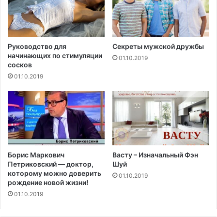
с
у
д
и
с
Руководство для
Секреты мужской дружбы
начинающих по стимуляции
т
01.10.2019
сосков
ы
х
01.10.2019
з
а
б
о
л
е
в
Борис Маркович
Васту – Изначальный Фэн
а
Петриковский — доктор,
Шуй
н
которому можно доверить
01.10.2019
и
рождение новой жизни!
й
01.10.2019