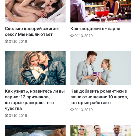
е
л
с
и
е
ч
д
и
Сколько калорий сжигает
Как «подцепить» парня
о
т
секс? Мы нашли ответ
01.10.2019
в
ь
01.10.2019
а
р
н
и
и
с
е
к
м
с
е
р
д
Как узнать, нравитесь ли вы
Как добавить романтики в
е
парню: 12 признаков,
ваши отношения: 10 шагов,
ч
которые раскроют его
которые работают
н
чувства
01.10.2019
о
01.10.2019
-
с
о