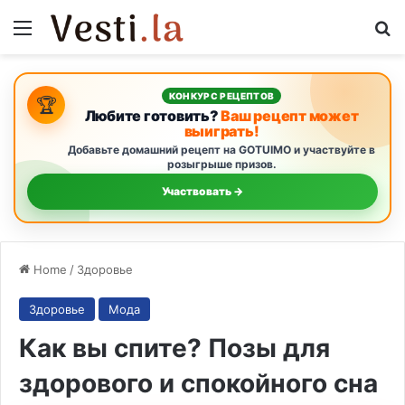
Menu
S
КОНКУРС РЕЦЕПТОВ
🏆
Любите готовить?
Ваш рецепт может
выиграть!
Добавьте домашний рецепт на GOTUIMO и участвуйте в
розыгрыше призов.
Участвовать →
Home
/
Здоровье
Здоровье
Мода
Как вы спите? Позы для
здорового и спокойного сна