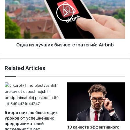
н
н
а
а
б
и
л
з
о
л
г
у
е
ч
ш
Одна из лучших бизнес-стратегий: Airbnb
и
х
б
Related Articles
и
з
н
е
с
-
с
т
5 коротких, но блестящих
р
уроков от успешнейших
а
предпринимателей
10 качеств эффективного
последних 50 лет
т