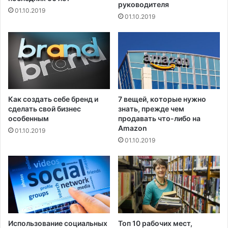
руководителя
е
01.10.2019
01.10.2019
г
и
й
:
A
i
r
b
Как создать себе бренд и
7 вещей, которые нужно
n
сделать свой бизнес
знать, прежде чем
b
особенным
продавать что-либо на
Amazon
01.10.2019
01.10.2019
Использование социальных
Топ 10 рабочих мест,