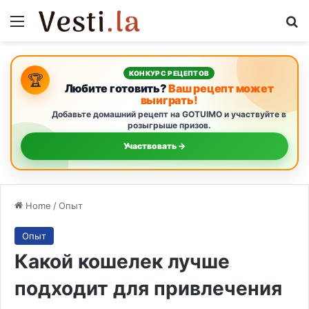
Menu
S
КОНКУРС РЕЦЕПТОВ
🏆
Любите готовить?
Ваш рецепт может
выиграть!
Добавьте домашний рецепт на GOTUIMO и участвуйте в
розыгрыше призов.
Участвовать →
Home
/
Опыт
Опыт
Какой кошелек лучше
подходит для привлечения