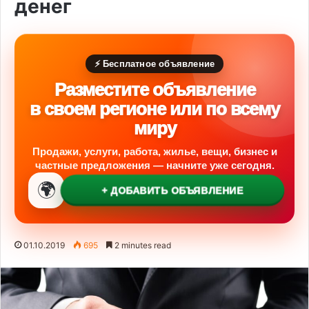
денег
⚡ Бесплатное объявление
Разместите объявление
в своем регионе или по всему
миру
Продажи, услуги, работа, жилье, вещи, бизнес и
частные предложения — начните уже сегодня.
🌍
+ ДОБАВИТЬ ОБЪЯВЛЕНИЕ
01.10.2019
695
2 minutes read