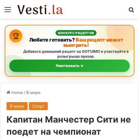
Menu
S
КОНКУРС РЕЦЕПТОВ
🏆
Любите готовить?
Ваш рецепт может
выиграть!
Добавьте домашний рецепт на GOTUIMO и участвуйте в
розыгрыше призов.
Участвовать →
Home
/
В мире
В мире
Спорт
Капитан Манчестер Сити не
поедет на чемпионат