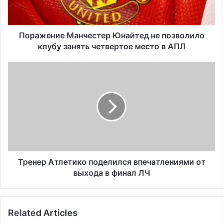
н
и
е
М
Поражение Манчестер Юнайтед не позволило
а
клубу занять четвертое место в АПЛ
н
ч
Т
е
р
с
е
т
н
е
е
р
р
Ю
А
н
т
а
л
й
е
Тренер Атлетико поделился впечатлениями от
т
т
выхода в финал ЛЧ
е
и
д
к
н
о
Related Articles
е
п
п