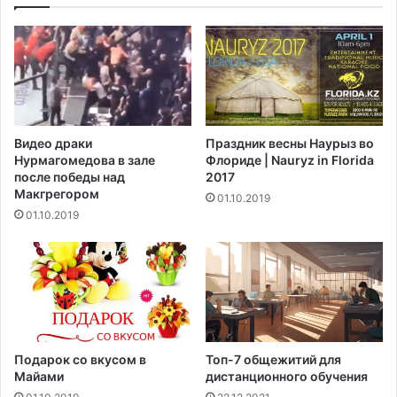
о
о
д
з
е
в
л
о
и
л
л
и
с
л
я
Видео драки
Праздник весны Наурыз во
о
в
Нурмагомедова в зале
Флориде | Nauryz in Florida
к
п
после победы над
2017
л
е
Макгрегором‍
01.10.2019
у
ч
01.10.2019
б
а
у
т
з
л
а
е
н
н
я
и
т
я
ь
м
Подарок со вкусом в
Топ-7 общежитий для
ч
и
Майами
дистанционного обучения
е
о