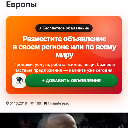
Европы
⚡ Бесплатное объявление
Разместите объявление
в своем регионе или по всему
миру
Продажи, услуги, работа, жилье, вещи, бизнес и
частные предложения — начните уже сегодня.
🌍
+ ДОБАВИТЬ ОБЪЯВЛЕНИЕ
01.10.2019
466
1 minute read