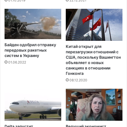
01.10.2019
22.12.2021
т
т
в
в
е
ы
р
х
т
о
о
д
е
а
Байден одобрил отправку
м
в
Китай открыт для
передовых ракетных
е
перезагрузки отношений с
ф
систем в Украину
США, поскольку Вашингтон
с
и
объявляет о новых
01.06.2022
т
н
санкциях в отношении
о
а
Гонконга
в
л
08.12.2020
А
Л
П
Ч
Л
Delta запустит
Ведущий экономист