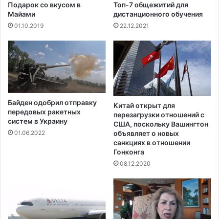
и
Подарок со вкусом в
Топ-7 общежитий для
о
Майами
дистанционного обучения
н
01.10.2019
22.12.2021
а
т
Е
в
р
о
п
Байден одобрил отправку
ы
Китай открыт для
передовых ракетных
перезагрузки отношений с
систем в Украину
США, поскольку Вашингтон
объявляет о новых
01.06.2022
санкциях в отношении
Гонконга
08.12.2020