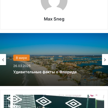
Max Sneg
Политика
28.03.2024
В мире
Что если, Трамп снова станет
26.03.2025
президентом США?
И
б
Удивительные факты о Флориде
р