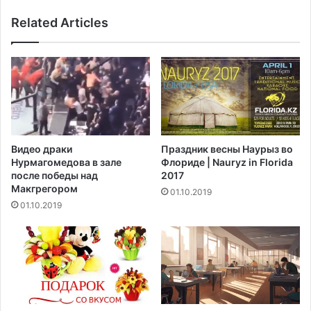
и
т
Related Articles
з
е
П
р
С
С
Ж
и
т
и
н
е
п
Видео драки
Праздник весны Наурыз во
о
Нурмагомедова в зале
Флориде | Nauryz in Florida
е
после победы над
2017
д
Макгрегором‍
01.10.2019
е
01.10.2019
т
н
а
ч
е
м
п