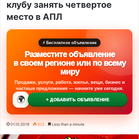
клубу занять четвертое
место в АПЛ
⚡ Бесплатное объявление
Разместите объявление
в своем регионе или по всему
миру
Продажи, услуги, работа, жилье, вещи, бизнес и
частные предложения — начните уже сегодня.
🌍
+ ДОБАВИТЬ ОБЪЯВЛЕНИЕ
01.10.2019
523
Less than a minute