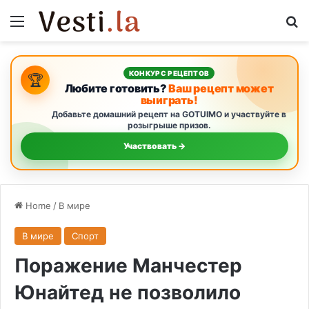
Menu
S
КОНКУРС РЕЦЕПТОВ
🏆
Любите готовить?
Ваш рецепт может
выиграть!
Добавьте домашний рецепт на GOTUIMO и участвуйте в
розыгрыше призов.
Участвовать →
Home
/
В мире
В мире
Спорт
Поражение Манчестер
Юнайтед не позволило