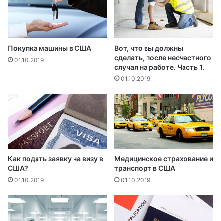
с
у
е
г
м
и
я
м
Покупка машины в США
Вот, что вы должны
и
и
сделать, после несчастного
01.10.2019
з
м
случая на работе. Часть 1.
в
о
01.10.2019
е
г
р
у
ж
т
е
п
н
р
и
и
е
н
?
е
Как подать заявку на визу в
Медицинское страхование и
с
США?
транспорт в США
т
01.10.2019
01.10.2019
и
п
о
л