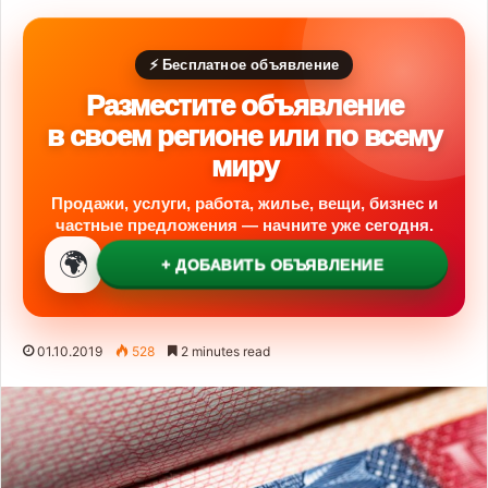
⚡ Бесплатное объявление
Разместите объявление
в своем регионе или по всему
миру
Продажи, услуги, работа, жилье, вещи, бизнес и
частные предложения — начните уже сегодня.
🌍
+ ДОБАВИТЬ ОБЪЯВЛЕНИЕ
01.10.2019
528
2 minutes read