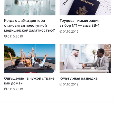
ь
з
у
в
Когда ошибки доктора
Трудовая иммиграция:
а
становятся преступной
выбор №1 — виза EB-1
медицинской халатностью?
ш
01.10.2019
е
01.10.2019
м
у
з
д
о
р
о
Ощущение «в чужой стране
Культурная разведка
в
как дома»
ь
01.10.2019
01.10.2019
ю