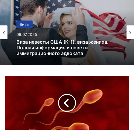
Закон
Визы
19.01.2025
Право на образование для иммигрантов в
09.07.2025
США в 2025
К
Виза невесты США (К-1), виза жениха.
а
Полная информация и советы
к
иммиграционного адвоката
п
р
е
д
о
т