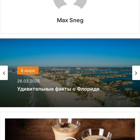
Max Sneg
Политика
В мире
28.03.2024
26.03.2025
Что если, Трамп снова станет
президентом США?
Л
Удивительные факты о Флориде
е
г