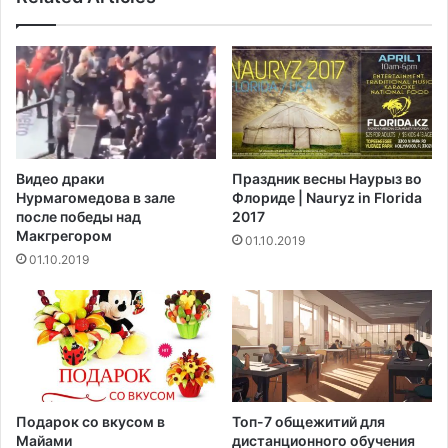
у
л
я
р
н
ы
е
т
Видео драки
Праздник весны Наурыз во
и
Нурмагомедова в зале
Флориде | Nauryz in Florida
п
после победы над
2017
ы
Макгрегором‍
01.10.2019
к
01.10.2019
о
ф
е
?
Подарок со вкусом в
Топ-7 общежитий для
Майами
дистанционного обучения