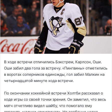
В ходе встречи отличились Бэкстрем, Карлсон, Оши.
Оши забил два гола за встречу. «Пингвины» отметились
в воротах соперников единожды, гол забил Малкин на
четырнадцатой минуте хода встречи.
По окончании хоккейной встречи Холтби рассказал о
ходе игры со своей точки зрения. Он заметил, что весь
матч отчетливо видел шайбу, что помогало ему
отражать щелчки «пингвинов». Но особенно четко