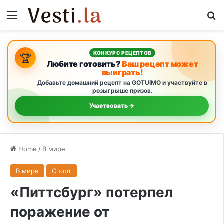
Menu
S
КОНКУРС РЕЦЕПТОВ
🏆
Любите готовить?
Ваш рецепт может
выиграть!
Добавьте домашний рецепт на GOTUIMO и участвуйте в
розыгрыше призов.
Участвовать →
Home
/
В мире
В мире
Спорт
«Питтсбург» потерпел
поражение от