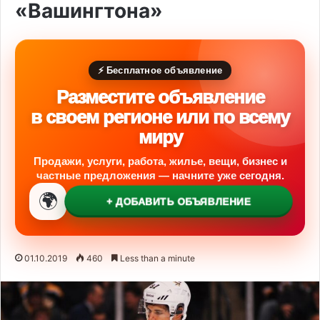
«Вашингтона»
⚡ Бесплатное объявление
Разместите объявление
в своем регионе или по всему
миру
Продажи, услуги, работа, жилье, вещи, бизнес и
частные предложения — начните уже сегодня.
🌍
+ ДОБАВИТЬ ОБЪЯВЛЕНИЕ
01.10.2019
460
Less than a minute