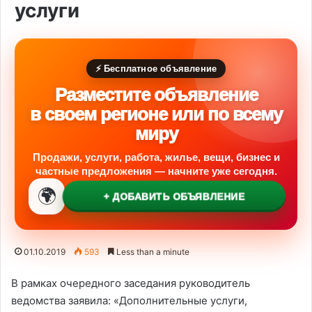
услуги
⚡ Бесплатное объявление
Разместите объявление
в своем регионе или по всему
миру
Продажи, услуги, работа, жилье, вещи, бизнес и
частные предложения — начните уже сегодня.
🌍
+ ДОБАВИТЬ ОБЪЯВЛЕНИЕ
01.10.2019
593
Less than a minute
В рамках очередного заседания руководитель
ведомства заявила: «Дополнительные услуги,