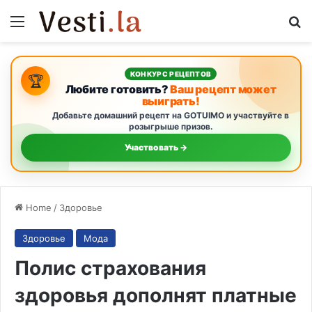
Menu
S
КОНКУРС РЕЦЕПТОВ
🏆
Любите готовить?
Ваш рецепт может
выиграть!
Добавьте домашний рецепт на GOTUIMO и участвуйте в
розыгрыше призов.
Участвовать →
Home
/
Здоровье
Здоровье
Мода
Полис страхования
здоровья дополнят платные