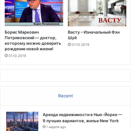
8
0
%
к
р
Борис Маркович
Васту – Изначальный Фэн
ы
Петриковский — доктор,
Шуй
м
которому можно доверить
01.10.2019
ч
рождение новой жизни!
а
01.10.2019
н
Recent
Аренда недвижимости в Нью-Йорке —
9 лучших вариантов, жилье New York
1 неделя ago