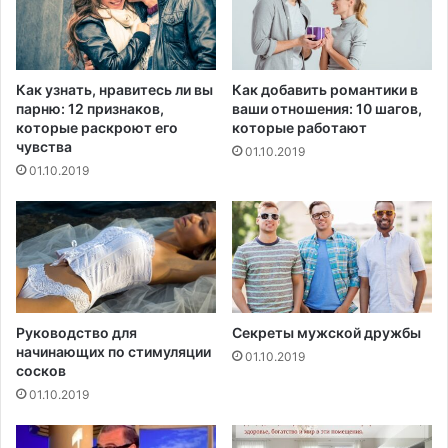
а
г
с
о
т
с
и
т
Как узнать, нравитесь ли вы
Как добавить романтики в
ц
р
парню: 12 признаков,
ваши отношения: 10 шагов,
ы
а
которые раскроют его
которые работают
х
чувства
01.10.2019
о
01.10.2019
в
а
н
и
я
п
о
л
Руководство для
Секреты мужской дружбы
начинающих по стимуляции
у
01.10.2019
сосков
ч
и
01.10.2019
л
и