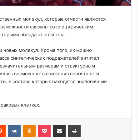
ственных молекул, которые отчасти являются
возможности связаны со специфическим
оторыми обладают антитела.
и новых молекул. Кроме того, их можно
асса синтетических подражателей антител
 незначительным размерам и структурным
илась возможность снижения вероятности
ы, в составе которых находятся аналогичные
Создано новое лекарство против
мигрени
 раковых клетках.
Новое исследование показывает,
что самые счастливые пары делают
Reddit
VKontakte
Odnoklassniki
Pocket
Share via Email
Print
это