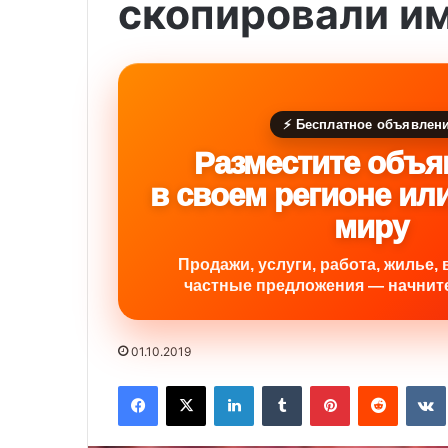
скопировали и
⚡ Бесплатное объявлен
Разместите объя
в своем регионе ил
миру
Продажи, услуги, работа, жилье, 
частные предложения — начните
01.10.2019
Facebook
X
LinkedIn
Tumblr
Pinterest
Reddit
VK