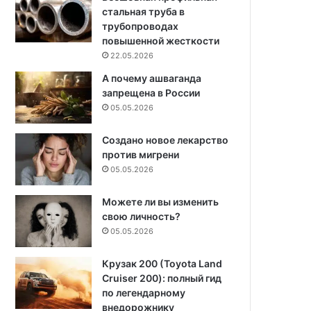
стальная труба в
трубопроводах
повышенной жесткости
22.05.2026
А почему ашваганда
запрещена в России
05.05.2026
Создано новое лекарство
против мигрени
05.05.2026
Можете ли вы изменить
свою личность?
05.05.2026
Крузак 200 (Toyota Land
Cruiser 200): полный гид
по легендарному
внедорожнику