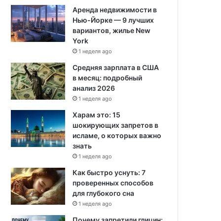
Аренда недвижимости в
Нью-Йорке — 9 лучших
вариантов, жилье New
York
1 неделя ago
Средняя зарплата в США
в месяц: подробный
анализ 2026
1 неделя ago
Харам это: 15
шокирующих запретов в
исламе, о которых важно
знать
1 неделя ago
Как быстро уснуть: 7
проверенных способов
для глубокого сна
1 неделя ago
Почему запретили глицин: