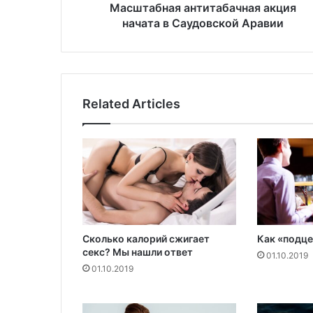
я
Масштабная антитабачная акция
а
начата в Саудовской Аравии
н
т
и
т
а
Related Articles
б
а
ч
н
а
я
а
к
ц
Сколько калорий сжигает
Как «подце
и
секс? Мы нашли ответ
я
01.10.2019
01.10.2019
н
а
ч