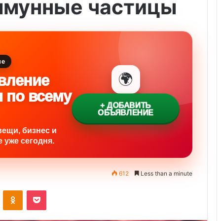
ммунные частицы
ие
🌍
вление
и по всему
+ ДОБАВИТЬ
ОБЪЯВЛЕНИЕ
вещи, бизнес и
 уже сегодня.
612
Less than a minute
ontakte
Odnoklassniki
Pocket