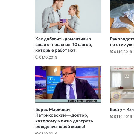
а
т
а
в
С
а
у
Как добавить романтики в
Руководст
ваши отношения: 10 шагов,
по стимуля
д
которые работают
о
01.10.2019
в
01.10.2019
с
к
о
й
А
р
а
в
Борис Маркович
Васту – Из
и
Петриковский — доктор,
01.10.2019
и
которому можно доверить
рождение новой жизни!
01.10.2019