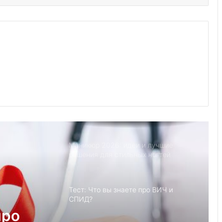
Йога смеха: Люди становятся
счастливее после занятий йогой
Советы экспертов по уходу за
всеми вашими любимыми летними
вещами
9 лучших мест, чтобы уединиться со
своим партнером
Маникюр 2026: идеи и лучшие
решения для стильных ногтей
Тест: Что вы знаете про ВИЧ и
СПИД?
про