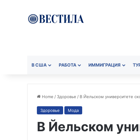
В США
РАБОТА
ИММИГРАЦИЯ
ТУ
Home
/
Здоровье
/
В Йельском университете с
Здоровье
Мода
В Йельском ун