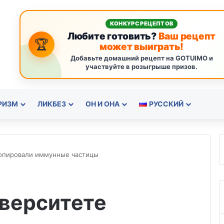
КОНКУРС РЕЦЕПТОВ
Любите готовить?
Ваш рецепт
🏆
может выиграть!
Добавьте домашний рецепт на GOTUIMO и
участвуйте в розыгрыше призов.
РИЗМ
ЛИКБЕЗ
ОН И ОНА
РУССКИЙ
копировали иммунные частицы
иверситете