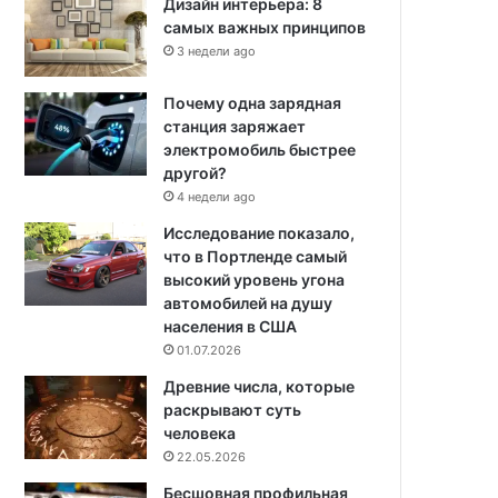
Дизайн интерьера: 8
самых важных принципов
3 недели ago
Почему одна зарядная
станция заряжает
электромобиль быстрее
другой?
4 недели ago
Исследование показало,
что в Портленде самый
высокий уровень угона
автомобилей на душу
населения в США
01.07.2026
Древние числа, которые
раскрывают суть
человека
22.05.2026
Бесшовная профильная