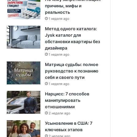
причины, мифы и
реальность
1 неделя ago
Метод одного каталога:
Jysk каталог для
обстановки квартиры без
дизайнера
1 неделя ago
Матрица судьбы: полное
руководство к познанию
себя и своего пути
1 неделя ago
Нарцисс: 7 способов
манипулировать
отношениями
2 недели ago
Усыновление в США: 7
ключевых этапов
2 недели ago