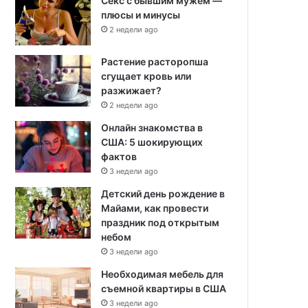
Секс с бывшим мужем —
плюсы и минусы
2 недели ago
Растение расторопша
сгущает кровь или
разжижает?
2 недели ago
Онлайн знакомства в
США: 5 шокирующих
фактов
3 недели ago
Детский день рождение в
Майами, как провести
праздник под открытым
небом
3 недели ago
Необходимая мебель для
съемной квартиры в США
3 недели ago