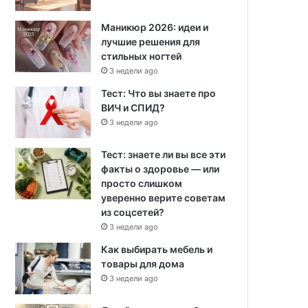
Маникюр 2026: идеи и
лучшие решения для
стильных ногтей
3 недели ago
Тест: Что вы знаете про
ВИЧ и СПИД?
3 недели ago
Тест: знаете ли вы все эти
факты о здоровье — или
просто слишком
уверенно верите советам
из соцсетей?
3 недели ago
Как выбирать мебель и
товары для дома
3 недели ago