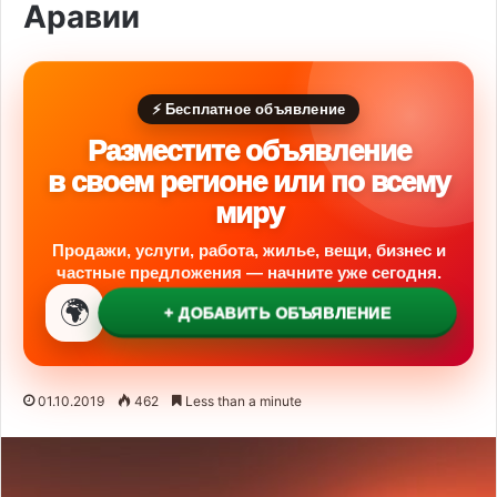
Аравии
⚡ Бесплатное объявление
Разместите объявление
в своем регионе или по всему
миру
Продажи, услуги, работа, жилье, вещи, бизнес и
частные предложения — начните уже сегодня.
🌍
+ ДОБАВИТЬ ОБЪЯВЛЕНИЕ
01.10.2019
462
Less than a minute