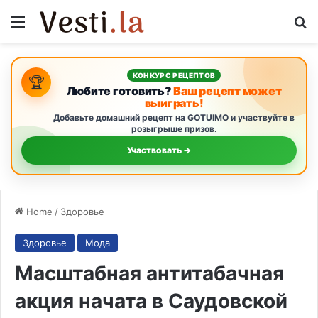
Menu
S
КОНКУРС РЕЦЕПТОВ
🏆
Любите готовить?
Ваш рецепт может
выиграть!
Добавьте домашний рецепт на GOTUIMO и участвуйте в
розыгрыше призов.
Участвовать →
Home
/
Здоровье
Здоровье
Мода
Масштабная антитабачная
акция начата в Саудовской