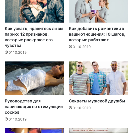
р
в
о
а
в
л
а
и
н
и
Как узнать, нравитесь ли вы
Как добавить романтики в
и
м
парню: 12 признаков,
ваши отношения: 10 шагов,
я
м
которые раскроют его
которые работают
г
у
чувства
01.10.2019
о
н
01.10.2019
л
н
о
ы
в
е
н
ч
о
а
й
с
б
т
о
и
Руководство для
Секреты мужской дружбы
л
начинающих по стимуляции
ц
01.10.2019
сосков
и
ы
01.10.2019