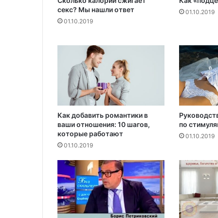
Сколько калорий сжигает
Как «подце
р
секс? Мы нашли ответ
ь
01.10.2019
01.10.2019
с
т
а
л
и
д
о
с
т
у
Как добавить романтики в
Руководст
п
ваши отношения: 10 шагов,
по стимуля
которые работают
н
01.10.2019
е
01.10.2019
е
д
л
я
т
я
ж