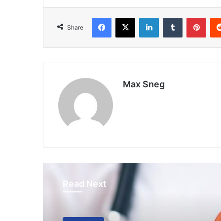
Facebook
X
LinkedIn
Tumblr
Pinterest
Share
Max Sneg
Read Next