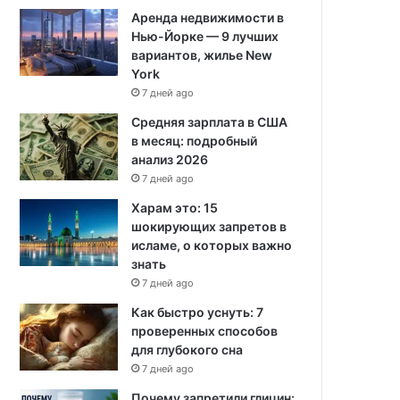
Аренда недвижимости в
Нью-Йорке — 9 лучших
вариантов, жилье New
York
7 дней ago
Средняя зарплата в США
в месяц: подробный
анализ 2026
7 дней ago
Харам это: 15
шокирующих запретов в
исламе, о которых важно
знать
7 дней ago
Как быстро уснуть: 7
проверенных способов
для глубокого сна
7 дней ago
Почему запретили глицин: