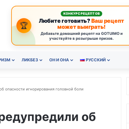
КОНКУРС РЕЦЕПТОВ
Любите готовить?
Ваш рецепт
🏆
может выиграть!
Добавьте домашний рецепт на GOTUIMO и
участвуйте в розыгрыше призов.
РИЗМ
ЛИКБЕЗ
ОН И ОНА
РУССКИЙ
об опасности игнорирования головной боли
редупредили об