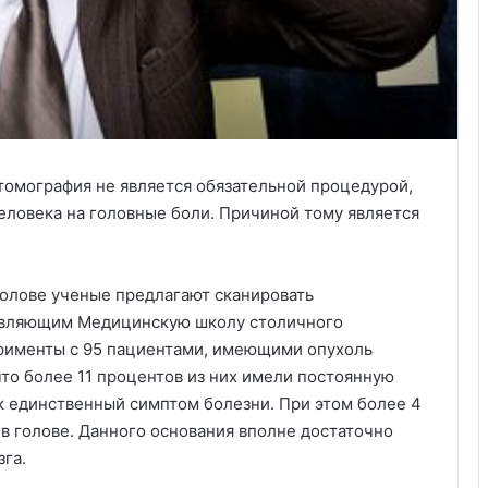
омография не является обязательной процедурой,
еловека на головные боли. Причиной тому является
.
олове ученые предлагают сканировать
тавляющим Медицинскую школу столичного
ерименты с 95 пациентами, имеющими опухоль
 что более 11 процентов из них имели постоянную
ак единственный симптом болезни. При этом более 4
Создано новое лекарство против
мигрени
в голове. Данного основания вполне достаточно
зга.