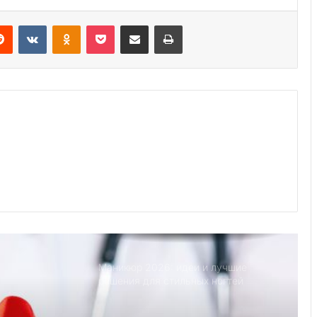
Новое исследование показывает,
что самые счастливые пары делают
Reddit
VKontakte
Odnoklassniki
Pocket
Share via Email
Print
это
Йога смеха: Люди становятся
счастливее после занятий йогой
Советы экспертов по уходу за
всеми вашими любимыми летними
вещами
9 лучших мест, чтобы уединиться со
своим партнером
Маникюр 2026: идеи и лучшие
решения для стильных ногтей