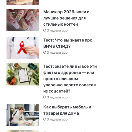
Маникюр 2026: идеи и
лучшие решения для
стильных ногтей
3 недели ago
Тест: Что вы знаете про
ВИЧ и СПИД?
3 недели ago
Тест: знаете ли вы все эти
факты о здоровье — или
просто слишком
уверенно верите советам
из соцсетей?
3 недели ago
Как выбирать мебель и
товары для дома
3 недели ago