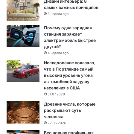
Дизайн интерьера: 8
самых важных принципов
3 недели ago
Почему одна зарядная
станция заряжает
электромобиль быстрее
другой?
4 недели ago
Исследование показало,
что в Портленде самый
высокий уровень угона
автомобилей на душу
населения в США
01.07.2026
Древние числа, которые
раскрывают суть
человека
22.05.2026
Бесшовная профильная