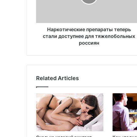
т
и
ч
е
с
Наркотические препараты теперь
к
стали доступнее для тяжелобольных
и
россиян
е
п
р
е
п
Related Articles
а
р
а
т
ы
т
е
п
е