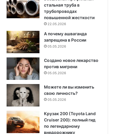
стальная труба в
трубопроводах
повышенной жесткости
22.05.2026
А почему ашваганда
запрещена в России
05.05.2026
Создано новое лекарство
против мигрени
05.05.2026
Можете ли вы изменить
свою личность?
05.05.2026
Крузак 200 (Toyota Land
Cruiser 200): полный гид
по легендарному
внедорожнику