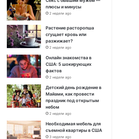
Секс с бывшим мужем —
плюсы и минусы
2 недели ago
Растение расторопша
сгущает кровь или
разжижает?
2 недели ago
Онлайн знакомства в
США: 5 шокирующих
фактов
2 недели ago
Детский день рождение в
Майами, как провести
праздник под открытым
небом
2 недели ago
Необходимая мебель для
съемной квартиры в США
3 недели ago