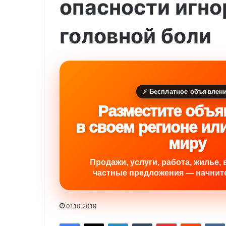
опасности игн
головной боли
⚡ Бесплатное объявлен
Разместите объя
в своем регионе ил
миру
Продажи, услуги, работа, жилье, 
частные предложения — начните
01.10.2019
Facebook
X
LinkedIn
Tumblr
Pinterest
Reddit
VK