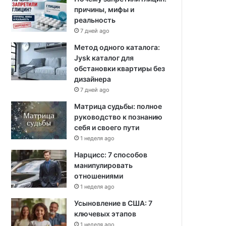
причины, мифы и
реальность
7 дней ago
Метод одного каталога:
Jysk каталог для
обстановки квартиры без
дизайнера
7 дней ago
Матрица судьбы: полное
руководство к познанию
себя и своего пути
1 неделя ago
Нарцисс: 7 способов
манипулировать
отношениями
1 неделя ago
Усыновление в США: 7
ключевых этапов
1 неделя ago