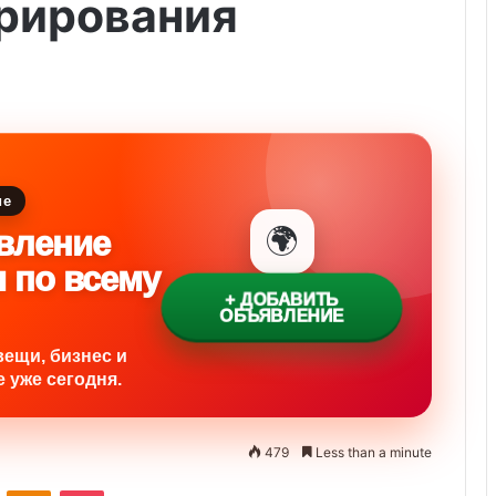
орирования
ие
🌍
вление
и по всему
+ ДОБАВИТЬ
ОБЪЯВЛЕНИЕ
вещи, бизнес и
 уже сегодня.
479
Less than a minute
ontakte
Odnoklassniki
Pocket