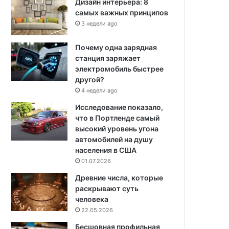
Дизайн интерьера: 8
самых важных принципов
3 недели ago
Почему одна зарядная
станция заряжает
электромобиль быстрее
другой?
4 недели ago
Исследование показало,
что в Портленде самый
высокий уровень угона
автомобилей на душу
населения в США
01.07.2026
Древние числа, которые
раскрывают суть
человека
22.05.2026
Бесшовная профильная