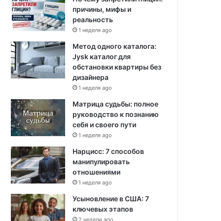
причины, мифы и
реальность
1 неделя ago
Метод одного каталога:
Jysk каталог для
обстановки квартиры без
дизайнера
1 неделя ago
Матрица судьбы: полное
руководство к познанию
себя и своего пути
1 неделя ago
Нарцисс: 7 способов
манипулировать
отношениями
1 неделя ago
Усыновление в США: 7
ключевых этапов
2 недели ago