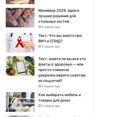
Маникюр 2026: идеи и
лучшие решения для
стильных ногтей
3 недели ago
Тест: Что вы знаете про
ВИЧ и СПИД?
3 недели ago
Тест: знаете ли вы все эти
факты о здоровье — или
просто слишком
уверенно верите советам
из соцсетей?
3 недели ago
Как выбирать мебель и
товары для дома
3 недели ago