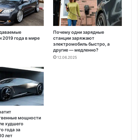
о
ю
р
а
б
даваемые
Почему одни зарядные
о
 2019 года в мире
станции заряжают
т
электромобиль быстро, а
у
другие — медленно?
н
12.06.2025
а
У
к
р
а
и
н
е
ратит
твенные мощности
ле худшего
о года за
10 лет