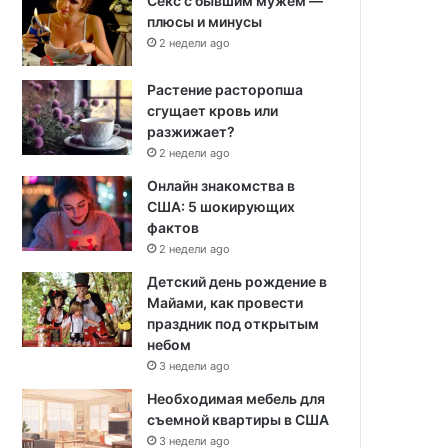
Секс с бывшим мужем —
плюсы и минусы
2 недели ago
Растение расторопша
сгущает кровь или
разжижает?
2 недели ago
Онлайн знакомства в
США: 5 шокирующих
фактов
2 недели ago
Детский день рождение в
Майами, как провести
праздник под открытым
небом
3 недели ago
Необходимая мебель для
съемной квартиры в США
3 недели ago