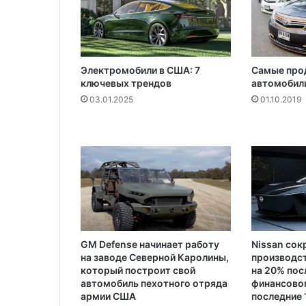
Электромобили в США: 7
Самые про
ключевых трендов
автомобили
03.01.2025
01.10.2019
GM Defense начинает работу
Nissan сок
на заводе Северной Каролины,
производс
который построит свой
на 20% пос
автомобиль пехотного отряда
финансовог
армии США
последние 