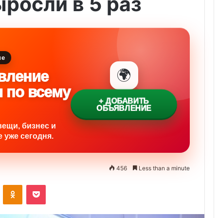
росли в 5 раз
ие
🌍
вление
и по всему
+ ДОБАВИТЬ
ОБЪЯВЛЕНИЕ
вещи, бизнес и
 уже сегодня.
456
Less than a minute
ontakte
Odnoklassniki
Pocket