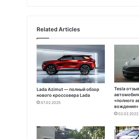
н
и
к
-
Related Articles
Д
е
н
ь
б
е
з
И
н
Tesla отзы
Lada Azimut — полный обзор
т
автомобиле
нового кроссовера Lada
е
«полного 
07.02.2025
р
вождения»
н
02.02.2022
е
т
а
!