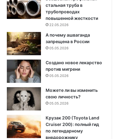
стальная труба в
трубопроводах
повышенной жесткости
22.05.2026
А почему ашваганда
запрещена в России
05.05.2026
Создано новое лекарство
против мигрени
05.05.2026
Можете ли вы изменить
свою личность?
05.05.2026
Крузак 200 (Toyota Land
Cruiser 200): полный гид
по легендарному
внедорожнику