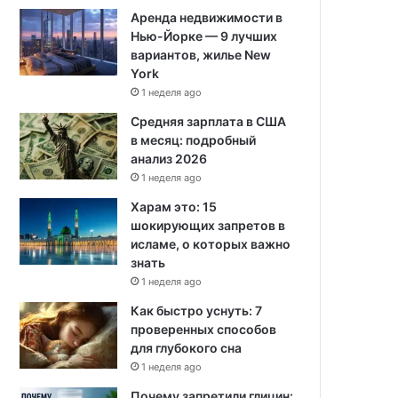
Аренда недвижимости в
Нью-Йорке — 9 лучших
вариантов, жилье New
York
1 неделя ago
Средняя зарплата в США
в месяц: подробный
анализ 2026
1 неделя ago
Харам это: 15
шокирующих запретов в
исламе, о которых важно
знать
1 неделя ago
Как быстро уснуть: 7
проверенных способов
для глубокого сна
1 неделя ago
Почему запретили глицин: