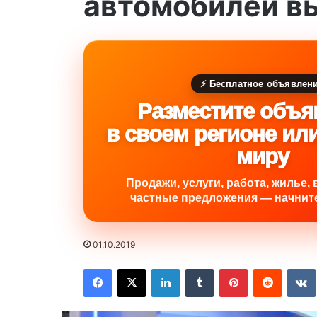
автомобилей вы
⚡ Бесплатное объявлен
Разместите объя
в своем регионе ил
миру
Продажи, услуги, работа, жилье, 
частные предложения — начните
01.10.2019
Facebook
X
LinkedIn
Tumblr
Pinterest
Reddit
VK