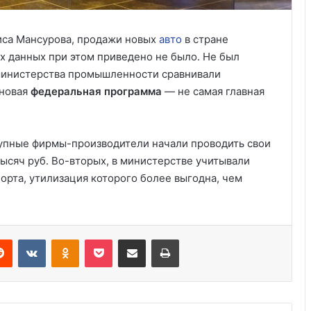
иса Мансурова, продажи новых
авто
в стране
ых данных при этом приведено не было. Не был
 министерства промышленности сравнивали
 новая
федеральная программа
— не самая главная
рупные фирмы-производители начали проводить свои
Три четверти американцев боятся
тысяч руб. Во-вторых, в министерстве учитывали
полностью автономных
транспортных средств
рта, утилизация которого более выгодна, чем
Какие летние шины продаются в
Украине
Reddit
VKontakte
Odnoklassniki
Pocket
Share via Email
Print
Электромобили — больше не
игрушка: как купить Теслу Модель Y
и не переплатить за хайп