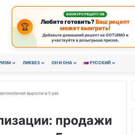
КОНКУРС РЕЦЕПТОВ
Любите готовить?
Ваш рецепт
🏆
может выиграть!
Добавьте домашний рецепт на GOTUIMO и
участвуйте в розыгрыше призов.
РИЗМ
ЛИКБЕЗ
ОН И ОНА
РУССКИЙ
автомобилей выросли в 5 раз
лизации: продажи