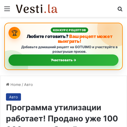
Menu
S
КОНКУРС РЕЦЕПТОВ
🏆
Любите готовить?
Ваш рецепт может
выиграть!
Добавьте домашний рецепт на GOTUIMO и участвуйте в
розыгрыше призов.
Участвовать →
Home
/
Авто
Авто
Программа утилизации
работает! Продано уже 100