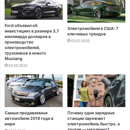
к
ы
о
м
-
ю
Ford объявил об
ж
Электромобили в США: 7
инвестициях в размере 3,7
н
ключевых трендов
миллиарда долларов в
о
03.01.2025
производство
к
электромобилей,
о
грузовиков и нового
р
Mustang
е
02.06.2022
й
с
к
и
е
у
ч
е
Самые продаваемые
Почему одни зарядные
автомобили 2019 года в
станции заряжают
н
мире
электромобиль быстро, а
и
другие — медленно?