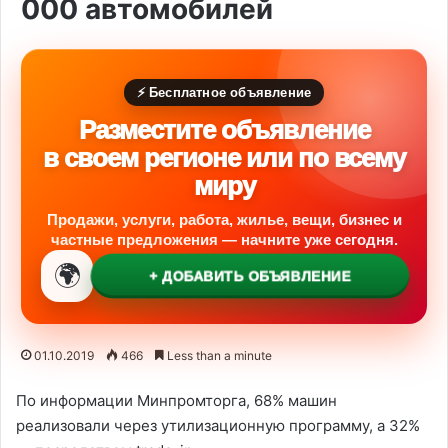
000 автомобилей
⚡ Бесплатное объявление
Разместите объявление
в своем регионе или по всему
миру
Продажи, услуги, работа, жилье, вещи, бизнес и
частные предложения — начните уже сегодня.
🌍
+ ДОБАВИТЬ ОБЪЯВЛЕНИЕ
01.10.2019
466
Less than a minute
По информации Минпромторга, 68% машин
реализовали через утилизационную программу, а 32%