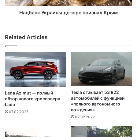
в
к
е
р
Нацбанк Украины де-юре признал Крым
с
а
т
и
а
н
Related Articles
р
ы
т
д
о
е
в
-
а
ю
л
р
и
е
а
п
м
р
Tesla отзывает 53 822
Lada Azimut — полный
е
и
автомобилей с функцией
обзор нового кроссовера
р
з
«полного автономного
Lada
и
н
вождения»
07.02.2025
к
а
02.02.2022
а
л
н
К
с
р