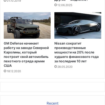
я
01.10.2019
12.06.2025
GM Defense начинает
Nissan сократит
работу на заводе Северной
производственные
Каролины, который
мощности на 20% после
построит свой автомобиль
худшего финансового года
пехотного отряда армии
за последние 10 лет
США
28.05.2020
18.12.2020
Recent