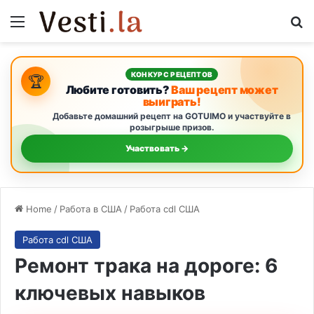
Menu
Se
КОНКУРС РЕЦЕПТОВ
🏆
Любите готовить?
Ваш рецепт может
выиграть!
Добавьте домашний рецепт на GOTUIMO и участвуйте в
розыгрыше призов.
Участвовать →
Home
/
Работа в США
/
Работа cdl США
Работа cdl США
Ремонт трака на дороге: 6
ключевых навыков