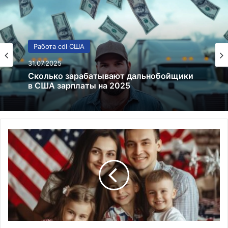
Работа в США
31.07.2025
Работа в США: вакансии, зарплата в 2025
Натурализация
после
грин-
карты:
Критические
сроки
и
требования