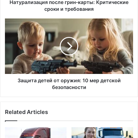
Натурализация после грин-карты: Критические
сроки и требования
Защита
детей
от
оружия:
10
мер
детской
безопасности
Защита детей от оружия: 10 мер детской
безопасности
Related Articles