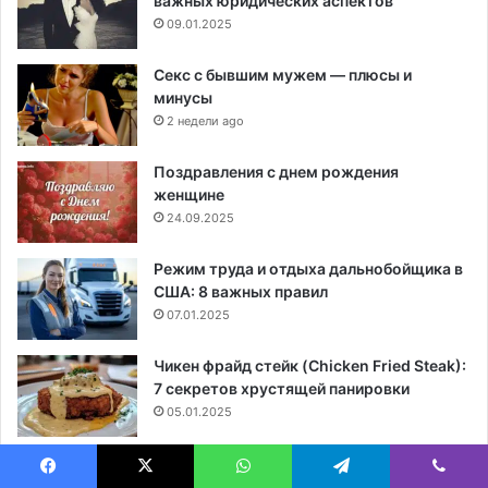
важных юридических аспектов
09.01.2025
Секс с бывшим мужем — плюсы и
минусы
2 недели ago
Поздравления с днем рождения
женщине
24.09.2025
Режим труда и отдыха дальнобойщика в
США: 8 важных правил
07.01.2025
Чикен фрайд стейк (Chicken Fried Steak):
7 секретов хрустящей панировки
05.01.2025
Маникюр 2026: идеи и лучшие решения
для стильных ногтей
Facebook
X
WhatsApp
Telegram
Viber