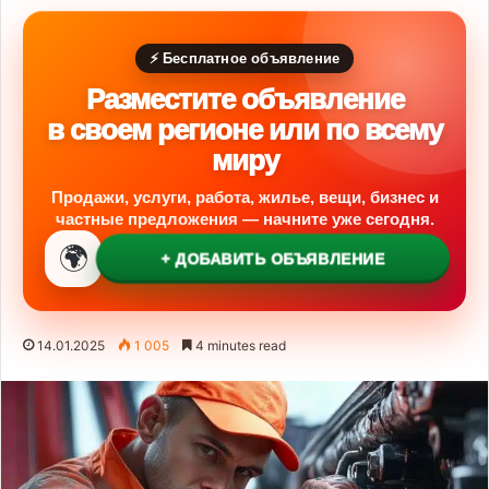
⚡ Бесплатное объявление
Разместите объявление
в своем регионе или по всему
миру
Продажи, услуги, работа, жилье, вещи, бизнес и
частные предложения — начните уже сегодня.
🌍
+ ДОБАВИТЬ ОБЪЯВЛЕНИЕ
14.01.2025
1 005
4 minutes read