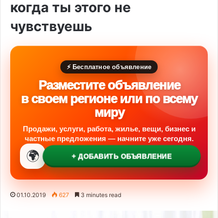
когда ты этого не
чувствуешь
⚡ Бесплатное объявление
Разместите объявление
в своем регионе или по всему
миру
Продажи, услуги, работа, жилье, вещи, бизнес и
частные предложения — начните уже сегодня.
🌍
+ ДОБАВИТЬ ОБЪЯВЛЕНИЕ
01.10.2019
627
3 minutes read