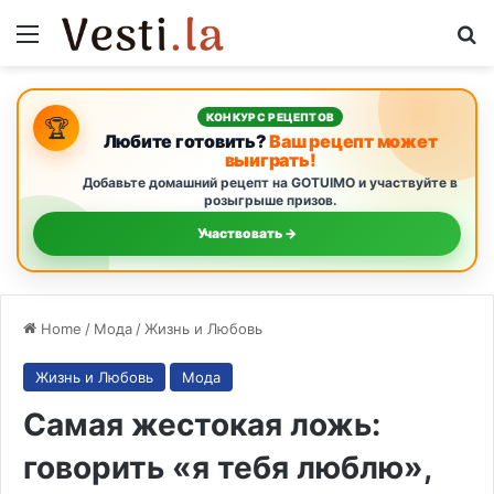
Menu
S
КОНКУРС РЕЦЕПТОВ
🏆
Любите готовить?
Ваш рецепт может
выиграть!
Добавьте домашний рецепт на GOTUIMO и участвуйте в
розыгрыше призов.
Участвовать →
Home
/
Мода
/
Жизнь и Любовь
Жизнь и Любовь
Мода
Самая жестокая ложь:
говорить «я тебя люблю»,