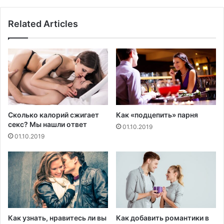
с
ы
я
Related Articles
к
б
л
о
к
ч
е
й
н
Сколько калорий сжигает
Как «подцепить» парня
-
секс? Мы нашли ответ
01.10.2019
р
01.10.2019
е
в
о
л
ю
ц
и
и
Как узнать, нравитесь ли вы
Как добавить романтики в