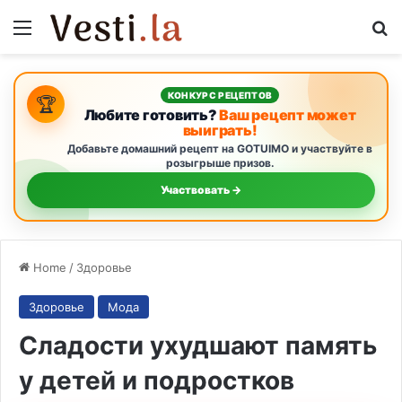
Menu
S
КОНКУРС РЕЦЕПТОВ
🏆
Любите готовить?
Ваш рецепт может
выиграть!
Добавьте домашний рецепт на GOTUIMO и участвуйте в
розыгрыше призов.
Участвовать →
Home
/
Здоровье
Здоровье
Мода
Сладости ухудшают память
у детей и подростков