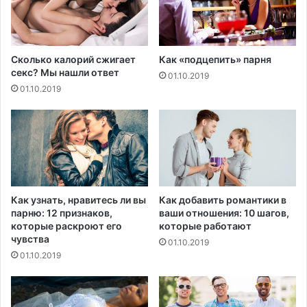
ы
г
т
е
а
н
Сколько калорий сжигает
Как «подцепить» парня
и
секс? Мы нашли ответ
01.10.2019
й
01.10.2019
в
а
к
ц
и
н
ы
п
Как узнать, нравитесь ли вы
Как добавить романтики в
р
парню: 12 признаков,
ваши отношения: 10 шагов,
о
которые раскроют его
которые работают
т
чувства
01.10.2019
и
01.10.2019
в
В
И