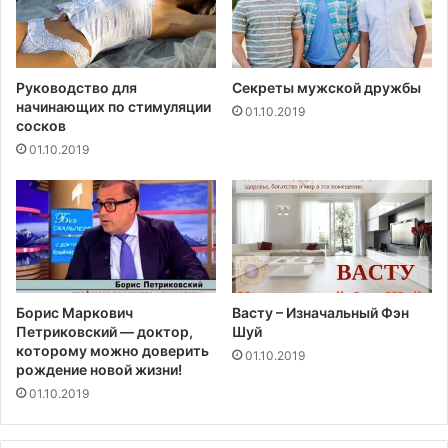
Ч
Руководство для
Секреты мужской дружбы
начинающих по стимуляции
01.10.2019
сосков
01.10.2019
Борис Маркович
Васту – Изначальный Фэн
Петриковский — доктор,
Шуй
которому можно доверить
01.10.2019
рождение новой жизни!
01.10.2019