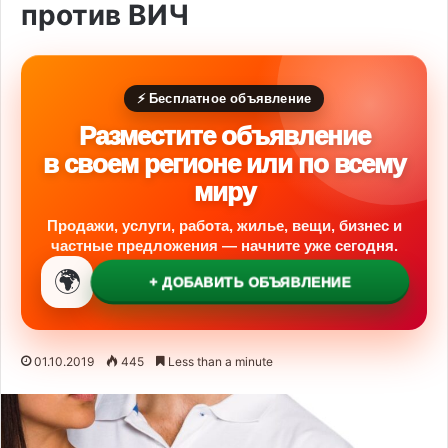
против ВИЧ
⚡ Бесплатное объявление
Разместите объявление
в своем регионе или по всему
миру
Продажи, услуги, работа, жилье, вещи, бизнес и
частные предложения — начните уже сегодня.
🌍
+ ДОБАВИТЬ ОБЪЯВЛЕНИЕ
01.10.2019
445
Less than a minute