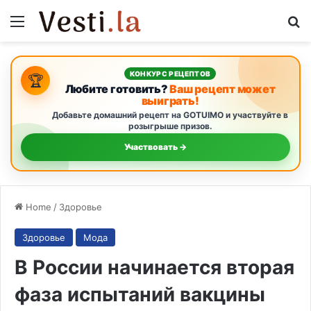
Menu
S
КОНКУРС РЕЦЕПТОВ
🏆
Любите готовить?
Ваш рецепт может
выиграть!
Добавьте домашний рецепт на GOTUIMO и участвуйте в
розыгрыше призов.
Участвовать →
Home
/
Здоровье
Здоровье
Мода
В России начинается вторая
фаза испытаний вакцины