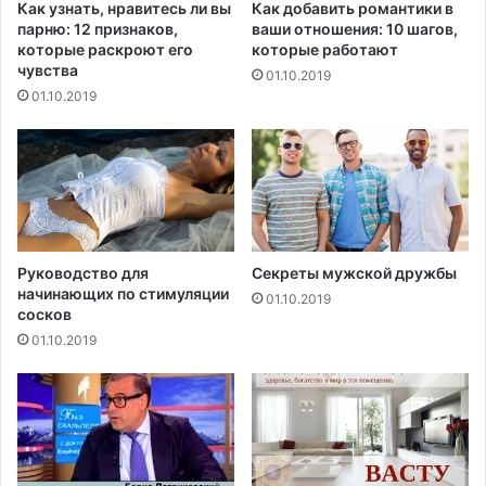
Как узнать, нравитесь ли вы
Как добавить романтики в
о
парню: 12 признаков,
ваши отношения: 10 шагов,
с
которые раскроют его
которые работают
т
чувства
01.10.2019
к
01.10.2019
о
в
Руководство для
Секреты мужской дружбы
начинающих по стимуляции
01.10.2019
сосков
01.10.2019