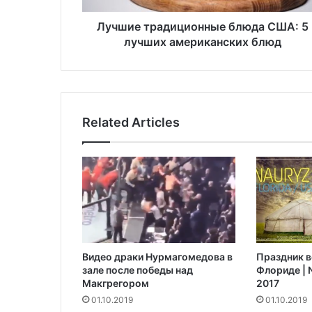
а
д
Лучшие традиционные блюда США: 5
и
лучших американских блюд
ц
и
о
н
н
Related Articles
ы
е
б
л
ю
д
а
С
Ш
Видео драки Нурмагомедова в
Праздник в
А
зале после победы над
Флориде | N
:
Макгрегором‍
2017
5
01.10.2019
01.10.2019
л