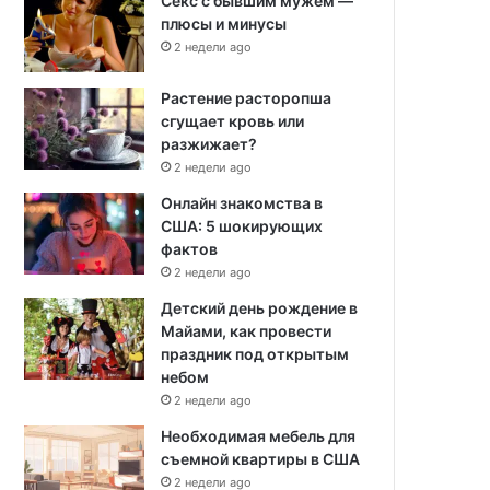
Секс с бывшим мужем —
плюсы и минусы
2 недели ago
Растение расторопша
сгущает кровь или
разжижает?
2 недели ago
Онлайн знакомства в
США: 5 шокирующих
фактов
2 недели ago
Детский день рождение в
Майами, как провести
праздник под открытым
небом
2 недели ago
Необходимая мебель для
съемной квартиры в США
2 недели ago