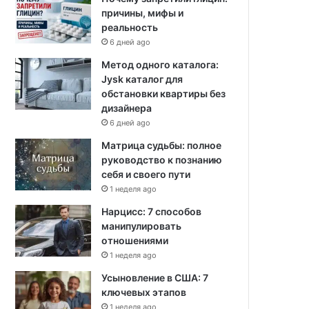
причины, мифы и
реальность
6 дней ago
Метод одного каталога:
Jysk каталог для
обстановки квартиры без
дизайнера
6 дней ago
Матрица судьбы: полное
руководство к познанию
себя и своего пути
1 неделя ago
Нарцисс: 7 способов
манипулировать
отношениями
1 неделя ago
Усыновление в США: 7
ключевых этапов
1 неделя ago