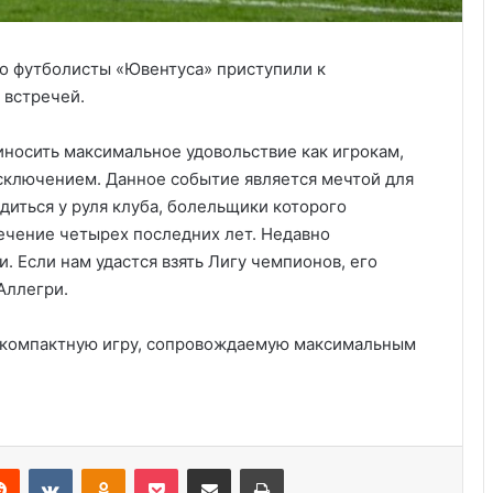
то футболисты «Ювентуса» приступили к
 встречей.
носить максимальное удовольствие как игрокам,
исключением. Данное событие является мечтой для
диться у руля клуба, болельщики которого
течение четырех последних лет. Недавно
. Если нам удастся взять Лигу чемпионов, его
Аллегри.
Анализ событий в Крокусе, что на
 компактную игру, сопровождаемую максимальным
самом деле произошло. Полная
хронология событий.
Украина получила одобрение
кредита на $880 млн от Совета
Reddit
VKontakte
Odnoklassniki
Pocket
Share via Email
Print
директоров МВФ