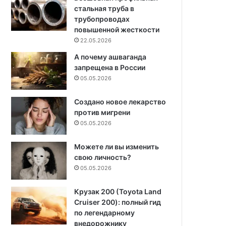
стальная труба в
трубопроводах
повышенной жесткости
22.05.2026
А почему ашваганда
запрещена в России
05.05.2026
Создано новое лекарство
против мигрени
05.05.2026
Можете ли вы изменить
свою личность?
05.05.2026
Крузак 200 (Toyota Land
Cruiser 200): полный гид
по легендарному
внедорожнику