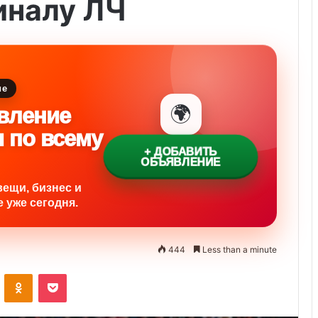
иналу ЛЧ
ие
🌍
вление
и по всему
+ ДОБАВИТЬ
ОБЪЯВЛЕНИЕ
вещи, бизнес и
 уже сегодня.
444
Less than a minute
ontakte
Odnoklassniki
Pocket