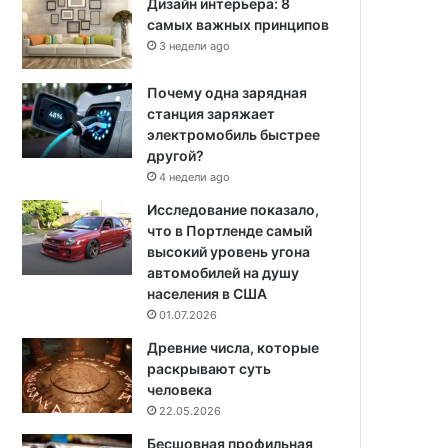
Дизайн интерьера: 8
самых важных принципов
3 недели ago
Почему одна зарядная
станция заряжает
электромобиль быстрее
другой?
4 недели ago
Исследование показало,
что в Портленде самый
высокий уровень угона
автомобилей на душу
населения в США
01.07.2026
Древние числа, которые
раскрывают суть
человека
22.05.2026
Бесшовная профильная