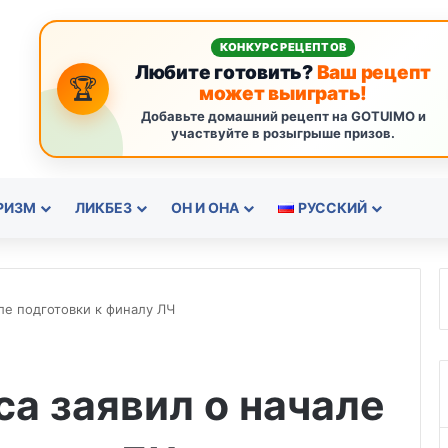
КОНКУРС РЕЦЕПТОВ
Любите готовить?
Ваш рецепт
🏆
может выиграть!
Добавьте домашний рецепт на GOTUIMO и
участвуйте в розыгрыше призов.
РИЗМ
ЛИКБЕЗ
ОН И ОНА
РУССКИЙ
ле подготовки к финалу ЛЧ
а заявил о начале