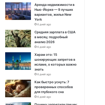
Аренда недвижимости в
Нью-Йорке — 9 лучших
вариантов, жилье New
York
6 дней ago
Средняя зарплата в США
в месяц: подробный
анализ 2026
6 дней ago
Харам это: 15
шокирующих запретов в
исламе, о которых важно
знать
6 дней ago
Как быстро уснуть: 7
проверенных способов
для глубокого сна
6 дней ago
Почему запретили глицин: