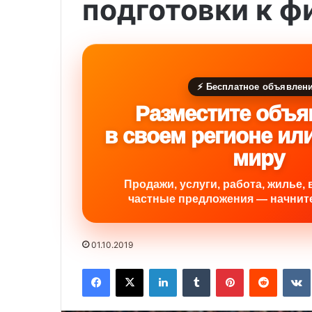
подготовки к ф
⚡ Бесплатное объявлен
Разместите объя
в своем регионе ил
миру
Продажи, услуги, работа, жилье, 
частные предложения — начните
01.10.2019
Facebook
X
LinkedIn
Tumblr
Pinterest
Reddit
VK