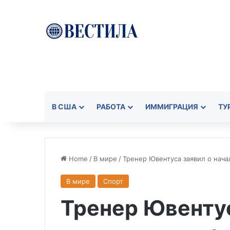
В США
РАБОТА
ИММИГРАЦИЯ
ТУ
Home
/
В мире
/
Тренер Ювентуса заявил о нача
В мире
Спорт
Тренер Ювентус