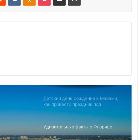
Дом с привидениями в Америке,
рейтинг самых страшных
Джо Байден обнародовал план
противодействия Китаю
Северная Корея обвиняет США в
создании «НАТО в азиатском стиле»
для свержения Ким Чен Ына
Детский день рождение в Майами,
как провести праздник под
открытым небом
Удивительные факты о Флориде