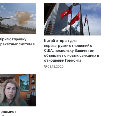
.
Украина получила одобрение
П
кредита на $880 млн от Совета
р
директоров МВФ
а
в
д
а
брил отправку
л
Китай открыт для
ракетных систем в
перезагрузки отношений с
и
США, поскольку Вашингтон
э
объявляет о новых санкциях в
т
отношении Гонконга
о
08.12.2020
?
кономист