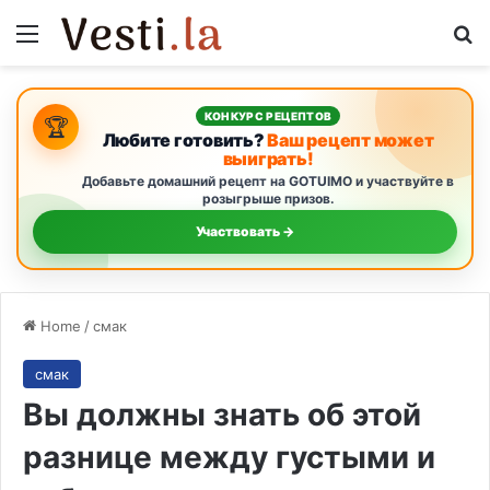
Menu
S
КОНКУРС РЕЦЕПТОВ
🏆
Любите готовить?
Ваш рецепт может
выиграть!
Добавьте домашний рецепт на GOTUIMO и участвуйте в
розыгрыше призов.
Участвовать →
Home
/
смак
смак
Вы должны знать об этой
разнице между густыми и