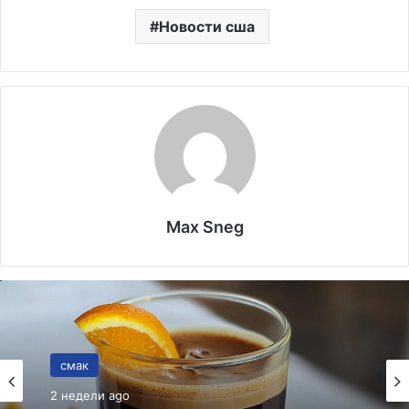
Новости сша
Max Sneg
смак
02.05.2026
смак