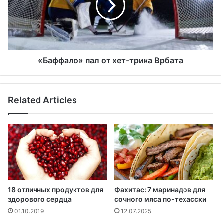
з
ф
а
а
щ
л
и
о
т
»
н
п
«Баффало» пал от хет-трика Врбата
и
а
к
л
ч
о
Related Articles
е
т
м
х
п
е
и
т
о
-
н
т
а
р
т
и
а
к
18 отличных продуктов для
Фахитас: 7 маринадов для
А
а
здорового сердца
сочного мяса по-техасски
н
В
01.10.2019
12.07.2025
г
р