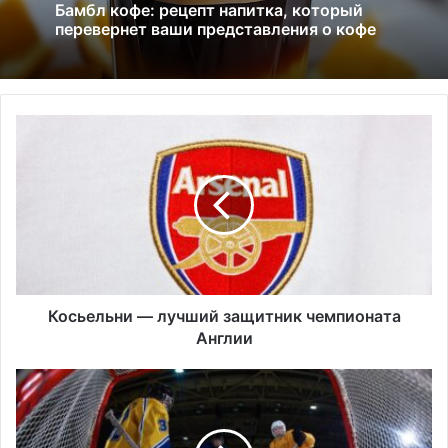
Что такое ирландское масло? Польза,
2 недели ago
вкус, история
К
Бамбл кофе: рецепт напитка, который
о
перевернет ваши представления о кофе
с
ь
е
л
ь
н
и
―
Косьельни ― лучший защитник чемпионата
л
Англии
у
ч
«
ш
Б
и
а
й
ф