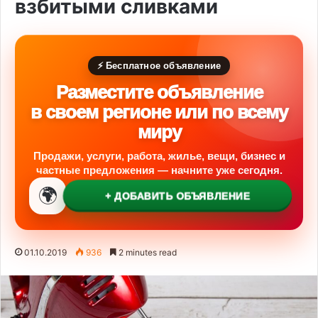
взбитыми сливками
⚡ Бесплатное объявление
Разместите объявление
в своем регионе или по всему
миру
Продажи, услуги, работа, жилье, вещи, бизнес и
частные предложения — начните уже сегодня.
🌍
+ ДОБАВИТЬ ОБЪЯВЛЕНИЕ
01.10.2019
936
2 minutes read