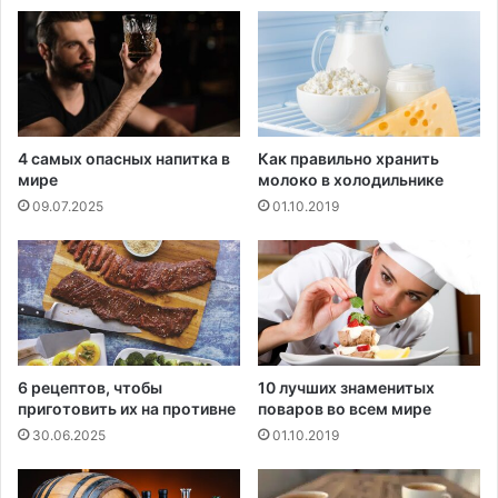
л
б
и
а
и
т
а
4 самых опасных напитка в
Как правильно хранить
мире
молоко в холодильнике
09.07.2025
01.10.2019
6 рецептов, чтобы
10 лучших знаменитых
приготовить их на противне
поваров во всем мире
30.06.2025
01.10.2019