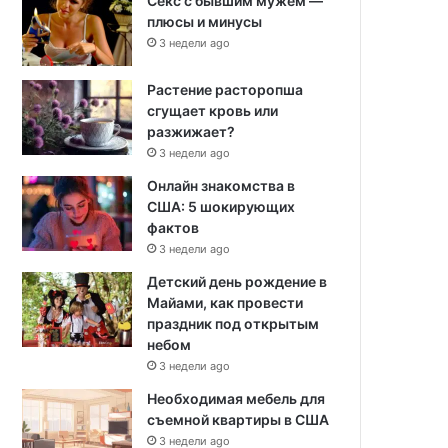
Секс с бывшим мужем —
плюсы и минусы
3 недели ago
Растение расторопша
сгущает кровь или
разжижает?
3 недели ago
Онлайн знакомства в
США: 5 шокирующих
фактов
3 недели ago
Детский день рождение в
Майами, как провести
праздник под открытым
небом
3 недели ago
Необходимая мебель для
съемной квартиры в США
3 недели ago