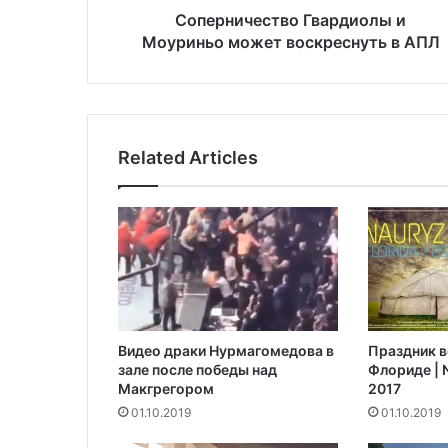
с
Соперничество Гвардиолы и
т
Моуриньо может воскреснуть в АПЛ
в
о
Г
в
а
Related Articles
р
д
и
о
л
ы
и
М
о
Видео драки Нурмагомедова в
Праздник в
у
зале после победы над
Флориде | N
р
Макгрегором‍
2017
и
01.10.2019
01.10.2019
н
ь