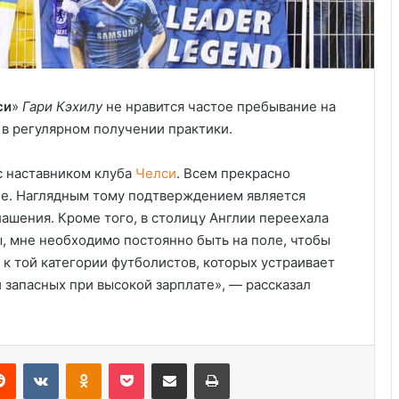
си
»
Гари Кэхилу
не нравится частое пребывание на
 в регулярном получении практики.
с наставником клуба
Челси
. Всем прекрасно
оне. Наглядным тому подтверждением является
ашения. Кроме того, в столицу Англии переехала
ы, мне необходимо постоянно быть на поле, чтобы
Анализ событий в Крокусе, что на
 к той категории футболистов, которых устраивает
самом деле произошло. Полная
хронология событий.
 запасных при высокой зарплате», — рассказал
Украина получила одобрение
кредита на $880 млн от Совета
директоров МВФ
Reddit
VKontakte
Odnoklassniki
Pocket
Share via Email
Print