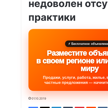
недоволен отсу
практики
⚡ Бесплатное объявлен
Разместите объя
в своем регионе ил
миру
Продажи, услуги, работа, жилье, 
частные предложения — начните
01.10.2019
Facebook
X
LinkedIn
Tumblr
Pinterest
Reddit
VK