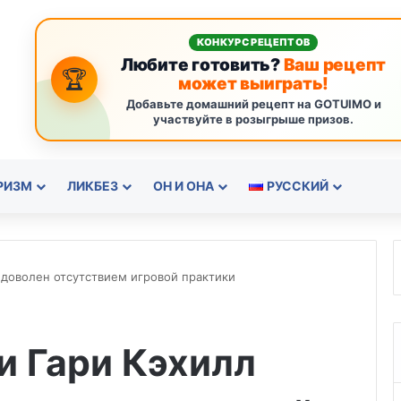
КОНКУРС РЕЦЕПТОВ
Любите готовить?
Ваш рецепт
🏆
может выиграть!
Добавьте домашний рецепт на GOTUIMO и
участвуйте в розыгрыше призов.
РИЗМ
ЛИКБЕЗ
ОН И ОНА
РУССКИЙ
едоволен отсутствием игровой практики
и Гари Кэхилл