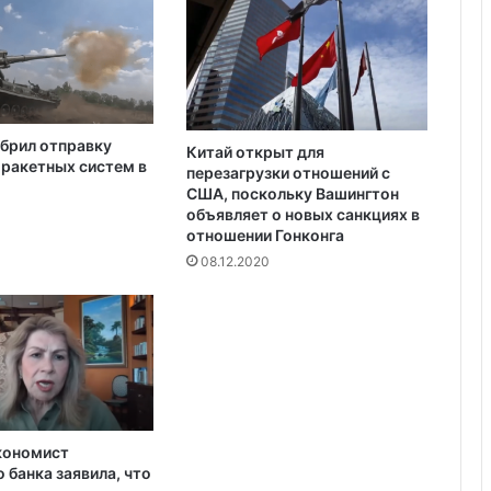
кредита на $880 млн от Совета
к
директоров МВФ
и
с
л
о
м
брил отправку
о
Китай открыт для
ракетных систем в
перезагрузки отношений с
л
США, поскольку Вашингтон
о
объявляет о новых санкциях в
ч
отношении Гонконга
н
08.12.2020
ы
й
н
а
п
и
т
о
к
кономист
 банка заявила, что