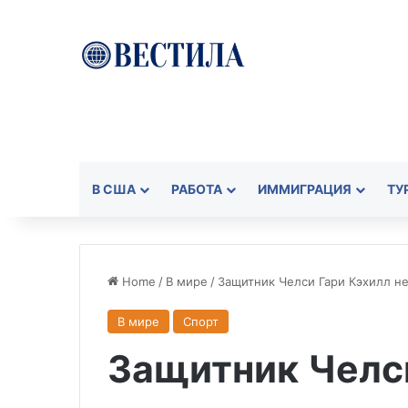
В США
РАБОТА
ИММИГРАЦИЯ
ТУ
Home
/
В мире
/
Защитник Челси Гари Кэхилл н
В мире
Спорт
Защитник Челс