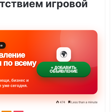
тствием игровой
ие
🌍
вление
и по всему
+ ДОБАВИТЬ
ОБЪЯВЛЕНИЕ
вещи, бизнес и
 уже сегодня.
474
Less than a minute
ontakte
Odnoklassniki
Pocket