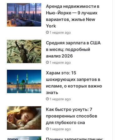
Аренда недвижимости в
Нью-Йорке — 9 лучших
вариантов, жилье New
York
1 неделя ago
Средняя зарплата в США
в месяц: подробный
анализ 2026
1 неделя ago
Харам это: 15
шокирующих запретов в
исламе, о которых важно
знать
1 неделя ago
Как быстро уснуть: 7
проверенных способов
для глубокого сна
1 неделя ago
Почему запретили глицин: