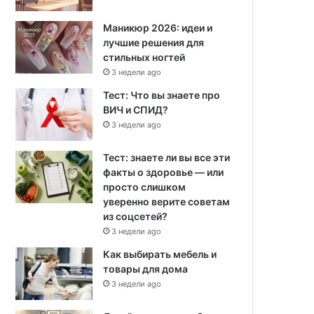
Маникюр 2026: идеи и
лучшие решения для
стильных ногтей
3 недели ago
Тест: Что вы знаете про
ВИЧ и СПИД?
3 недели ago
Тест: знаете ли вы все эти
факты о здоровье — или
просто слишком
уверенно верите советам
из соцсетей?
3 недели ago
Как выбирать мебель и
товары для дома
3 недели ago