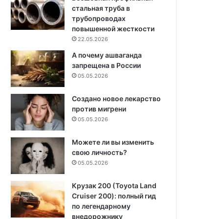
стальная труба в
трубопроводах
повышенной жесткости
22.05.2026
А почему ашваганда
запрещена в России
05.05.2026
Создано новое лекарство
против мигрени
05.05.2026
Можете ли вы изменить
свою личность?
05.05.2026
Крузак 200 (Toyota Land
Cruiser 200): полный гид
по легендарному
внедорожнику