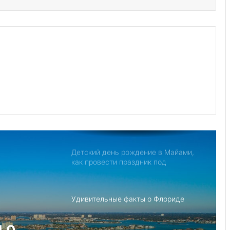
Дом с привидениями в Америке,
рейтинг самых страшных
Джо Байден обнародовал план
противодействия Китаю
Северная Корея обвиняет США в
создании «НАТО в азиатском стиле»
для свержения Ким Чен Ына
Детский день рождение в Майами,
как провести праздник под
открытым небом
Удивительные факты о Флориде
Что если, Трамп снова станет