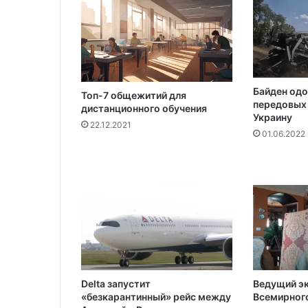
о
м
о
ж
е
т
Байден одо
в
Топ-7 общежитий для
передовых 
дистанционного обучения
о
Украину
с
22.12.2021
01.06.2022
к
р
е
с
н
у
т
ь
в
А
П
Delta запустит
Ведущий э
Л
«безкарантинный» рейс между
Всемирного