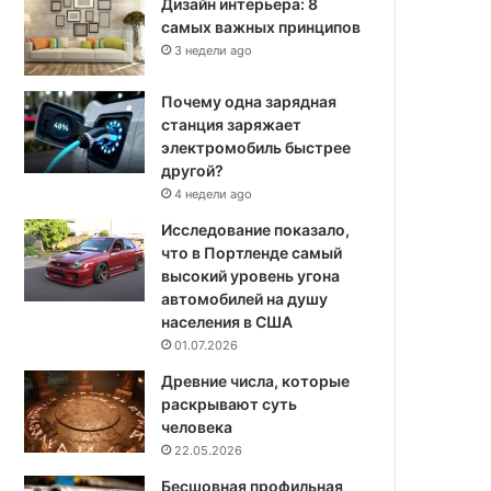
Дизайн интерьера: 8
самых важных принципов
3 недели ago
Почему одна зарядная
станция заряжает
электромобиль быстрее
другой?
4 недели ago
Исследование показало,
что в Портленде самый
высокий уровень угона
автомобилей на душу
населения в США
01.07.2026
Древние числа, которые
раскрывают суть
человека
22.05.2026
Бесшовная профильная