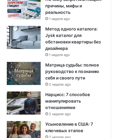
причины, мифы и
реальность
1 неделя ago
Метод одного каталога:
Jysk каталог для
обстановки квартиры без
дизайнера
1 неделя ago
Матрица судьбы: полное
руководство к познанию
себя и своего пути
2 недели ago
Нарцисс: 7 способов
манипулировать
отношениями
2 недели ago
Усыновление в США: 7
ключевых этапов
2 недели ago