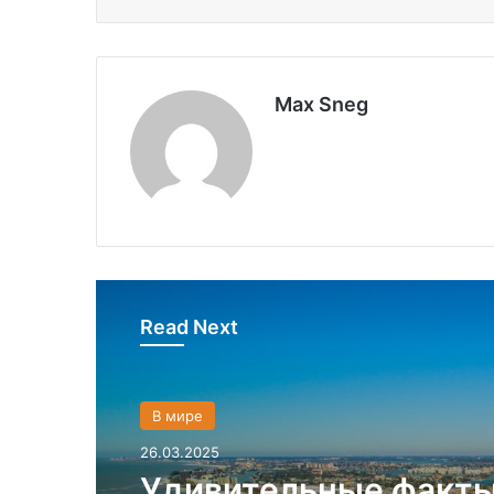
Max Sneg
Read Next
В мире
26.03.2025
Политика
28.03.2024