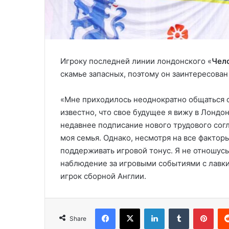
Игроку последней линии лондонского «
Чел
скамье запасных, поэтому он заинтересован
«Мне приходилось неоднократно общаться 
известно, что свое будущее я вижу в Лонд
недавнее подписание нового трудового согл
моя семья. Однако, несмотря на все фактор
поддерживать игровой тонус. Я не отношусь
наблюдение за игровыми событиями с лавки
игрок сборной Англии.
Facebook
X
LinkedIn
Tumblr
Pinterest
Share