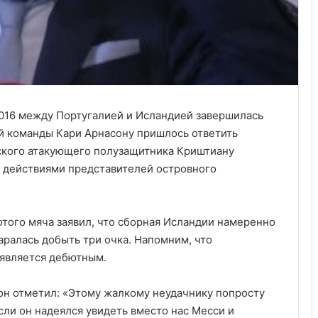
016 между Португалией и Исландией завершилась
ой команды Кари Арнасону пришлось ответить
ского атакующего полузащитника Криштиану
 действиями представителей островного
отого мяча заявил, что сборная Исландии намеренно
аралась добыть три очка. Напомним, что
 является дебютным.
Анализ событий в Крокусе, что на
сон отметил: «Этому жалкому неудачнику попросту
самом деле произошло. Полная
сли он надеялся увидеть вместо нас Месси и
хронология событий.