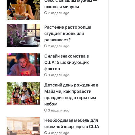
Секс с бывшим мужем —
плюсы и минусы
2 недели ago
Растение расторопша
сгущает кровь или
разжижает?
2 недели ago
Онлайн знакомства в
США: 5 шокирующих
фактов
3 недели ago
Детский день рождение в
Майами, как провести
праздник под открытым
небом
3 недели ago
Необходимая мебель для
съемной квартиры в США
3 недели ago