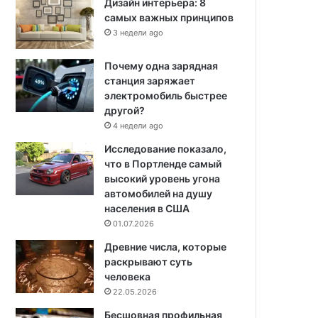
Дизайн интерьера: 8
самых важных принципов
3 недели ago
Почему одна зарядная
станция заряжает
электромобиль быстрее
другой?
4 недели ago
Исследование показало,
что в Портленде самый
высокий уровень угона
автомобилей на душу
населения в США
01.07.2026
Древние числа, которые
раскрывают суть
человека
22.05.2026
Бесшовная профильная