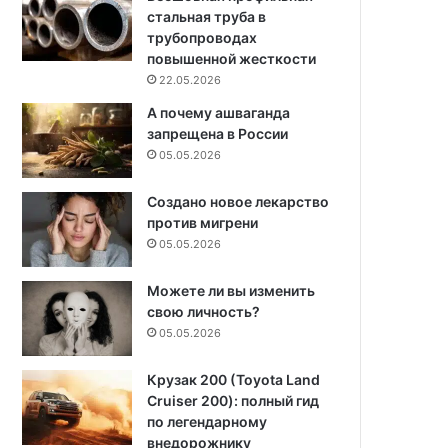
стальная труба в
трубопроводах
повышенной жесткости
22.05.2026
А почему ашваганда
запрещена в России
05.05.2026
Создано новое лекарство
против мигрени
05.05.2026
Можете ли вы изменить
свою личность?
05.05.2026
Крузак 200 (Toyota Land
Cruiser 200): полный гид
по легендарному
внедорожнику