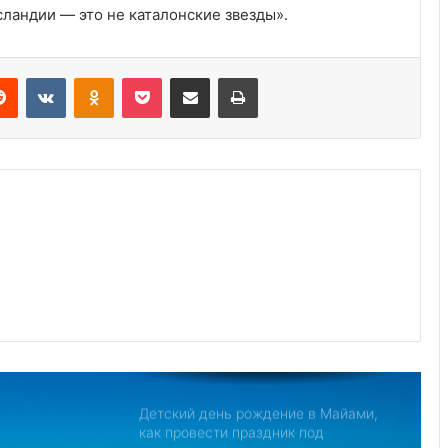
ландии — это не каталонские звезды».
Украина получила одобрение
кредита на $880 млн от Совета
Reddit
VKontakte
Odnoklassniki
Pocket
Share via Email
Print
директоров МВФ
Дом с привидениями в Америке,
рейтинг самых страшных
Джо Байден обнародовал план
противодействия Китаю
Северная Корея обвиняет США в
создании «НАТО в азиатском стиле»
для свержения Ким Чен Ына
Детский день рождение в Майами,
как провести праздник под