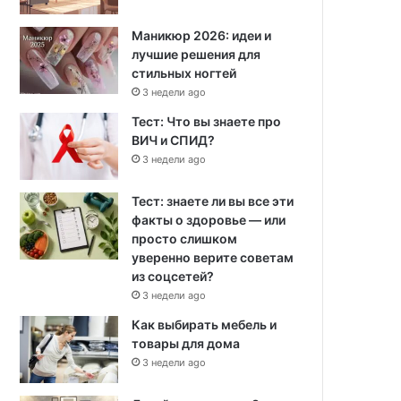
Маникюр 2026: идеи и
лучшие решения для
стильных ногтей
3 недели ago
Тест: Что вы знаете про
ВИЧ и СПИД?
3 недели ago
Тест: знаете ли вы все эти
факты о здоровье — или
просто слишком
уверенно верите советам
из соцсетей?
3 недели ago
Как выбирать мебель и
товары для дома
3 недели ago