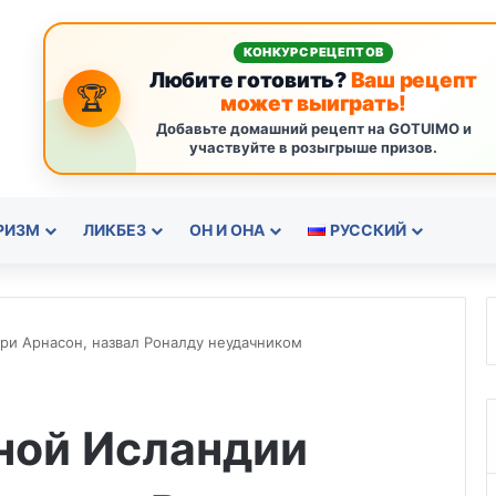
КОНКУРС РЕЦЕПТОВ
Любите готовить?
Ваш рецепт
🏆
может выиграть!
Добавьте домашний рецепт на GOTUIMO и
участвуйте в розыгрыше призов.
РИЗМ
ЛИКБЕЗ
ОН И ОНА
РУССКИЙ
ри Арнасон, назвал Роналду неудачником
ной Исландии