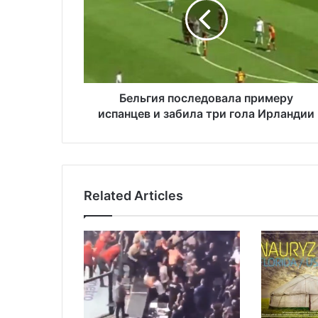
ь
г
и
я
п
о
с
Бельгия последовала примеру
л
испанцев и забила три гола Ирландии
е
д
о
в
а
Related Articles
л
а
п
р
и
м
е
р