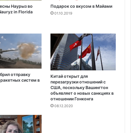
й
есны Наурыз во
Подарок со вкусом в Майами
з
Анализ событий в Крокусе, что на
auryz in Florida
а
01.10.2019
самом деле произошло. Полная
хронология событий.
ф
и
к
Украина получила одобрение
с
кредита на $880 млн от Совета
и
директоров МВФ
р
о
в
а
брил отправку
н
Китай открыт для
ракетных систем в
перезагрузки отношений с
н
США, поскольку Вашингтон
и
объявляет о новых санкциях в
ч
отношении Гонконга
е
08.12.2020
й
н
ы
й
р