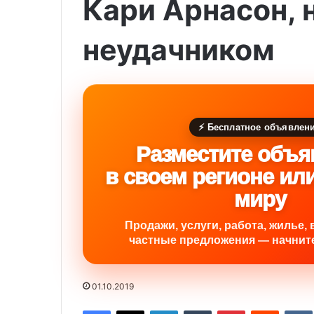
Кари Арнасон, 
неудачником
⚡ Бесплатное объявлен
Разместите объя
в своем регионе ил
миру
Продажи, услуги, работа, жилье, 
частные предложения — начните
01.10.2019
Facebook
X
LinkedIn
Tumblr
Pinterest
Reddit
VK