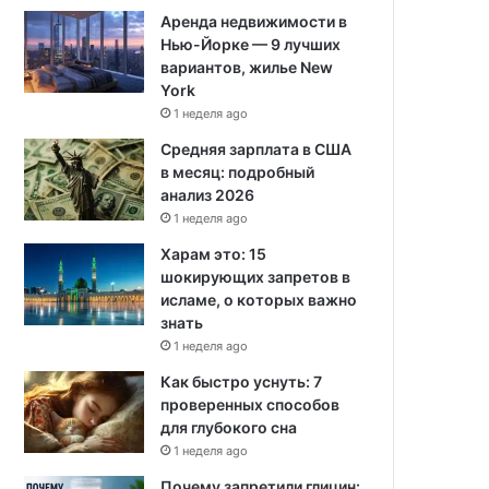
Аренда недвижимости в
Нью-Йорке — 9 лучших
вариантов, жилье New
York
1 неделя ago
Средняя зарплата в США
в месяц: подробный
анализ 2026
1 неделя ago
Харам это: 15
шокирующих запретов в
исламе, о которых важно
знать
1 неделя ago
Как быстро уснуть: 7
проверенных способов
для глубокого сна
1 неделя ago
Почему запретили глицин: