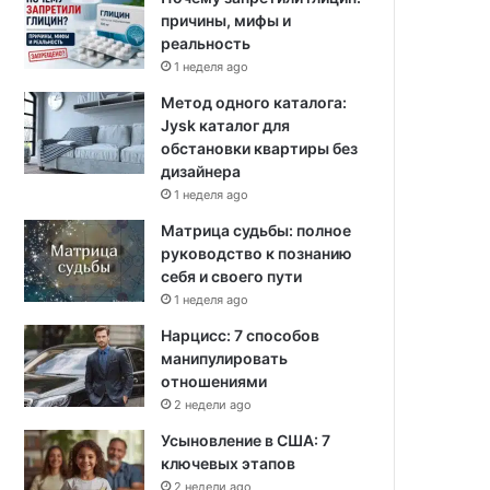
причины, мифы и
реальность
1 неделя ago
Метод одного каталога:
Jysk каталог для
обстановки квартиры без
дизайнера
1 неделя ago
Матрица судьбы: полное
руководство к познанию
себя и своего пути
1 неделя ago
Нарцисс: 7 способов
манипулировать
отношениями
2 недели ago
Усыновление в США: 7
ключевых этапов
2 недели ago