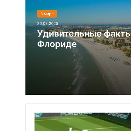
В мире
26.03.2025
Удивительные факты
Флориде
Б
е
л