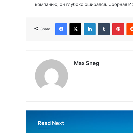
компанию, он глубоко ошибался. Сборная Ис
Facebook
X
LinkedIn
Tumblr
Pinterest
Share
Max Sneg
Read Next