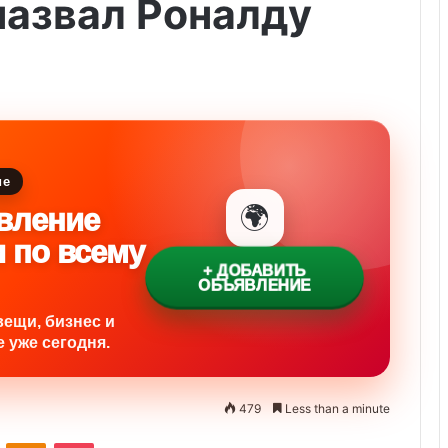
назвал Роналду
ие
🌍
вление
и по всему
+ ДОБАВИТЬ
ОБЪЯВЛЕНИЕ
вещи, бизнес и
 уже сегодня.
479
Less than a minute
ontakte
Odnoklassniki
Pocket