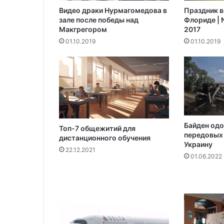
у
Видео драки Нурмагомедова в
Праздник в
и
зале после победы над
Флориде | N
с
Макгрегором‍
2017
п
01.10.2019
01.10.2019
а
н
ц
е
в
и
з
а
Байден одо
б
Топ-7 общежитий для
передовых 
дистанционного обучения
и
Украину
л
22.12.2021
01.06.2022
а
т
р
и
г
о
л