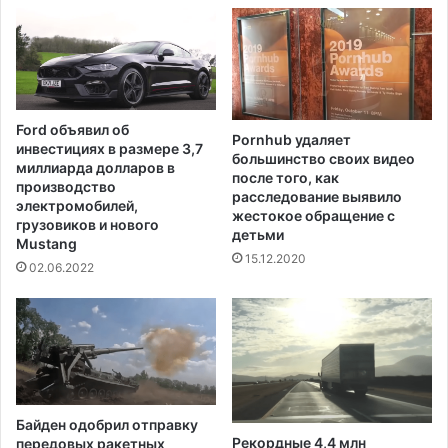
-
м
Д
а
ж
м
е
к
р
а
с
т
Ford объявил об
и
Pornhub удаляет
а
инвестициях в размере 3,7
большинство своих видео
н
миллиарда долларов в
после того, как
и
производство
расследование выявило
я
электромобилей,
жестокое обращение с
н
грузовиков и нового
детьми
Mustang
а
15.12.2020
л
02.06.2022
ы
ж
а
х
н
а
ф
Байден одобрил отправку
о
Рекордные 4,4 млн
передовых ракетных