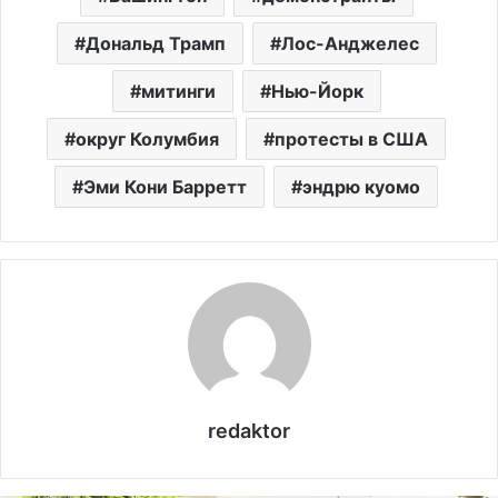
Дональд Трамп
Лос-Анджелес
митинги
Нью-Йорк
округ Колумбия
протесты в США
Эми Кони Барретт
эндрю куомо
redaktor