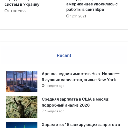
н
американцев уволились с
систем в Украину
е
работы в сентябре
01.06.2022
п
12.11.2021
а
н
д
е
м
и
Recent
и
C
O
Аренда недвижимости в Нью-Йорке —
V
9 лучших вариантов, жилье New York
I
1 неделя ago
D
-
1
Средняя зарплата в США в месяц:
9
подробный анализ 2026
1 неделя ago
Харам это: 15 шокирующих запретов в