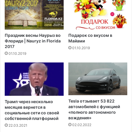
е
а
п
д
е
а
р
п
в
т
Праздник весны Наурыз во
Подарок со вкусом в
ы
и
Флориде | Nauryz in Florida
Майами
х
р
2017
01.10.2019
5
у
01.10.2019
д
ю
н
т
е
с
й
я
о
к
х
н
о
о
т
в
Tesla отзывает 53 822
Трамп через несколько
ы
ы
автомобилей с функцией
месяцев вернется в
в
м
«полного автономного
социальные сети со своей
Н
н
вождения»
собственной платформой
ь
о
02.02.2022
22.03.2021
ю
р