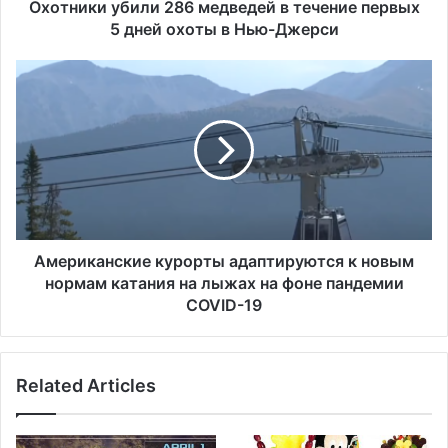
б
Охотники убили 286 медведей в течение первых
и
5 дней охоты в Нью-Джерси
л
и
А
2
м
8
е
6
р
м
и
е
к
д
а
в
н
е
с
д
к
Американские курорты адаптируются к новым
е
и
нормам катания на лыжах на фоне пандемии
й
е
COVID-19
в
к
т
у
е
р
ч
Related Articles
о
е
р
н
т
и
ы