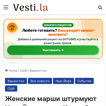
Menu
S
КОНКУРС РЕЦЕПТОВ
🏆
Любите готовить?
Ваш рецепт может
выиграть!
Добавьте домашний рецепт на GOTUIMO и участвуйте в
розыгрыше призов.
Участвовать →
Home
/
США
/
Вашингтон
Вашингтон
Все новости
Нью-Йорк
События
США
Женские марши штурмуют