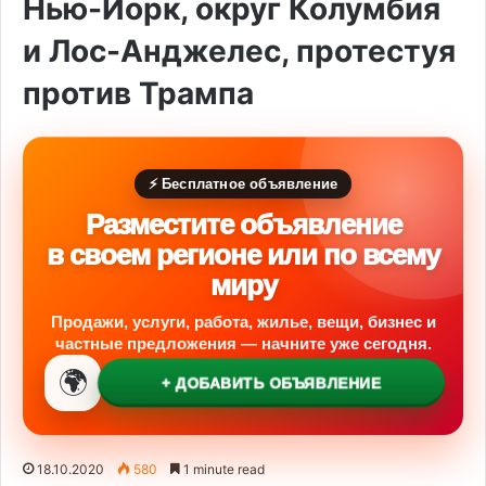
Нью-Йорк, округ Колумбия
и Лос-Анджелес, протестуя
против Трампа
⚡ Бесплатное объявление
Разместите объявление
в своем регионе или по всему
миру
Продажи, услуги, работа, жилье, вещи, бизнес и
частные предложения — начните уже сегодня.
🌍
+ ДОБАВИТЬ ОБЪЯВЛЕНИЕ
18.10.2020
580
1 minute read