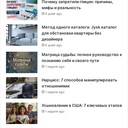
Почему запретили глицин: причины,
р
мифы и реальность
и
6 дней ago
Метод одного каталога: Jysk каталог
для обстановки квартиры без
дизайнера
6 дней ago
Матрица судьбы: полное руководство к
познанию себя и своего пути
1 неделя ago
Нарцисс: 7 способов манипулировать
отношениями
1 неделя ago
Усыновление в США: 7 ключевых этапов
1 неделя ago