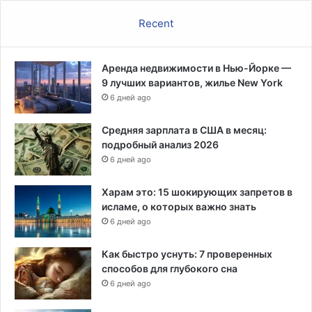
к
о
Recent
л
ь
н
Аренда недвижимости в Нью-Йорке —
о
9 лучших вариантов, жилье New York
м
6 дней ago
у
ч
Средняя зарплата в США в месяц:
р
подробный анализ 2026
е
6 дней ago
ж
д
Харам это: 15 шокирующих запретов в
е
исламе, о которых важно знать
н
6 дней ago
и
и
М
Как быстро уснуть: 7 проверенных
и
способов для глубокого сна
с
6 дней ago
с
у