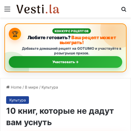
Menu
S
КОНКУРС РЕЦЕПТОВ
🏆
Любите готовить?
Ваш рецепт может
выиграть!
Добавьте домашний рецепт на GOTUIMO и участвуйте в
розыгрыше призов.
Участвовать →
Home
/
В мире
/
Культура
Культура
10 книг, которые не дадут
вам уснуть