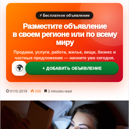
⚡ Бесплатное объявление
Разместите объявление
в своем регионе или по всему
миру
Продажи, услуги, работа, жилье, вещи, бизнес и
частные предложения — начните уже сегодня.
🌍
+ ДОБАВИТЬ ОБЪЯВЛЕНИЕ
01.10.2019
598
3 minutes read