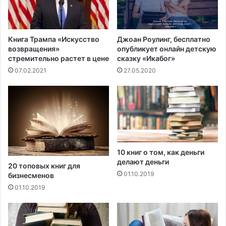
о
в
з
л
м
е
е
Книга Трампа «Искусство
Джоан Роулинг, бесплатно
н
щ
возвращения»
опубликует онлайн детскую
о
е
стремительно растет в цене
сказку «Икабог»
о
н
07.02.2021
27.05.2020
б
и
в
и
и
в
н
р
е
е
н
д
и
а
е
н
10 книг о том, как деньги
в
а
делают деньги
20 топовых книг для
н
к
01.10.2019
бизнесменов
а
р
01.10.2019
н
у
е
и
с
з
е
е