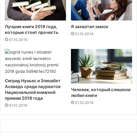
н
?
и
и
т
Лучшие книги 2018 года,
Я захватил замок
р
которые стоит прочесть
01.10.2019
а
01.10.2019
в
м
д
в
у
м
Сигрид Нуньес и Элизабет
д
Асеведо среди лауреатов
е
Человек, который слишком
Национальной книжной
т
любил книги
премии 2018 года
я
01.10.2019
01.10.2019
м
в
д
о
ш