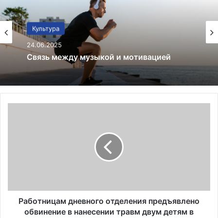
США
25.06.2022
Netflix сокращает 300 сотрудников в
рамках нового раунда увольнений
Р
а
б
о
т
н
и
ц
а
м
Работницам дневного отделения предъявлено
д
обвинение в нанесении травм двум детям в