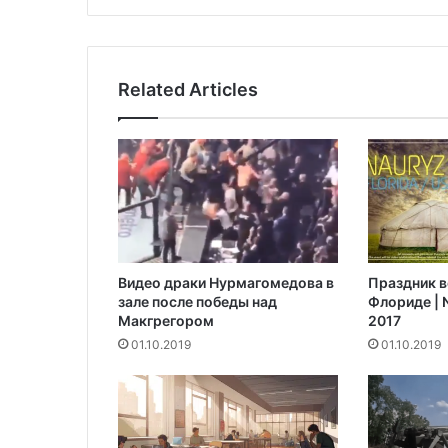
к
о
т
о
Related Articles
р
ы
е
п
о
в
ы
ш
а
Видео драки Нурмагомедова в
Праздник в
ю
зале после победы над
Флориде | N
т
Макгрегором‍
2017
и
01.10.2019
01.10.2019
м
м
у
н
и