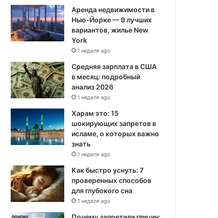
Аренда недвижимости в
Нью-Йорке — 9 лучших
вариантов, жилье New
York
1 неделя ago
Средняя зарплата в США
в месяц: подробный
анализ 2026
1 неделя ago
Харам это: 15
шокирующих запретов в
исламе, о которых важно
знать
1 неделя ago
Как быстро уснуть: 7
проверенных способов
для глубокого сна
1 неделя ago
Почему запретили глицин: