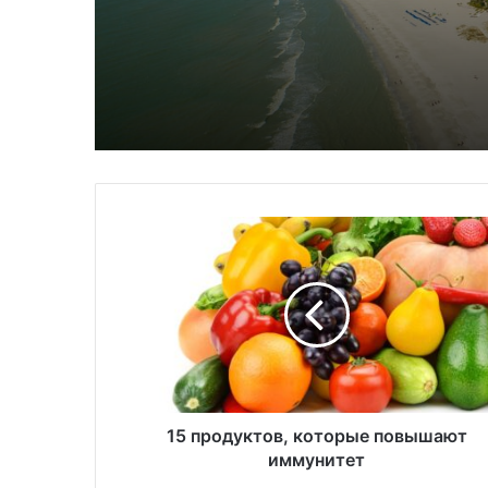
1
5
п
р
о
д
у
к
т
о
15 продуктов, которые повышают
в
иммунитет
,