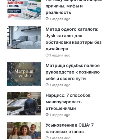
причины, мифы и
реальность
1 неделя ago
Метод одного каталога:
Jysk каталог для
обстановки квартиры без
дизайнера
1 неделя ago
Матрица судьбы: полное
руководство к познанию
себя и своего пути
1 неделя ago
Нарцисс: 7 способов
манипулировать
отношениями
1 неделя ago
Усыновление в США: 7
ключевых этапов
1 неделя ago