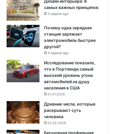
Дизайн интерьера: 8
самых важных принципов
3 недели ago
Почему одна зарядная
станция заряжает
электромобиль быстрее
другой?
4 недели ago
Исследование показало,
что в Портленде самый
высокий уровень угона
автомобилей на душу
населения в США
01.07.2026
Древние числа, которые
раскрывают суть
человека
22.05.2026
Бесшовная профильная