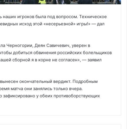
ь наших игроков была под вопросом. Техническое
видных исход этой «несерьезной» игры!» — дал
ла Черногории, Деян Савичевич, уверен в
, чтобы добиться обвинения российских болельщиков
шей сборной я в корне не согласен», — заявил
Анализ событий в Крокусе, что на
самом деле произошло. Полная
хронология событий.
 вынесен окончательный вердикт. Подробным
емя матча они занялись только вчера.
Украина получила одобрение
о зафиксировано у обеих противоборствующих
кредита на $880 млн от Совета
директоров МВФ
Дом с привидениями в Америке,
рейтинг самых страшных