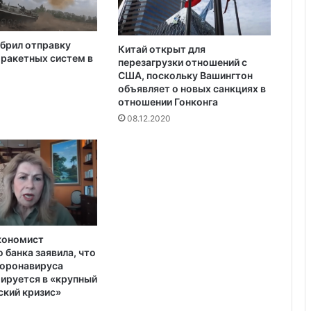
ц
к
и
брил отправку
-
Китай открыт для
ракетных систем в
перезагрузки отношений с
О
США, поскольку Вашингтон
б
объявляет о новых санкциях в
а
отношении Гонконга
м
08.12.2020
а
кономист
 банка заявила, что
коронавируса
ируется в «крупный
кий кризис»