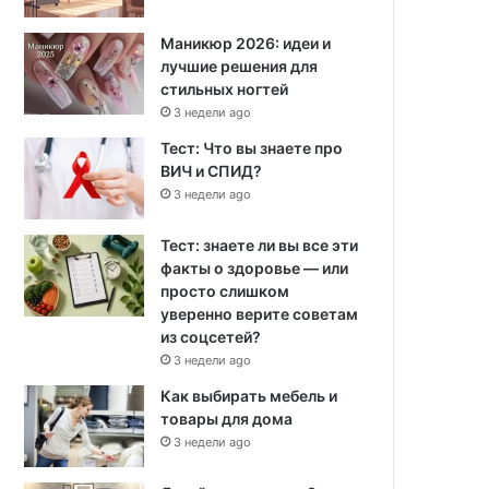
Маникюр 2026: идеи и
лучшие решения для
стильных ногтей
3 недели ago
Тест: Что вы знаете про
ВИЧ и СПИД?
3 недели ago
Тест: знаете ли вы все эти
факты о здоровье — или
просто слишком
уверенно верите советам
из соцсетей?
3 недели ago
Как выбирать мебель и
товары для дома
3 недели ago