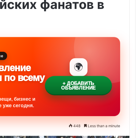
йских фанатов в
ие
🌍
вление
и по всему
+ ДОБАВИТЬ
ОБЪЯВЛЕНИЕ
вещи, бизнес и
 уже сегодня.
448
Less than a minute