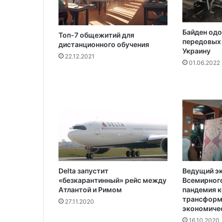
т
е
т
Байден одо
Топ-7 общежитий для
передовых 
дистанционного обучения
Украину
22.12.2021
01.06.2022
Delta запустит
Ведущий э
«безкарантинный» рейс между
Всемирного
Атлантой и Римом
пандемия 
трансформ
27.11.2020
экономичес
16.10.2020