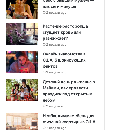
Секс с бывшим мужем —
плюсы и минусы
2 недели ago
Растение расторопша
сгущает кровь или
разжижает?
2 недели ago
Онлайн знакомства в
США: 5 шокирующих
фактов
2 недели ago
Детский день рождение в
Майами, как провести
праздник под открытым
небом
2 недели ago
Необходимая мебель для
съемной квартиры в США
3 недели ago