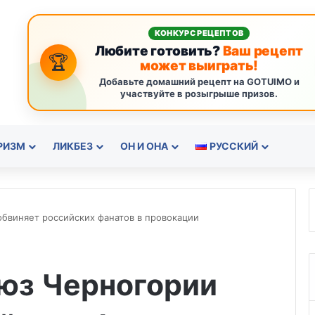
КОНКУРС РЕЦЕПТОВ
Любите готовить?
Ваш рецепт
🏆
может выиграть!
Добавьте домашний рецепт на GOTUIMO и
участвуйте в розыгрыше призов.
РИЗМ
ЛИКБЕЗ
ОН И ОНА
РУССКИЙ
бвиняет российских фанатов в провокации
юз Черногории