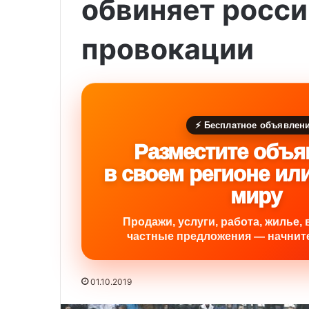
обвиняет росси
провокации
⚡ Бесплатное объявлен
Разместите объя
в своем регионе ил
миру
Продажи, услуги, работа, жилье, 
частные предложения — начните
01.10.2019