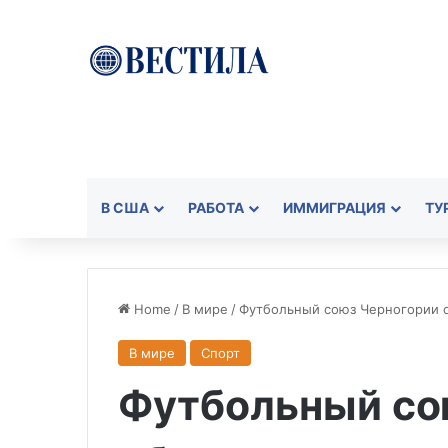
В США
РАБОТА
ИММИГРАЦИЯ
ТУ
Home
/
В мире
/
Футбольный союз Черногории о
В мире
Спорт
Футбольный со