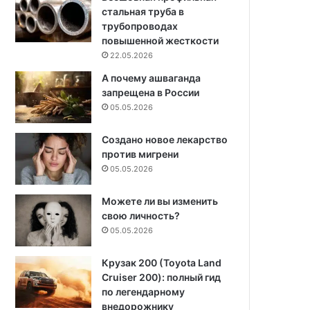
стальная труба в
трубопроводах
повышенной жесткости
22.05.2026
А почему ашваганда
запрещена в России
05.05.2026
Создано новое лекарство
против мигрени
05.05.2026
Можете ли вы изменить
свою личность?
05.05.2026
Крузак 200 (Toyota Land
Cruiser 200): полный гид
по легендарному
внедорожнику