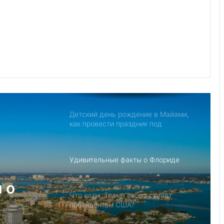
Джо Байден обнародовал план
противодействия Китаю
Северная Корея обвиняет США в
создании «НАТО в азиатском стиле»
для свержения Ким Чен Ына
Детский день рождение в Майами,
как провести праздник под
открытым небом
Удивительные факты о Флориде
 о
Что если, Трамп снова станет
президентом США?