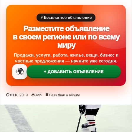
⚡ Бесплатное объявление
Разместите объявление
в своем регионе или по всему
миру
Продажи, услуги, работа, жилье, вещи, бизнес и
частные предложения — начните уже сегодня.
🌍
+ ДОБАВИТЬ ОБЪЯВЛЕНИЕ
01.10.2019
495
Less than a minute