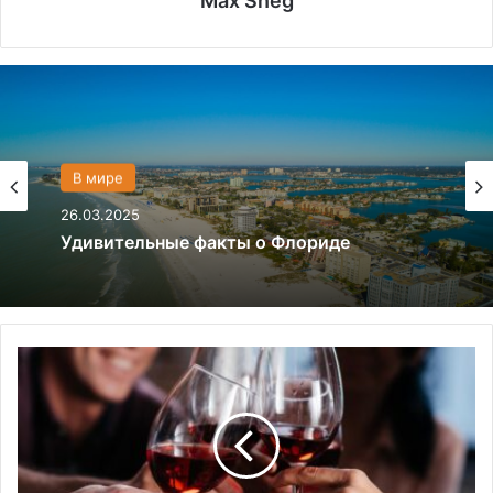
Max Sneg
Политика
28.03.2024
В мире
26.03.2025
Что если, Трамп снова станет
президентом США?
П
Удивительные факты о Флориде
р
о
и
з
в