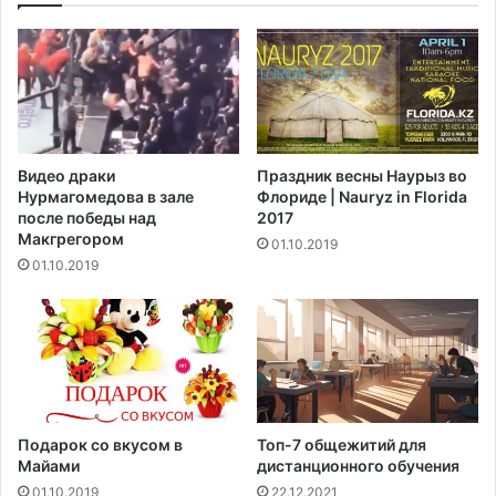
о
т
ч
е
т
х
и
,
н
у
а
к
4
о
Видео драки
Праздник весны Наурыз во
0
г
Нурмагомедова в зале
Флориде | Nauryz in Florida
%
о
после победы над
2017
в
в
Макгрегором‍
01.10.2019
2
ы
01.10.2019
0
с
1
о
8
к
г
и
о
й
д
у
у
р
о
Подарок со вкусом в
Топ-7 общежитий для
в
Майами
дистанционного обучения
е
01.10.2019
22.12.2021