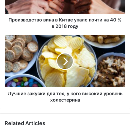
о
д
с
т
Производство вина в Китае упало почти на 40 %
в
в 2018 году
о
в
Л
и
у
н
ч
а
ш
в
и
К
е
и
з
т
а
а
к
е
у
Лучшие закуски для тех, у кого высокий уровень
у
с
холестерина
п
к
а
и
л
д
Related Articles
о
л
п
я