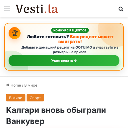
Menu
S
КОНКУРС РЕЦЕПТОВ
🏆
Любите готовить?
Ваш рецепт может
выиграть!
Добавьте домашний рецепт на GOTUIMO и участвуйте в
розыгрыше призов.
Участвовать →
Home
/
В мире
В мире
Спорт
Калгари вновь обыграли
Ванкувер