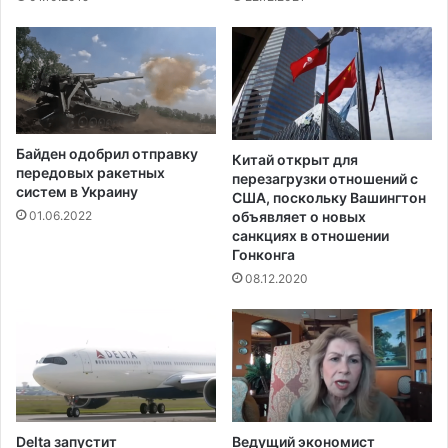
н
ь
х
о
л
е
с
Байден одобрил отправку
т
Китай открыт для
передовых ракетных
перезагрузки отношений с
е
систем в Украину
США, поскольку Вашингтон
р
объявляет о новых
01.06.2022
и
санкциях в отношении
н
Гонконга
а
08.12.2020
Delta запустит
Ведущий экономист