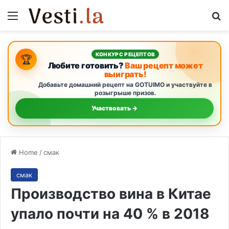
Menu
S
КОНКУРС РЕЦЕПТОВ
🏆
Любите готовить?
Ваш рецепт может
выиграть!
Добавьте домашний рецепт на GOTUIMO и участвуйте в
розыгрыше призов.
Участвовать →
Home
/
смак
смак
Производство вина в Китае
упало почти на 40 % в 2018