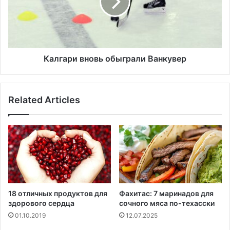
т
а
о
р
к
и
и
в
з
н
а
о
Калгари вновь обыграли Ванкувер
п
в
е
ь
л
о
Related Articles
ь
б
с
ы
и
г
н
р
о
а
в
л
и
В
а
18 отличных продуктов для
Фахитас: 7 маринадов для
н
здорового сердца
сочного мяса по-техасски
к
01.10.2019
12.07.2025
у
в