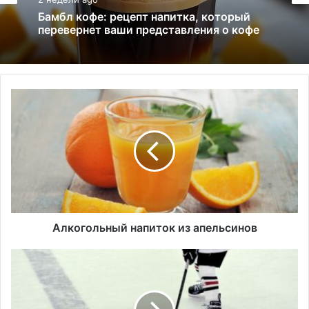
смак
Что такое ирландское масло? Польза,
2 недели ago
вкус, история
А
л
Бамбл кофе: рецепт напитка, который
перевернет ваши представления о кофе
к
о
г
о
л
ь
н
ы
Алкогольный напиток из апельсинов
й
н
К
а
а
п
л
и
г