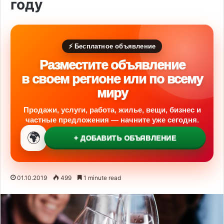
году
⚡ Бесплатное объявление
Разместите объявление
в своем регионе или по всему
миру
Продажи, услуги, работа, жилье, вещи, бизнес и
частные предложения — начните уже сегодня.
🌍
+ ДОБАВИТЬ ОБЪЯВЛЕНИЕ
01.10.2019
499
1 minute read