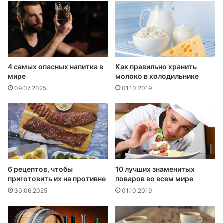
е
р
4 самых опасных напитка в
Как правильно хранить
мире
молоко в холодильнике
09.07.2025
01.10.2019
6 рецептов, чтобы
10 лучших знаменитых
приготовить их на противне
поваров во всем мире
30.06.2025
01.10.2019