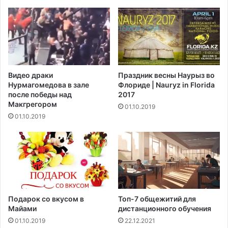
д
р
ч
и
е
м
р
е
е
д
з
а
3
л
Видео драки
Праздник весны Наурыз во
-
и
Нурмагомедова в зале
Флориде | Nauryz in Florida
4
н
после победы над
2017
д
а
Макгрегором‍
01.10.2019
н
ч
01.10.2019
я
е
м
п
и
о
н
а
т
Подарок со вкусом в
Топ-7 общежитий для
е
Майами
дистанционного обучения
м
01.10.2019
22.12.2021