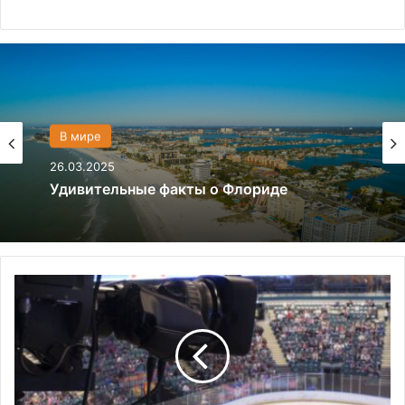
Политика
28.03.2024
В мире
26.03.2025
Что если, Трамп снова станет
президентом США?
Е
Удивительные факты о Флориде
в
г
е
н
и
й