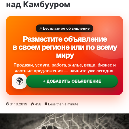
над Камбууром
⚡ Бесплатное объявление
Разместите объявление
в своем регионе или по всему
миру
Продажи, услуги, работа, жилье, вещи, бизнес и
частные предложения — начните уже сегодня.
🌍
+ ДОБАВИТЬ ОБЪЯВЛЕНИЕ
01.10.2019
458
Less than a minute