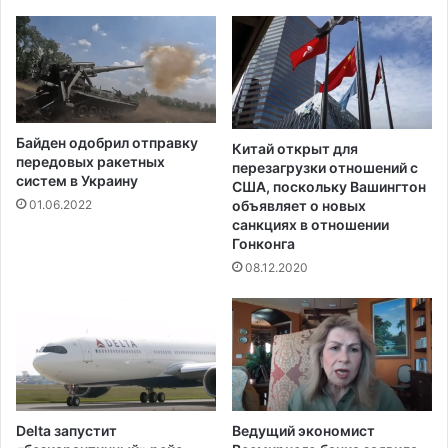
и
р
а
п
о
с
н
Байден одобрил отправку
о
Китай открыт для
передовых ракетных
перезагрузки отношений с
у
систем в Украину
США, поскольку Вашингтон
б
объявляет о новых
01.06.2022
о
санкциях в отношении
р
Гонконга
д
08.12.2020
у
Delta запустит
Ведущий экономист