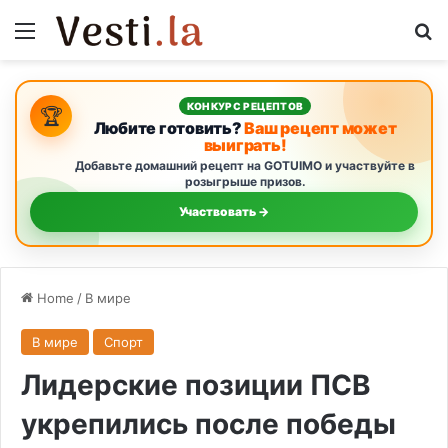
Menu
S
КОНКУРС РЕЦЕПТОВ
🏆
Любите готовить?
Ваш рецепт может
выиграть!
Добавьте домашний рецепт на GOTUIMO и участвуйте в
розыгрыше призов.
Участвовать →
Home
/
В мире
В мире
Спорт
Лидерские позиции ПСВ
укрепились после победы