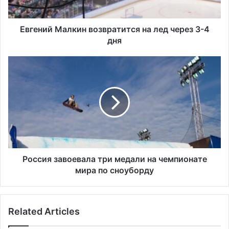
М
а
л
Евгений Малкин возвратится на лед через 3-4
к
дня
и
н
Р
в
о
о
с
з
с
в
и
р
я
а
з
т
а
и
в
т
о
Россия завоевала три медали на чемпионате
с
е
мира по сноуборду
я
в
н
а
а
л
Related Articles
л
а
е
т