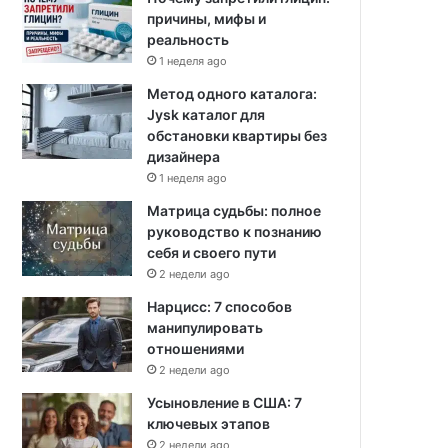
причины, мифы и
реальность
1 неделя ago
Метод одного каталога:
Jysk каталог для
обстановки квартиры без
дизайнера
1 неделя ago
Матрица судьбы: полное
руководство к познанию
себя и своего пути
2 недели ago
Нарцисс: 7 способов
манипулировать
отношениями
2 недели ago
Усыновление в США: 7
ключевых этапов
2 недели ago