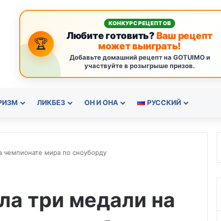
КОНКУРС РЕЦЕПТОВ
Любите готовить?
Ваш рецепт
🏆
может выиграть!
Добавьте домашний рецепт на GOTUIMO и
участвуйте в розыгрыше призов.
РИЗМ
ЛИКБЕЗ
ОН И ОНА
РУССКИЙ
а чемпионате мира по сноуборду
ла три медали на