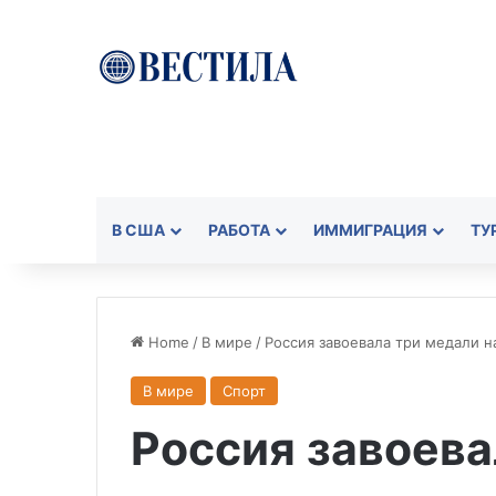
В США
РАБОТА
ИММИГРАЦИЯ
ТУ
Home
/
В мире
/
Россия завоевала три медали н
В мире
Спорт
Россия завоева