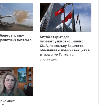
р
Украина получила одобрение
и
кредита на $880 млн от Совета
»
директоров МВФ
брил отправку
Китай открыт для
ракетных систем в
перезагрузки отношений с
США, поскольку Вашингтон
объявляет о новых санкциях в
отношении Гонконга
08.12.2020
кономист