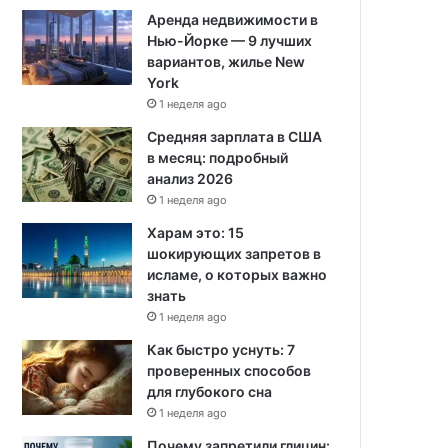
Аренда недвижимости в
Нью-Йорке — 9 лучших
вариантов, жилье New
York
1 неделя ago
Средняя зарплата в США
в месяц: подробный
анализ 2026
1 неделя ago
Харам это: 15
шокирующих запретов в
исламе, о которых важно
знать
1 неделя ago
Как быстро уснуть: 7
проверенных способов
для глубокого сна
1 неделя ago
Почему запретили глицин: