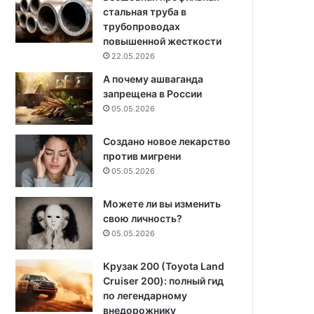
стальная труба в
трубопроводах
повышенной жесткости
22.05.2026
А почему ашваганда
запрещена в России
05.05.2026
Создано новое лекарство
против мигрени
05.05.2026
Можете ли вы изменить
свою личность?
05.05.2026
Крузак 200 (Toyota Land
Cruiser 200): полный гид
по легендарному
внедорожнику