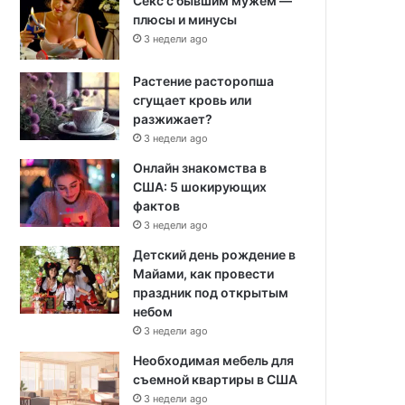
Секс с бывшим мужем —
плюсы и минусы
3 недели ago
Растение расторопша
сгущает кровь или
разжижает?
3 недели ago
Онлайн знакомства в
США: 5 шокирующих
фактов
3 недели ago
Детский день рождение в
Майами, как провести
праздник под открытым
небом
3 недели ago
Необходимая мебель для
съемной квартиры в США
3 недели ago