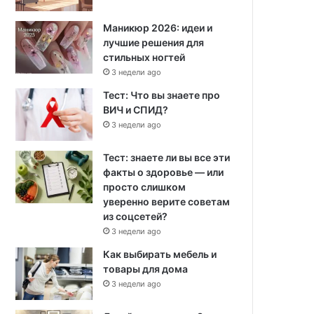
Маникюр 2026: идеи и
лучшие решения для
стильных ногтей
3 недели ago
Тест: Что вы знаете про
ВИЧ и СПИД?
3 недели ago
Тест: знаете ли вы все эти
факты о здоровье — или
просто слишком
уверенно верите советам
из соцсетей?
3 недели ago
Как выбирать мебель и
товары для дома
3 недели ago