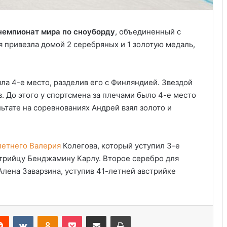
чемпионат мира по сноуборду
, объединенный с
 привезла домой 2 серебряных и 1 золотую медаль,
ла 4-е место, разделив его с Финляндией. Звездой
. До этого у спортсмена за плечами было 4-е место
льтате на соревнованиях Андрей взял золото и
летнего Валерия
Колегова, который уступил 3-е
Анализ событий в Крокусе, что на
трийцу Бенджамину Карлу. Второе серебро для
самом деле произошло. Полная
Алена Заварзина, уступив 41-летней австрийке
хронология событий.
Украина получила одобрение
кредита на $880 млн от Совета
Reddit
VKontakte
Odnoklassniki
Pocket
Share via Email
Print
директоров МВФ