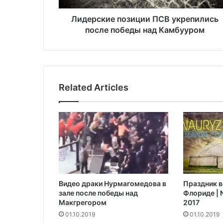
е
п
Лидерские позиции ПСВ укрепились
о
после победы над Камбууром
з
и
ц
и
и
Related Articles
П
С
В
у
к
р
е
п
и
Видео драки Нурмагомедова в
Праздник в
л
зале после победы над
Флориде | N
и
Макгрегором‍
2017
с
01.10.2019
01.10.2019
ь