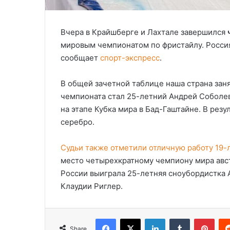
Вчера в Крайшберге и Лахтале завершился
мировым чемпионатом по фристайлу. Россия
сообщает
спорт-экспресс
.
В общей зачетной таблице наша страна заня
чемпионата стал 25-летний Андрей Соболев
на этапе Кубка мира в Бад-Гаштайне. В резу
серебро.
Судьи также отметили отличную работу 19-
место четырехкратному чемпиону мира авс
России выиграла 25-летняя сноубордистка 
Клаудии Риглер.
Facebook
X
LinkedIn
Tumblr
Pinterest
Share