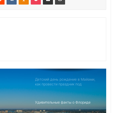
Дом с привидениями в Америке,
рейтинг самых страшных
Джо Байден обнародовал план
противодействия Китаю
Северная Корея обвиняет США в
создании «НАТО в азиатском стиле»
для свержения Ким Чен Ына
Детский день рождение в Майами,
как провести праздник под
открытым небом
Удивительные факты о Флориде