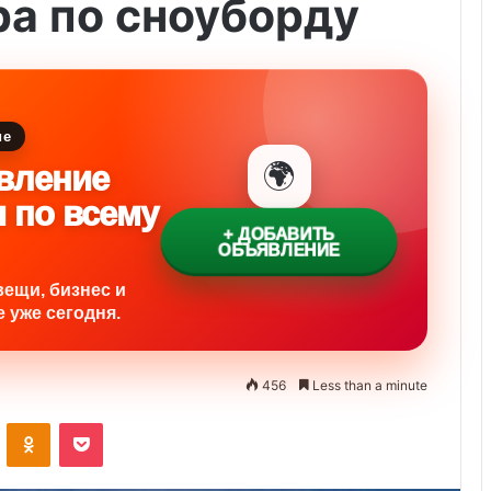
а по сноуборду
ие
🌍
вление
и по всему
+ ДОБАВИТЬ
ОБЪЯВЛЕНИЕ
вещи, бизнес и
 уже сегодня.
456
Less than a minute
ontakte
Odnoklassniki
Pocket