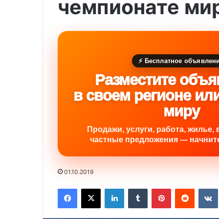
чемпионате мир
⚡ Бесплатное объявлен
Разместите объя
в своем регионе ил
миру
Продажи, услуги, работа, жилье, 
частные предложения — начните
01.10.2019
Facebook
X
LinkedIn
Tumblr
Pinterest
Reddit
VK