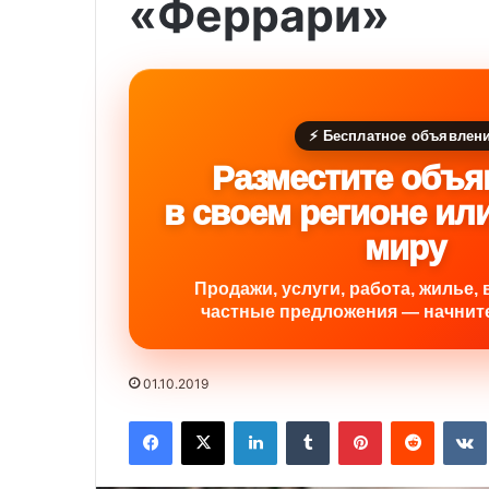
«Феррари»
⚡ Бесплатное объявлен
Разместите объя
в своем регионе ил
миру
Продажи, услуги, работа, жилье, 
частные предложения — начните
01.10.2019
Facebook
X
LinkedIn
Tumblr
Pinterest
Reddit
VK