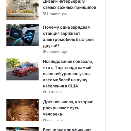
Дизайн интерьера: 8
самых важных принципов
3 недели ago
Почему одна зарядная
станция заряжает
электромобиль быстрее
другой?
4 недели ago
Исследование показало,
что в Портленде самый
высокий уровень угона
автомобилей на душу
населения в США
01.07.2026
Древние числа, которые
раскрывают суть
человека
22.05.2026
Бесшовная профильная