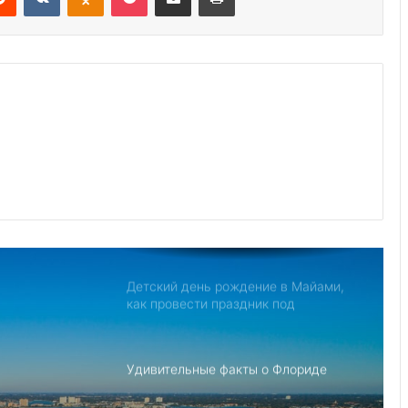
Дом с привидениями в Америке,
рейтинг самых страшных
Джо Байден обнародовал план
противодействия Китаю
Северная Корея обвиняет США в
создании «НАТО в азиатском стиле»
для свержения Ким Чен Ына
Детский день рождение в Майами,
как провести праздник под
открытым небом
Удивительные факты о Флориде