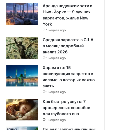
Аренда недвижимости в
Нью-Йорке — 9 лучших
вариантов, жилье New
York
1 неделя ago
Средняя зарплата в США
в месяц: подробный
анализ 2026
1 неделя ago
Харам это: 15
шокирующих запретов в
исламе, о которых важно
знать
1 неделя ago
Как быстро уснуть: 7
проверенных способов
для глубокого сна
1 неделя ago
Почему запретили глицин: