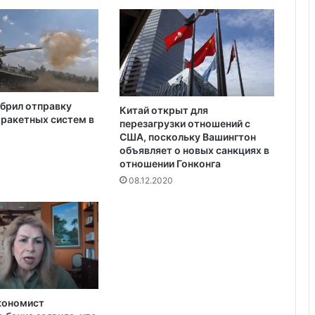
п
Украина получила одобрение
о
кредита на $880 млн от Совета
О
директоров МВФ
с
в
а
л
брил отправку
ь
Китай открыт для
ракетных систем в
перезагрузки отношений с
д
США, поскольку Вашингтон
о
объявляет о новых санкциях в
отношении Гонконга
08.12.2020
кономист