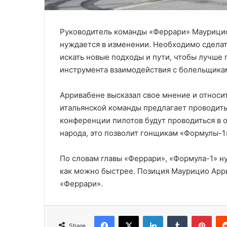
Руководитель команды «Феррари» Маурицио
нуждается в изменении. Необходимо сделат
искать новые подходы и пути, чтобы лучше 
инструмента взаимодействия с болельщикам
Арривабене высказал свое мнение и относи
итальянской команды предлагает проводить 
конференции пилотов будут проводиться в 
народа, это позволит гонщикам «Формулы-1
По словам главы «Феррари», «Формула-1» н
как можно быстрее. Позиция Маурицио Арр
«Феррари».
Facebook
X
LinkedIn
Tumblr
Pinterest
Share