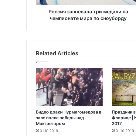
в
о
Россия завоевала три медали на
е
чемпионате мира по сноуборду
в
а
л
а
т
Related Articles
р
и
м
е
д
а
л
и
н
Видео драки Нурмагомедова в
Праздник в
а
зале после победы над
Флориде | N
ч
Макгрегором‍
2017
е
01.10.2019
01.10.2019
м