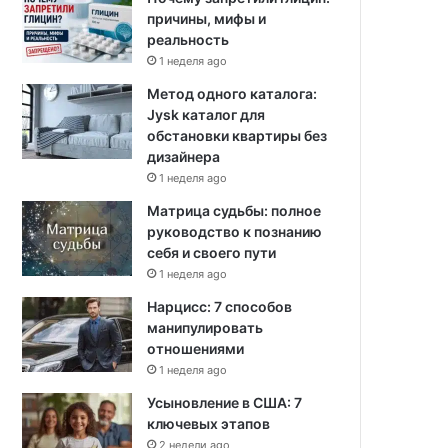
причины, мифы и
реальность
1 неделя ago
Метод одного каталога:
Jysk каталог для
обстановки квартиры без
дизайнера
1 неделя ago
Матрица судьбы: полное
руководство к познанию
себя и своего пути
1 неделя ago
Нарцисс: 7 способов
манипулировать
отношениями
1 неделя ago
Усыновление в США: 7
ключевых этапов
2 недели ago