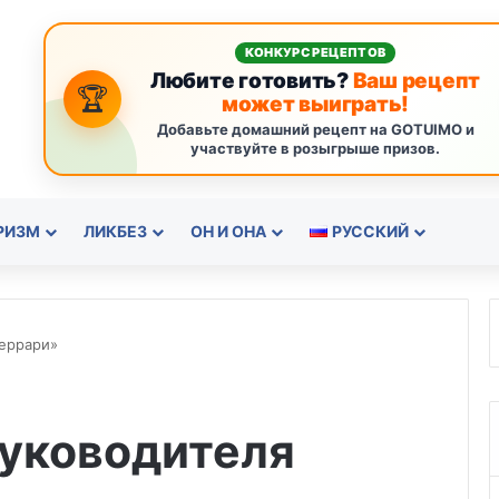
КОНКУРС РЕЦЕПТОВ
Любите готовить?
Ваш рецепт
🏆
может выиграть!
Добавьте домашний рецепт на GOTUIMO и
участвуйте в розыгрыше призов.
РИЗМ
ЛИКБЕЗ
ОН И ОНА
РУССКИЙ
еррари»
уководителя