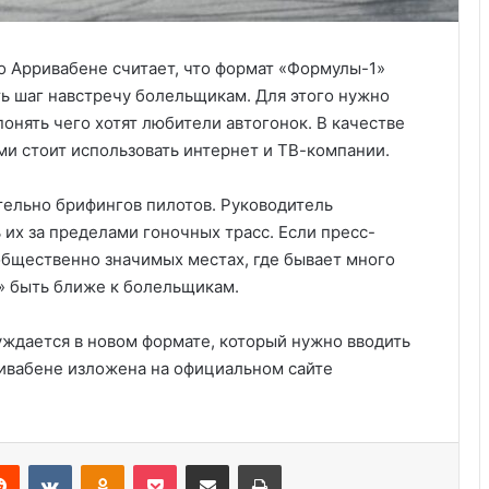
 Арривабене считает, что формат «Формулы-1»
ь шаг навстречу болельщикам. Для этого нужно
понять чего хотят любители автогонок. В качестве
и стоит использовать интернет и ТВ-компании.
тельно брифингов пилотов. Руководитель
их за пределами гоночных трасс. Если пресс-
общественно значимых местах, где бывает много
» быть ближе к болельщикам.
Анализ событий в Крокусе, что на
уждается в новом формате, который нужно вводить
самом деле произошло. Полная
ивабене изложена на официальном сайте
хронология событий.
Украина получила одобрение
кредита на $880 млн от Совета
Reddit
VKontakte
Odnoklassniki
Pocket
Share via Email
Print
директоров МВФ