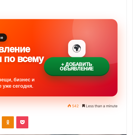
ие
🌍
вление
и по всему
+ ДОБАВИТЬ
ОБЪЯВЛЕНИЕ
вещи, бизнес и
 уже сегодня.
542
Less than a minute
ontakte
Odnoklassniki
Pocket