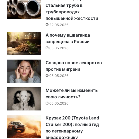
стальная труба в
трубопроводах
повышенной жесткости
22.05.2026
А почему ашваганда
запрещена в России
05.05.2026
Создано новое лекарство
против мигрени
05.05.2026
Можете ли вы изменить
свою личность?
05.05.2026
Крузак 200 (Toyota Land
Cruiser 200): полный гид
по легендарному
внедорожнику