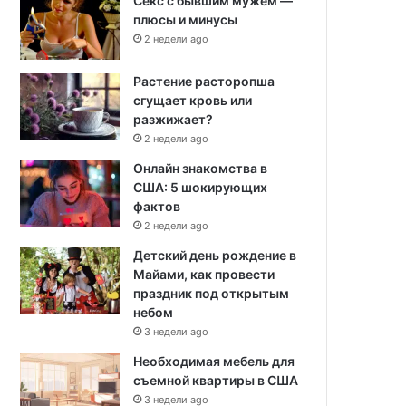
Секс с бывшим мужем —
плюсы и минусы
2 недели ago
Растение расторопша
сгущает кровь или
разжижает?
2 недели ago
Онлайн знакомства в
США: 5 шокирующих
фактов
2 недели ago
Детский день рождение в
Майами, как провести
праздник под открытым
небом
3 недели ago
Необходимая мебель для
съемной квартиры в США
3 недели ago