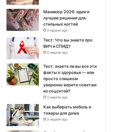
Маникюр 2026: идеи и
лучшие решения для
стильных ногтей
3 недели ago
Тест: Что вы знаете про
ВИЧ и СПИД?
3 недели ago
Тест: знаете ли вы все эти
факты о здоровье — или
просто слишком
уверенно верите советам
из соцсетей?
3 недели ago
Как выбирать мебель и
товары для дома
3 недели ago