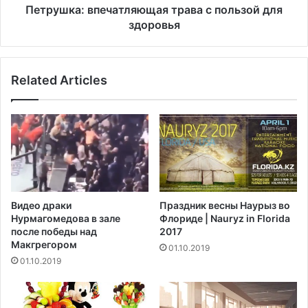
о
в
Петрушка: впечатляющая трава с пользой для
с
п
здоровья
п
е
а
ч
л
а
Related Articles
е
т
н
л
и
я
е
ю
м
щ
а
я
т
р
Видео драки
Праздник весны Наурыз во
а
Нурмагомедова в зале
Флориде | Nauryz in Florida
в
после победы над
2017
а
Макгрегором‍
01.10.2019
с
01.10.2019
п
о
л