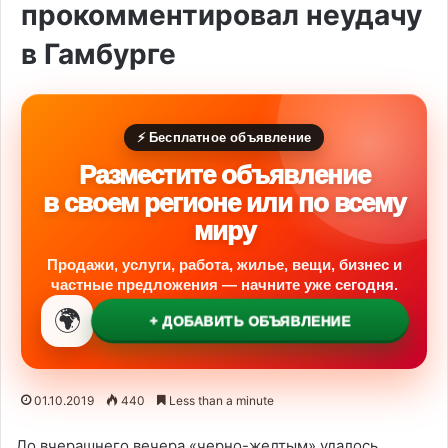
прокомментировал неудачу
в Гамбурге
⚡ Бесплатное объявление
Разместите объявление
в своем регионе или по всему
миру
Продажи, услуги, работа, жилье, вещи, бизнес и
частные предложения — начните уже сегодня.
🌍
+ ДОБАВИТЬ ОБЪЯВЛЕНИЕ
01.10.2019
440
Less than a minute
До вчерашнего вечера «черно-желтым» удалось