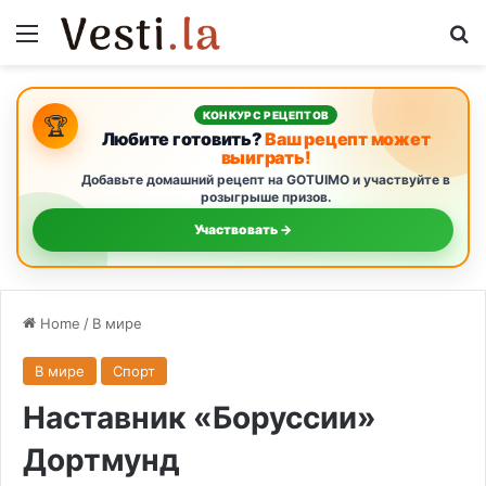
Menu
S
КОНКУРС РЕЦЕПТОВ
🏆
Любите готовить?
Ваш рецепт может
выиграть!
Добавьте домашний рецепт на GOTUIMO и участвуйте в
розыгрыше призов.
Участвовать →
Home
/
В мире
В мире
Спорт
Наставник «Боруссии»
Дортмунд