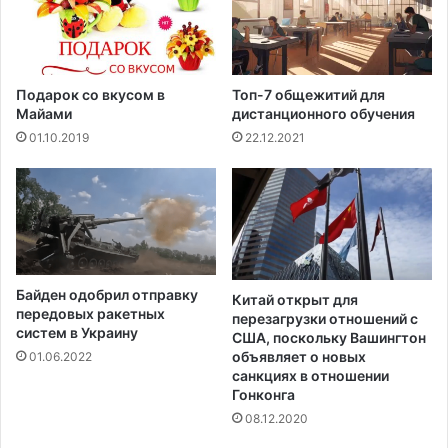
ь
з
о
й
д
Подарок со вкусом в
Топ-7 общежитий для
л
Майами
дистанционного обучения
я
01.10.2019
22.12.2021
з
д
о
р
о
в
ь
Байден одобрил отправку
я
Китай открыт для
передовых ракетных
перезагрузки отношений с
систем в Украину
США, поскольку Вашингтон
объявляет о новых
01.06.2022
санкциях в отношении
Гонконга
08.12.2020