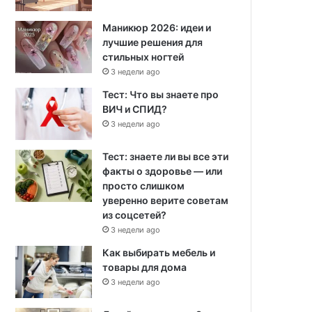
Маникюр 2026: идеи и
лучшие решения для
стильных ногтей
3 недели ago
Тест: Что вы знаете про
ВИЧ и СПИД?
3 недели ago
Тест: знаете ли вы все эти
факты о здоровье — или
просто слишком
уверенно верите советам
из соцсетей?
3 недели ago
Как выбирать мебель и
товары для дома
3 недели ago