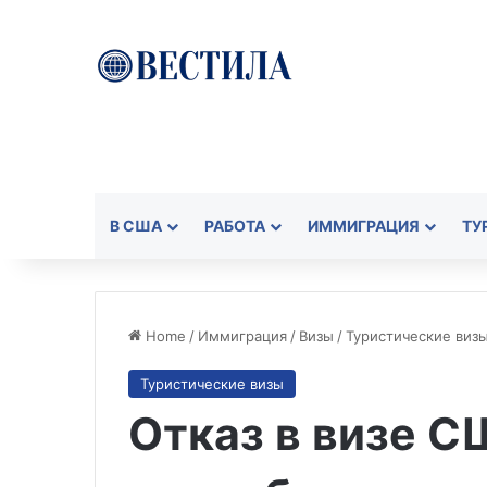
В США
РАБОТА
ИММИГРАЦИЯ
ТУ
Home
/
Иммиграция
/
Визы
/
Туристические виз
Туристические визы
Отказ в визе С