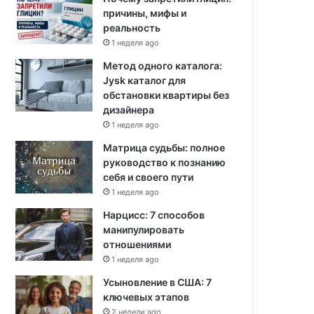
причины, мифы и
реальность
1 неделя ago
Метод одного каталога:
Jysk каталог для
обстановки квартиры без
дизайнера
1 неделя ago
Матрица судьбы: полное
руководство к познанию
себя и своего пути
1 неделя ago
Нарцисс: 7 способов
манипулировать
отношениями
1 неделя ago
Усыновление в США: 7
ключевых этапов
2 недели ago