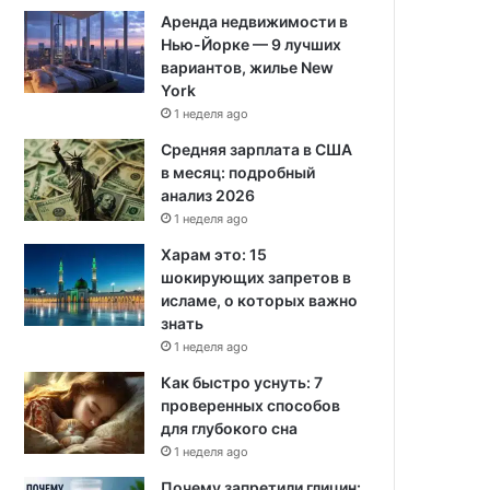
Аренда недвижимости в
Нью-Йорке — 9 лучших
вариантов, жилье New
York
1 неделя ago
Средняя зарплата в США
в месяц: подробный
анализ 2026
1 неделя ago
Харам это: 15
шокирующих запретов в
исламе, о которых важно
знать
1 неделя ago
Как быстро уснуть: 7
проверенных способов
для глубокого сна
1 неделя ago
Почему запретили глицин: