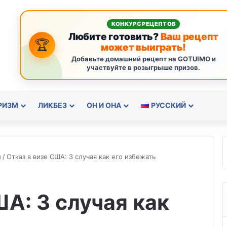
КОНКУРС РЕЦЕПТОВ
Любите готовить?
Ваш рецепт
🏆
может выиграть!
Добавьте домашний рецепт на GOTUIMO и
участвуйте в розыгрыше призов.
РИЗМ
ЛИКБЕЗ
ОН И ОНА
РУССКИЙ
ы
/
Отказ в визе США: 3 случая как его избежать
ША: 3 случая как