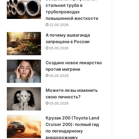
стальная труба в
трубопроводах
повышенной жесткости
22.05.2026
А почему ашваганда
запрещена в России
05.05.2026
Создано новое лекарство
против мигрени
05.05.2026
Можете ли вы изменить
свою личность?
05.05.2026
Крузак 200 (Toyota Land
Cruiser 200): полный гид
по легендарному
внедорожнику