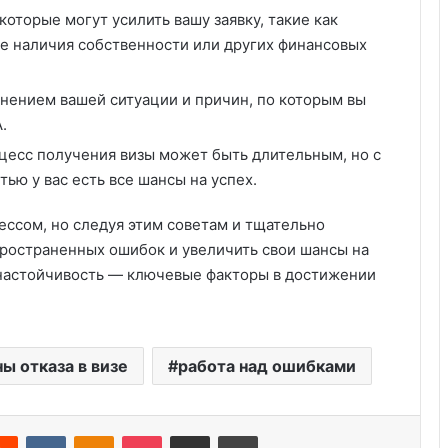
оторые могут усилить вашу заявку, такие как
е наличия собственности или других финансовых
нением вашей ситуации и причин, по которым вы
.
оцесс получения визы может быть длительным, но с
ью у вас есть все шансы на успех.
ссом, но следуя этим советам и тщательно
ространенных ошибок и увеличить свои шансы на
и настойчивость — ключевые факторы в достижении
Cрок действия визы E-2: какие
факторы влияют
ы отказа в визе
работа над ошибками
Новые правила визы B1/B2 в 2025:
Что нужно знать
erest
Reddit
VKontakte
Odnoklassniki
Pocket
Share via Email
Print