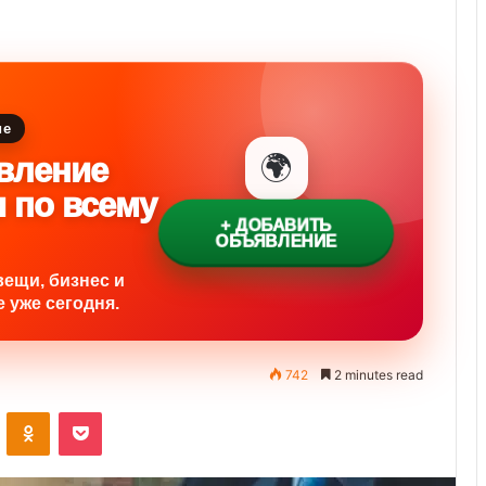
ие
🌍
вление
и по всему
+ ДОБАВИТЬ
ОБЪЯВЛЕНИЕ
вещи, бизнес и
 уже сегодня.
742
2 minutes read
VKontakte
Odnoklassniki
Pocket