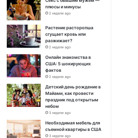
Секс с бывшим мужем —
плюсы и минусы
2 недели ago
Растение расторопша
сгущает кровь или
разжижает?
2 недели ago
Онлайн знакомства в
США: 5 шокирующих
фактов
2 недели ago
Детский день рождение в
Майами, как провести
праздник под открытым
небом
3 недели ago
Необходимая мебель для
съемной квартиры в США
3 недели ago