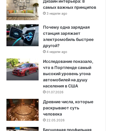
Дизайн интерьера: 8
самых важных принципов
3 недели ago
Почему одна зарядная
станция заряжает
электромобиль быстрее
другой?
4 недели ago
Исследование показало,
что в Портленде самый
высокий уровень угона
автомобилей на душу
населения в США
01.07.2026
Древние числа, которые
раскрывают суть
человека
22.05.2026
Бесшовная профильная