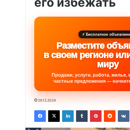
его избежать
⚡ Бесплатное объявлен
Разместите объя
в своем регионе ил
миру
Продажи, услуги, работа, жилье, 
частные предложения — начните
29.12.2024
Facebook
X
LinkedIn
Tumblr
Pinterest
Reddit