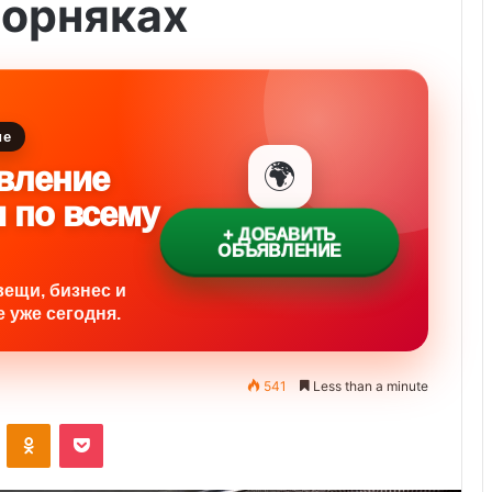
ворняках
ие
🌍
вление
и по всему
+ ДОБАВИТЬ
ОБЪЯВЛЕНИЕ
вещи, бизнес и
 уже сегодня.
541
Less than a minute
ontakte
Odnoklassniki
Pocket