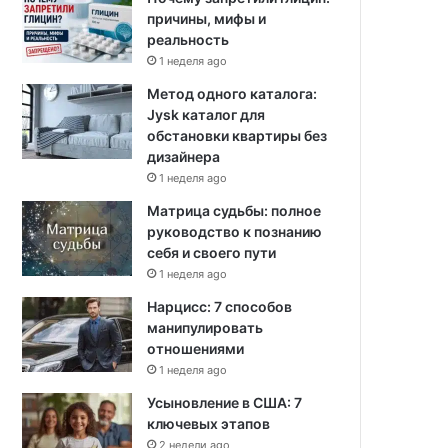
причины, мифы и
реальность
1 неделя ago
Метод одного каталога:
Jysk каталог для
обстановки квартиры без
дизайнера
1 неделя ago
Матрица судьбы: полное
руководство к познанию
себя и своего пути
1 неделя ago
Нарцисс: 7 способов
манипулировать
отношениями
1 неделя ago
Усыновление в США: 7
ключевых этапов
2 недели ago