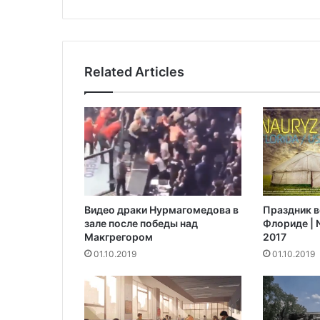
о
х
р
а
н
Related Articles
и
т
ь
м
о
л
о
к
о
Видео драки Нурмагомедова в
Праздник в
в
зале после победы над
Флориде | N
х
Макгрегором‍
2017
о
01.10.2019
01.10.2019
л
о
д
и
л