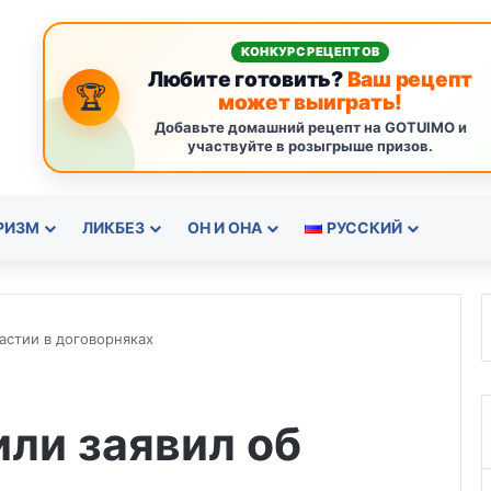
КОНКУРС РЕЦЕПТОВ
Любите готовить?
Ваш рецепт
🏆
может выиграть!
Добавьте домашний рецепт на GOTUIMO и
участвуйте в розыгрыше призов.
РИЗМ
ЛИКБЕЗ
ОН И ОНА
РУССКИЙ
частии в договорняках
или заявил об