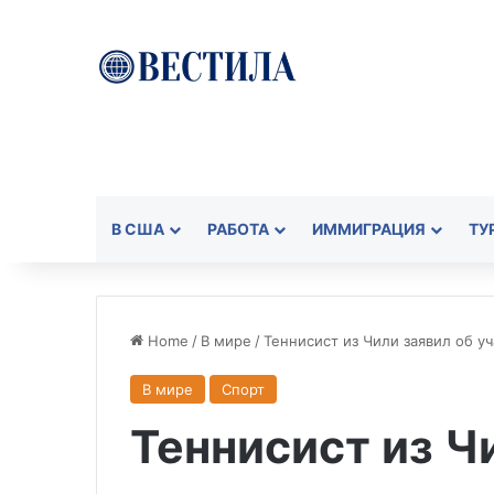
В США
РАБОТА
ИММИГРАЦИЯ
ТУ
Home
/
В мире
/
Теннисист из Чили заявил об у
В мире
Спорт
Теннисист из Ч