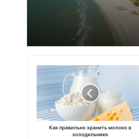
К
а
к
п
р
а
в
и
л
ь
Как правильно хранить молоко в
н
холодильнике