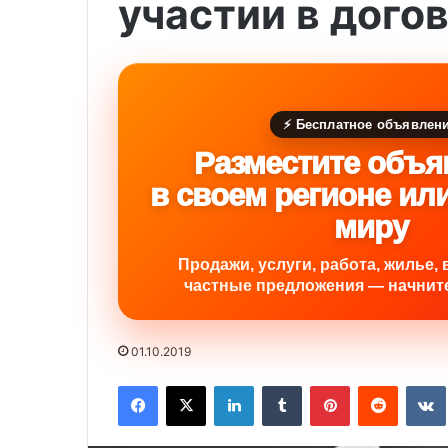
участии в дого
⚡ Бесплатное объявлен
Разместите объя
в своем регионе ил
миру
Продажи, услуги, работа, жилье, 
частные предложения — начните
01.10.2019
Facebook
X
LinkedIn
Tumblr
Pinterest
Reddit
VK