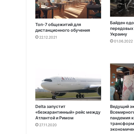
ь
н
и
Байден одо
к
Топ-7 общежитий для
передовых 
дистанционного обучения
е
Украину
22.12.2021
01.06.2022
Delta запустит
Ведущий э
«безкарантинный» рейс между
Всемирного
Атлантой и Римом
пандемия 
трансформ
27.11.2020
экономичес