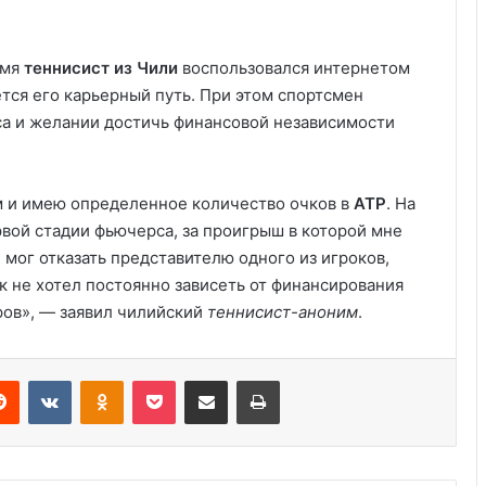
имя
теннисист из Чили
воспользовался интернетом
тся его карьерный путь. При этом спортсмен
са и желании достичь финансовой независимости
 и имею определенное количество очков в
АТР
. На
рвой стадии фьючерса, за проигрыш в которой мне
Анализ событий в Крокусе, что на
мог отказать представителю одного из игроков,
самом деле произошло. Полная
к не хотел постоянно зависеть от финансирования
хронология событий.
ров», — заявил чилийский
теннисист-аноним
.
Украина получила одобрение
кредита на $880 млн от Совета
Reddit
VKontakte
Odnoklassniki
Pocket
Share via Email
Print
директоров МВФ
Дом с привидениями в Америке,
рейтинг самых страшных