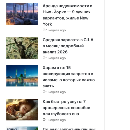
Аренда недвижимости в
Нью-Йорке — 9 лучших
вариантов, жилье New
York
1 неделя ago
Средняя зарплата в США
в месяц: подробный
анализ 2026
1 неделя ago
Харам это: 15
шокирующих запретов в
исламе, о которых важно
знать
1 неделя ago
Как быстро уснуть: 7
проверенных способов
для глубокого сна
1 неделя ago
Почему запретили глицин: