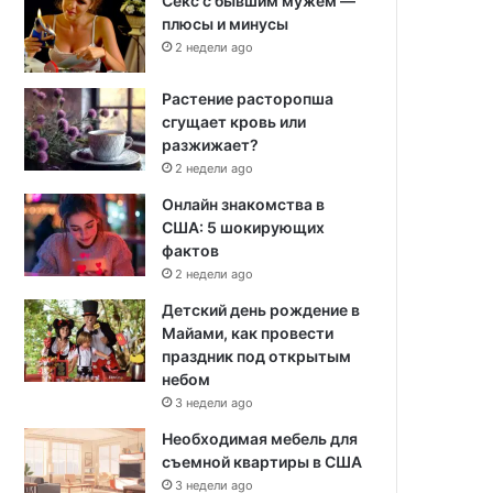
Секс с бывшим мужем —
плюсы и минусы
2 недели ago
Растение расторопша
сгущает кровь или
разжижает?
2 недели ago
Онлайн знакомства в
США: 5 шокирующих
фактов
2 недели ago
Детский день рождение в
Майами, как провести
праздник под открытым
небом
3 недели ago
Необходимая мебель для
съемной квартиры в США
3 недели ago