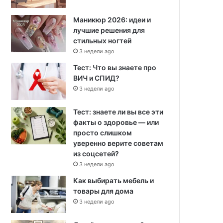
Маникюр 2026: идеи и
лучшие решения для
стильных ногтей
3 недели ago
Тест: Что вы знаете про
ВИЧ и СПИД?
3 недели ago
Тест: знаете ли вы все эти
факты о здоровье — или
просто слишком
уверенно верите советам
из соцсетей?
3 недели ago
Как выбирать мебель и
товары для дома
3 недели ago