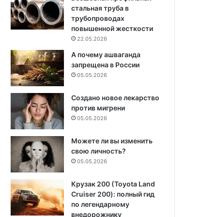
стальная труба в
трубопроводах
повышенной жесткости
22.05.2026
А почему ашваганда
запрещена в России
05.05.2026
Создано новое лекарство
против мигрени
05.05.2026
Можете ли вы изменить
свою личность?
05.05.2026
Крузак 200 (Toyota Land
Cruiser 200): полный гид
по легендарному
внедорожнику