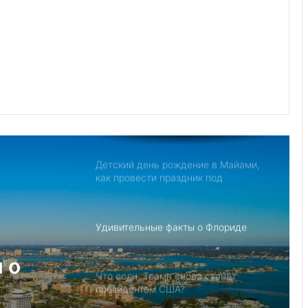
Джо Байден обнародовал план
противодействия Китаю
Северная Корея обвиняет США в
создании «НАТО в азиатском стиле»
для свержения Ким Чен Ына
Детский день рождение в Майами,
как провести праздник под
открытым небом
Удивительные факты о Флориде
 о
Что если, Трамп снова станет
президентом США?