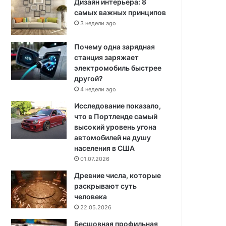
Дизайн интерьера: 8
самых важных принципов
3 недели ago
Почему одна зарядная
станция заряжает
электромобиль быстрее
другой?
4 недели ago
Исследование показало,
что в Портленде самый
высокий уровень угона
автомобилей на душу
населения в США
01.07.2026
Древние числа, которые
раскрывают суть
человека
22.05.2026
Бесшовная профильная