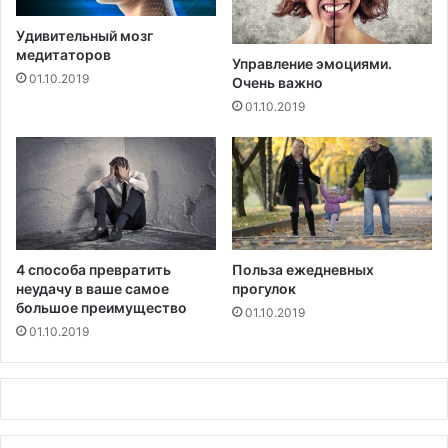
д
е
Удивительный мозг
л
медитаторов
Управление эмоциями.
а
01.10.2019
Очень важно
т
01.10.2019
ь
с
в
о
ю
ж
и
з
4 способа превратить
Польза ежедневных
н
неудачу в ваше самое
прогулок
ь
большое преимущество
01.10.2019
л
01.10.2019
у
ч
ш
е