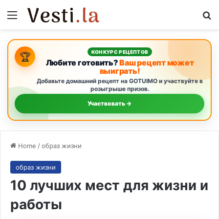
Menu
S
КОНКУРС РЕЦЕПТОВ
🏆
Любите готовить?
Ваш рецепт может
выиграть!
Добавьте домашний рецепт на GOTUIMO и участвуйте в
розыгрыше призов.
Участвовать →
Home
/
образ жизни
образ жизни
10 лучших мест для жизни и
работы