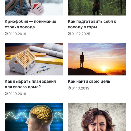
о
р
о
Криофобия — понимание
Как подготовить себя к
в
страха холода
походу в горы
ь
01.10.2019
01.02.2025
я
и
ф
и
т
н
е
с
Как выбрать план здания
Как найти свою цель
а
для своего дома?
01.10.2019
,
01.10.2019
ч
т
о
б
ы
с