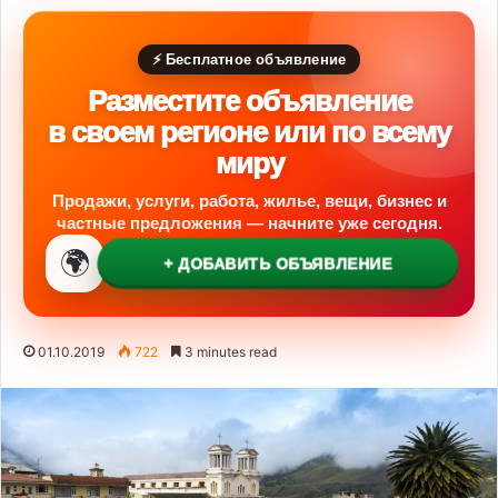
⚡ Бесплатное объявление
Разместите объявление
в своем регионе или по всему
миру
Продажи, услуги, работа, жилье, вещи, бизнес и
частные предложения — начните уже сегодня.
🌍
+ ДОБАВИТЬ ОБЪЯВЛЕНИЕ
01.10.2019
722
3 minutes read