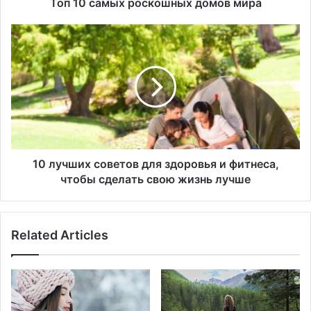
х
Топ 10 самых роскошных домов мира
р
о
1
с
0
к
л
о
у
ш
ч
н
ш
ы
и
х
х
д
с
о
о
10 лучших советов для здоровья и фитнеса,
м
в
чтобы сделать свою жизнь лучше
о
е
в
т
м
о
Related Articles
и
в
р
д
а
л
я
з
д