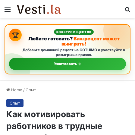
Menu
S
КОНКУРС РЕЦЕПТОВ
🏆
Любите готовить?
Ваш рецепт может
выиграть!
Добавьте домашний рецепт на GOTUIMO и участвуйте в
розыгрыше призов.
Участвовать →
Home
/
Опыт
Опыт
Как мотивировать
работников в трудные