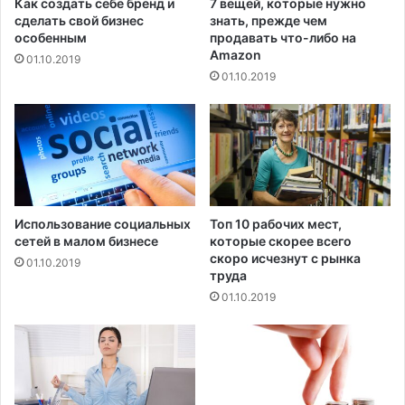
Как создать себе бренд и
7 вещей, которые нужно
ж
сделать свой бизнес
знать, прежде чем
а
особенным
продавать что-либо на
т
Amazon
01.10.2019
ь
01.10.2019
Использование социальных
Топ 10 рабочих мест,
сетей в малом бизнесе
которые скорее всего
скоро исчезнут с рынка
01.10.2019
труда
01.10.2019