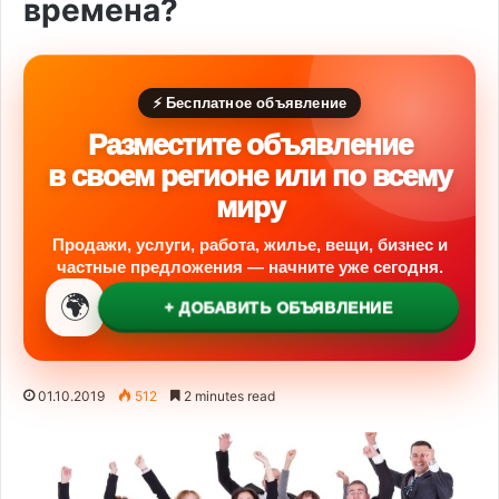
времена?
⚡ Бесплатное объявление
Разместите объявление
в своем регионе или по всему
миру
Продажи, услуги, работа, жилье, вещи, бизнес и
частные предложения — начните уже сегодня.
🌍
+ ДОБАВИТЬ ОБЪЯВЛЕНИЕ
01.10.2019
512
2 minutes read