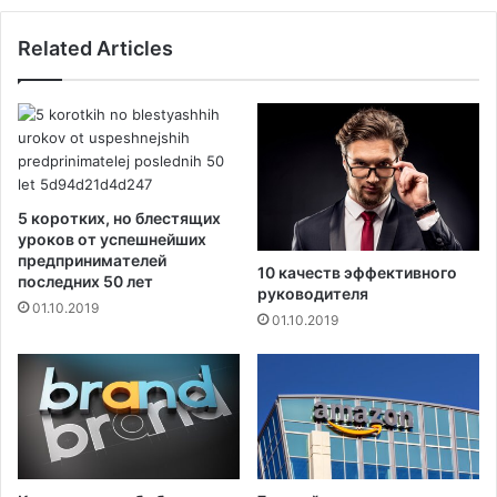
с
с
п
а
Related Articles
л
ж
о
е
д
н
и
н
и
о
с
й
ы
м
н
а
5 коротких, но блестящих
о
т
уроков от успешнейших
в
к
предпринимателей
10 качеств эффективного
е
последних 50 лет
о
руководителя
й
й
01.10.2019
01.10.2019
с
м
о
г
у
т
р
о