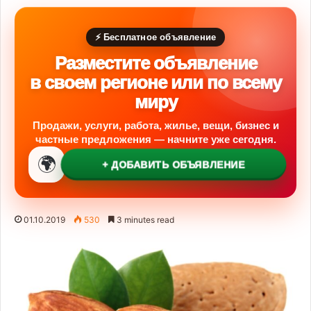
⚡ Бесплатное объявление
Разместите объявление
в своем регионе или по всему
миру
Продажи, услуги, работа, жилье, вещи, бизнес и
частные предложения — начните уже сегодня.
🌍
+ ДОБАВИТЬ ОБЪЯВЛЕНИЕ
01.10.2019
530
3 minutes read