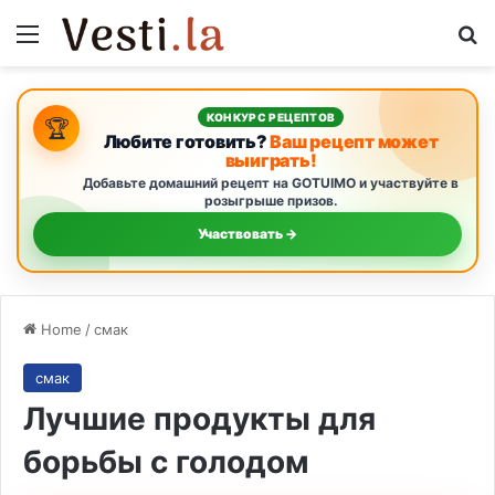
Menu
S
КОНКУРС РЕЦЕПТОВ
🏆
Любите готовить?
Ваш рецепт может
выиграть!
Добавьте домашний рецепт на GOTUIMO и участвуйте в
розыгрыше призов.
Участвовать →
Home
/
смак
смак
Лучшие продукты для
борьбы с голодом