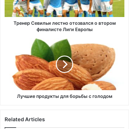
С
е
в
и
Тренер Севильи лестно отозвался о втором
л
финалисте Лиги Европы
ь
и
Л
л
у
е
ч
с
ш
т
и
н
е
о
п
о
р
т
о
о
д
Лучшие продукты для борьбы с голодом
з
у
в
к
а
т
Related Articles
л
ы
с
д