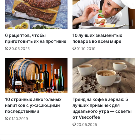
Е
в
р
о
п
ы
6 рецептов, чтобы
10 лучших знаменитых
приготовить их на противне
поваров во всем мире
30.06.2025
01.10.2019
10 странных алкогольных
Тренд на кофе в зернах: 5
напитков с ужасающими
лучших привычек для
последствиями
идеального утра — советы
от Vsecoffee
01.10.2019
20.05.2025