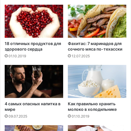
я
л
о
я
в
б
т
о
о
р
р
ь
о
б
18 отличных продуктов для
Фахитас: 7 маринадов для
м
ы
здорового сердца
сочного мяса по-техасски
ф
с
01.10.2019
12.07.2025
и
г
н
о
а
л
л
о
и
д
с
о
т
м
е
4 самых опасных напитка в
Как правильно хранить
Л
мире
молоко в холодильнике
и
09.07.2025
01.10.2019
г
и